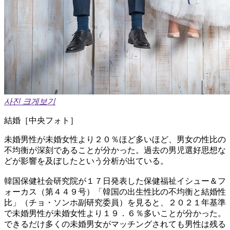
사진 크게보기
結婚［中央フォト］
未婚男性が未婚女性より２０％ほど多いほど、男女の性比の
不均衡が深刻であることが分かった。過去の男児選好思想な
どが影響を及ぼしたという分析が出ている。
韓国保健社会研究院が１７日発表した保健福祉イシュー＆フ
ォーカス（第４４９号）「韓国の出生性比の不均衡と結婚性
比」（チョ・ソンホ副研究委員）を見ると、２０２１年基準
で未婚男性が未婚女性より１９．６％多いことが分かった。
できるだけ多くの未婚男女がマッチングされても男性は残る