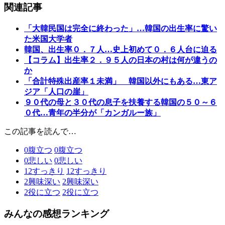
関連記事
「大韓民国は完全に終わった」…韓国の出生率に驚い
た米国大学者
韓国、出生率０．７人…史上初めて０．６人台に迫る
【コラム】出生率２．９５人の日本の村は何が違うの
か
「合計特殊出産率１未満」 韓国以外にもある…東ア
ジア「人口の崖」
９０代の母と３０代の息子を扶養する韓国の５０～６
０代…青年の半分が「カンガルー族」
この記事を読んで…
0
腹立つ
0
腹立つ
0
悲しい
0
悲しい
12
すっきり
12
すっきり
2
興味深い
2
興味深い
2
役に立つ
2
役に立つ
みんなの感想ランキング