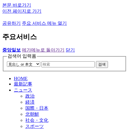
본문 바로가기
이전 페이지로 가기
공유하기
주요 서비스 메뉴 열기
주요서비스
중앙일보
메가메뉴로 돌아가기
닫기
검색어 입력폼
검색
HOME
最新記事
ニュース
政治
経済
国際・日本
北朝鮮
社会・文化
スポーツ