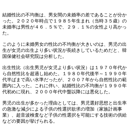
結婚性比の不均衡は、男女間の未婚率の差であることが分か
った。２０２０年時点で１９８５年生まれ（当時３５歳）の
未婚率は男性が４６．５％で、２９．１％の女性より高かっ
た。
このように未婚男女の性比の不均衡が大きいのは、男児の出
生が女児の出生より多い状況が長続きしているためだと、韓
国保健社会研究院は分析した。
出生性比（出生男児が女児より多い状況）は１９７０年代か
ら自然性比を超過し始めた。１９８０年代後半～１９９０年
代半ばまで高い水準だったが、２００７年から自然性比の範
囲内に入った。これに伴い、結婚性比の不均衡が１９９０年
代初めに現れ、２０００年代中盤以降には悪化した。
男児の出生が多かった理由としては、男児選好思想と出生率
の急激な減少による子供の性選択欲求の増加（家族計画事
業）、超音波検査など子供の性選択を可能にする技術の供給
などの要因が挙げられる。