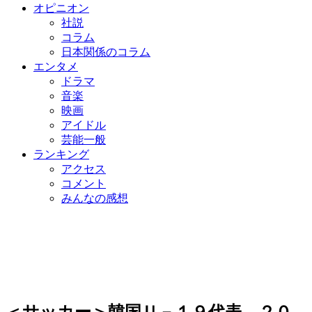
オピニオン
社説
コラム
日本関係のコラム
エンタメ
ドラマ
音楽
映画
アイドル
芸能一般
ランキング
アクセス
コメント
みんなの感想
＜サッカー＞韓国Ｕ－１９代表、２０