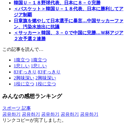
韓国Ｕ－１８野球代表、日本に８－０完勝
＜バスケット＞韓国Ｕ－１８代表、日本に勝利してア
ジア制覇
日章旗を燃やして日本選手に暴言…中国サッカーファ
ン、汚染水放出に抗議
＜サッカー＞韓国、３－０で中国に完勝…Ｗ杯アジア
２次予選２連勝
この記事を読んで…
1
腹立つ
1
腹立つ
1
悲しい
1
悲しい
83
すっきり
83
すっきり
2
興味深い
2
興味深い
1
役に立つ
1
役に立つ
みんなの感想ランキング
スポーツ 記事
공유하기
공유하기
공유하기
공유하기
공유하기
リンクコピーが完了しました。