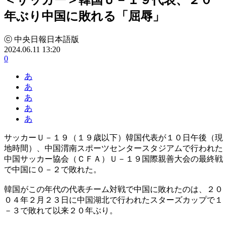
年ぶり中国に敗れる「屈辱」
ⓒ 中央日報日本語版
2024.06.11 13:20
0
あ
あ
あ
あ
あ
サッカーＵ－１９（１９歳以下）韓国代表が１０日午後（現
地時間）、中国渭南スポーツセンタースタジアムで行われた
中国サッカー協会（ＣＦＡ）Ｕ－１９国際親善大会の最終戦
で中国に０－２で敗れた。
韓国がこの年代の代表チーム対戦で中国に敗れたのは、２０
０４年２月２３日に中国湖北で行われたスターズカップで１
－３で敗れて以来２０年ぶり。