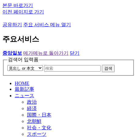
본문 바로가기
이전 페이지로 가기
공유하기
주요 서비스 메뉴 열기
주요서비스
중앙일보
메가메뉴로 돌아가기
닫기
검색어 입력폼
검색
HOME
最新記事
ニュース
政治
経済
国際・日本
北朝鮮
社会・文化
スポーツ