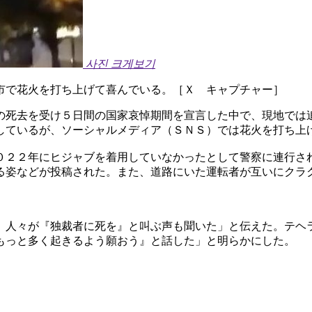
사진 크게보기
市で花火を打ち上げて喜んでいる。［Ｘ キャプチャー］
の死去を受け５日間の国家哀悼期間を宣言した中で、現地では
しているが、ソーシャルメディア（ＳＮＳ）では花火を打ち上
０２２年にヒジャブを着用していなかったとして警察に連行さ
る姿などが投稿された。また、道路にいた運転者が互いにクラ
、人々が『独裁者に死を』と叫ぶ声も聞いた」と伝えた。テヘ
もっと多く起きるよう願おう』と話した」と明らかにした。