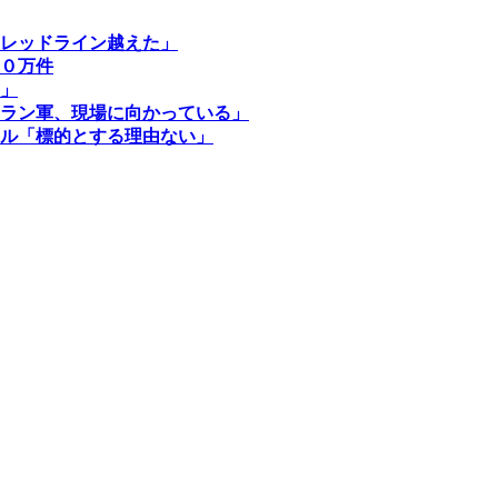
レッドライン越えた」
０万件
」
ラン軍、現場に向かっている」
ル「標的とする理由ない」