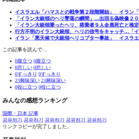
イスラエル「ハマスとの戦争第２段階開始」 イラン「
「イラン大統領のヘリ墜落の瞬間」…出回る偽映像２０
「イラン大統領乗ったヘリ、搭乗者９人全員死亡と推定
行方不明のイラン大統領、ヘリの信号をキャッチ…「イ
イラン「悪天候で大統領ヘリコプター事故」 イスラエ
この記事を読んで…
0
腹立つ
0
腹立つ
0
悲しい
0
悲しい
0
すっきり
0
すっきり
23
興味深い
23
興味深い
0
役に立つ
0
役に立つ
みんなの感想ランキング
国際・日本 記事
공유하기
공유하기
공유하기
공유하기
공유하기
リンクコピーが完了しました。