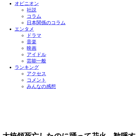
オピニオン
社説
コラム
日本関係のコラム
エンタメ
ドラマ
音楽
映画
アイドル
芸能一般
ランキング
アクセス
コメント
みんなの感想
大統領死亡したのに踊って花火…歓呼