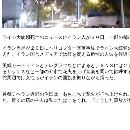
ライシ大統領死亡のニュースにイラン人が２０日、一部の都
イラン当局が２０日にヘリコプター墜落事故でライシ大統領
えた。イラン国営メディアでは彼を賛える追悼の人波を報道
英紙ガーディアンとテレグラフなどによると、ＳＮＳには２
るサッケズなど一部の都市で花火を上げ音楽を聞いて歓呼す
館周辺では女性らがイランの国旗を振りながら踊った。
首都テヘラン近郊の住民は「あちこちで花火が打ち上げられ
た。近くの店の主人は私にたばこをくれ、『こうした事故が