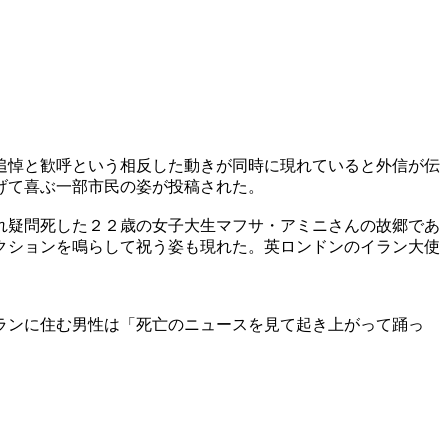
追悼と歓呼という相反した動きが同時に現れていると外信が伝
げて喜ぶ一部市民の姿が投稿された。
れ疑問死した２２歳の女子大生マフサ・アミニさんの故郷であ
クションを鳴らして祝う姿も現れた。英ロンドンのイラン大使
ランに住む男性は「死亡のニュースを見て起き上がって踊っ