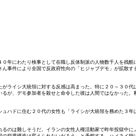
４０年にわたり検事として在職し反体制派の人物数千人を残酷
さん事件により全国で反政府性向の「ヒジャブデモ」が拡散す
たがライシ大統領に対する反感は高まった。特に２０～３０代
いるが、デモ参加者を殺せと命令した彼は人間ではなかった。
シュハドに住む２０代の女性も「ライシが大統領を務めた３年
れるのは難しそうだ。イランの女性人権活動家で昨年投獄中に
国の指導構造は変えられないだろう」と予想する。ハメネイ師