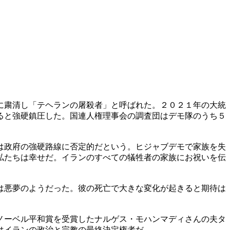
に粛清し「テヘランの屠殺者」と呼ばれた。２０２１年の大統
ると強硬鎮圧した。国連人権理事会の調査団はデモ隊のうち５
は政府の強硬路線に否定的だという。ヒジャブデモで家族を失
私たちは幸せだ。イランのすべての犠牲者の家族にお祝いを伝
は悪夢のようだった。彼の死亡で大きな変化が起きると期待は
ノーベル平和賞を受賞したナルゲス・モハンマディさんの夫タ
はイランの政治と宗教の最終決定権者だ。