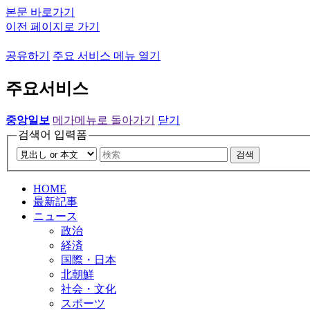
본문 바로가기
이전 페이지로 가기
공유하기
주요 서비스 메뉴 열기
주요서비스
중앙일보
메가메뉴로 돌아가기
닫기
검색어 입력폼
검색
HOME
最新記事
ニュース
政治
経済
国際・日本
北朝鮮
社会・文化
スポーツ