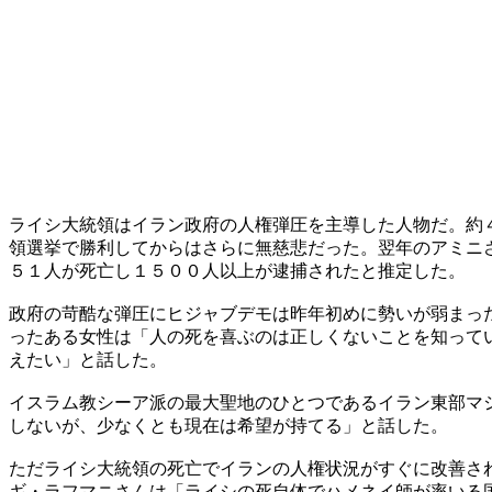
ライシ大統領はイラン政府の人権弾圧を主導した人物だ。約
領選挙で勝利してからはさらに無慈悲だった。翌年のアミニ
５１人が死亡し１５００人以上が逮捕されたと推定した。
政府の苛酷な弾圧にヒジャブデモは昨年初めに勢いが弱まっ
ったある女性は「人の死を喜ぶのは正しくないことを知って
えたい」と話した。
イスラム教シーア派の最大聖地のひとつであるイラン東部マ
しないが、少なくとも現在は希望が持てる」と話した。
ただライシ大統領の死亡でイランの人権状況がすぐに改善さ
ギ・ラフマニさんは「ライシの死自体でハメネイ師が率いる