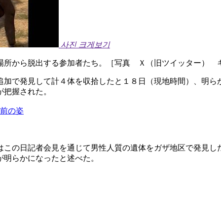
사진 크게보기
場所から脱出する参加者たち。［写真 Ｘ（旧ツイッター） 
追加で発見して計４体を収拾したと１８日（現地時間）、明ら
が把握された。
生前の姿
はこの日記者会見を通じて男性人質の遺体をガザ地区で発見し
が明らかになったと述べた。