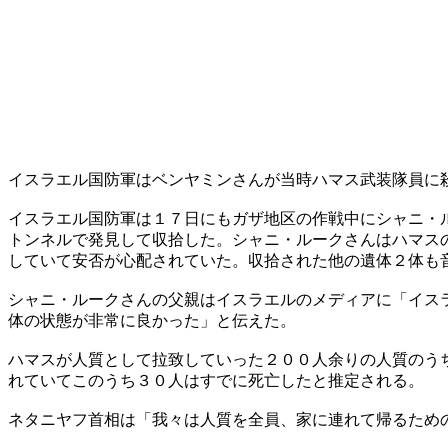
イスラエル国防軍はベンヤミンさんが当時ハマス武装隊員に
イスラエル国防軍は１７日にもガザ地区の作戦中にシャニ・
トンネルで発見して収拾した。シャニ・ルークさんはハマス
していて安否が心配されていた。収拾された他の遺体２体も
シャニ・ルークさんの父親はイスラエルのメディアに「イス
体の状態が非常に良かった」と伝えた。
ハマスが人質として拉致していった２００人余りの人質のう
れていてこのうち３０人はすでに死亡したと推定される。
ネタニヤフ首相は「我々は人質を全員、家に連れて帰るため