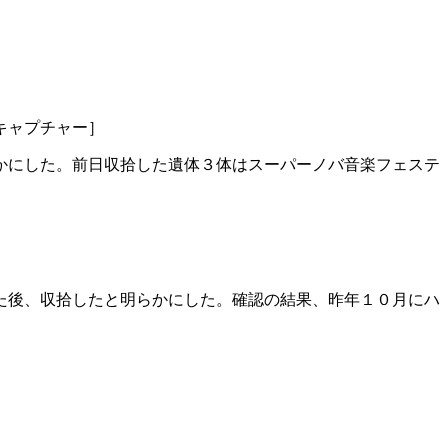
キャプチャー］
かにした。前日収拾した遺体３体はスーパーノバ音楽フェステ
た後、収拾したと明らかにした。確認の結果、昨年１０月にハ