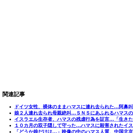
関連記事
ドイツ女性、裸体のままハマスに連れ去られた…阿鼻叫
娘２人連れ去られ母親絶叫…ＳＮＳにあふれるハマスの
イスラエル生存者、ハマスの残虐行為を証言…「生きた
１０カ月の双子隠して守った…ハマスに殺害されたイス
「どうか娘だけは…」映像の中のハマス人質、中国北京