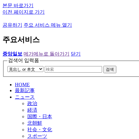
본문 바로가기
이전 페이지로 가기
공유하기
주요 서비스 메뉴 열기
주요서비스
중앙일보
메가메뉴로 돌아가기
닫기
검색어 입력폼
검색
HOME
最新記事
ニュース
政治
経済
国際・日本
北朝鮮
社会・文化
スポーツ