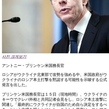
사진 크게보기
アントニー・ブリンケン米国務長官
ロシアがウクライナ北東部で攻勢を強める中、米国政府がウ
クライナのロシア本土打撃を黙認する可能性を示唆する公式
発言を出した。
ブリンケン米国務長官は１５日（現地時間）、ウクライナの
キーウでクレバ外相と共同記者会見をし、ロシア本土攻撃に
関連し「最終的にウクライナが自国のため自ら決定をするべ