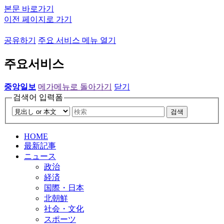
본문 바로가기
이전 페이지로 가기
공유하기
주요 서비스 메뉴 열기
주요서비스
중앙일보
메가메뉴로 돌아가기
닫기
검색어 입력폼
검색
HOME
最新記事
ニュース
政治
経済
国際・日本
北朝鮮
社会・文化
スポーツ