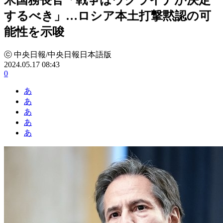
するべき」…ロシア本土打撃黙認の可
能性を示唆
ⓒ 中央日報/中央日報日本語版
2024.05.17 08:43
0
あ
あ
あ
あ
あ