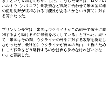
き」という立場を明らかにした。こうした発言は、ロシアの
ハルキウ（ハリコフ）州攻勢など戦況に合わせて米国産武器
の使用制限が緩和される可能性があるのかという質問に対す
る答弁だった。
ブリンケン長官は「米国はウクライナがこの戦争で確実に勝
利するよう助けるのに最善を尽くしている」と述べた。続い
て「米国はその間、ウクライナの外部に対する攻撃を奨励し
なかったが、最終的にウクライナが自国の自由、主権のため
にこの戦争をどう遂行するのかは自ら決めなければいけな
い」と強調した。