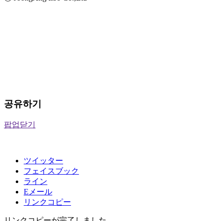
공유하기
팝업닫기
ツイッター
フェイスブック
ライン
Eメール
リンクコピー
リンクコピーが完了しました。