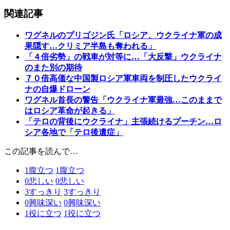
関連記事
ワグネルのプリゴジン氏「ロシア、ウクライナ軍の成
果隠す…クリミア半島も奪われる」
「４倍劣勢」の戦車が対等に…「大反撃」ウクライナ
のまた別の期待
７０倍高価な中国製ロシア軍車両を制圧したウクライ
ナの自爆ドローン
ワグネル首長の警告「ウクライナ軍最強…このままで
はロシア革命が起きる」
「テロの背後にウクライナ」主張続けるプーチン…ロ
シア各地で「テロ後遺症」
この記事を読んで…
1
腹立つ
1
腹立つ
0
悲しい
0
悲しい
3
すっきり
3
すっきり
0
興味深い
0
興味深い
1
役に立つ
1
役に立つ