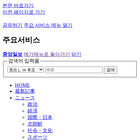
본문 바로가기
이전 페이지로 가기
공유하기
주요 서비스 메뉴 열기
주요서비스
중앙일보
메가메뉴로 돌아가기
닫기
검색어 입력폼
검색
HOME
最新記事
ニュース
政治
経済
国際・日本
北朝鮮
社会・文化
スポーツ