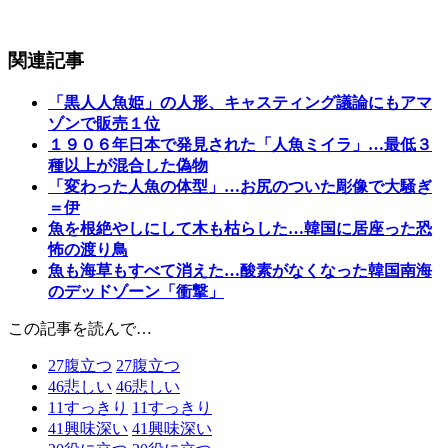
関連記事
「黒人人魚姫」の人形、キャスティング議論にもアマ
ゾンで販売１位
１９０６年日本で発見された「人魚ミイラ」…最低３
種以上が混合した偽物
「変わった人魚の体型」…お尻のついた彫像で大騒ぎ
＝伊
魚を根絶やしにして木も枯らした…韓国に居座った恐
怖の渡り鳥
魚も海草もすべて消えた…酸素がなくなった韓国南海
のデッドゾーン「衝撃」
この記事を読んで…
27
腹立つ
27
腹立つ
46
悲しい
46
悲しい
11
すっきり
11
すっきり
41
興味深い
41
興味深い