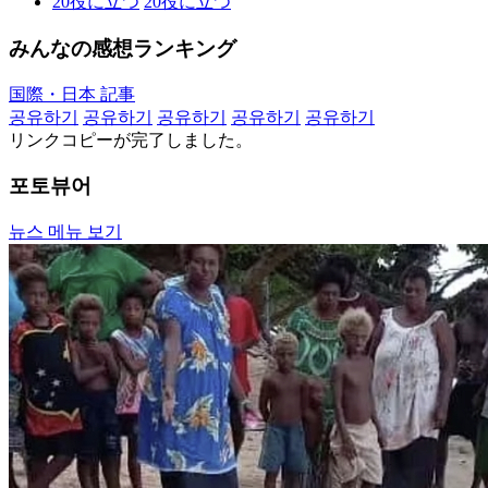
20
役に立つ
20
役に立つ
みんなの感想ランキング
国際・日本 記事
공유하기
공유하기
공유하기
공유하기
공유하기
リンクコピーが完了しました。
포토뷰어
뉴스 메뉴 보기