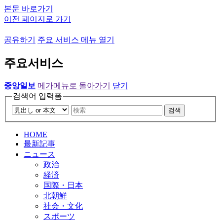
본문 바로가기
이전 페이지로 가기
공유하기
주요 서비스 메뉴 열기
주요서비스
중앙일보
메가메뉴로 돌아가기
닫기
검색어 입력폼
검색
HOME
最新記事
ニュース
政治
経済
国際・日本
北朝鮮
社会・文化
スポーツ