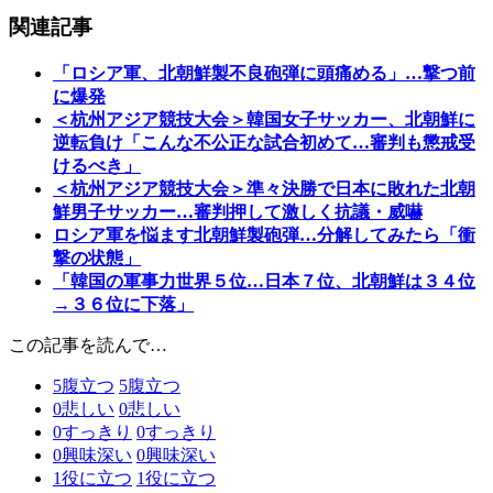
関連記事
「ロシア軍、北朝鮮製不良砲弾に頭痛める」…撃つ前
に爆発
＜杭州アジア競技大会＞韓国女子サッカー、北朝鮮に
逆転負け「こんな不公正な試合初めて…審判も懲戒受
けるべき」
＜杭州アジア競技大会＞準々決勝で日本に敗れた北朝
鮮男子サッカー…審判押して激しく抗議・威嚇
ロシア軍を悩ます北朝鮮製砲弾…分解してみたら「衝
撃の状態」
「韓国の軍事力世界５位…日本７位、北朝鮮は３４位
→３６位に下落」
この記事を読んで…
5
腹立つ
5
腹立つ
0
悲しい
0
悲しい
0
すっきり
0
すっきり
0
興味深い
0
興味深い
1
役に立つ
1
役に立つ