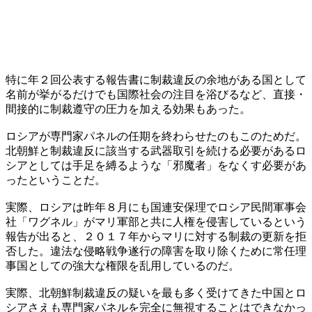
特に年２回公表する報告書に制裁違反の余地がある国として
名前が挙がるだけでも国際社会の注目を浴びるなど、直接・
間接的に制裁遵守の圧力を加える効果もあった。
ロシアが専門家パネルの任期を終わらせたのもこのためだ。
北朝鮮と制裁違反に該当する武器取引を続ける必要があるロ
シアとしては手足を縛るような「邪魔者」をなくす必要があ
ったということだ。
実際、ロシアは昨年８月にも国連安保理でロシア民間軍事会
社「ワグネル」がマリ軍部と共に人権を侵害しているという
報告が出ると、２０１７年からマリに対する制裁の更新を拒
否した。違法な侵略戦争遂行の障害を取り除くために常任理
事国としての強大な権限を乱用しているのだ。
実際、北朝鮮制裁違反の疑いを最も多く受けてきた中国とロ
シアさえも専門家パネルを完全に無視することはできなかっ