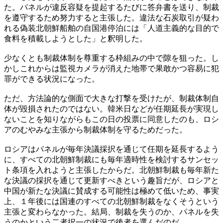
た。パネルが違反容疑を提起するたびに答弁書を送り、制裁
を遵守するため努力すると主張した。違法な石炭取引が疑わ
れる偽装北朝鮮船舶の自国港停泊には「人道主義的な目的で
食料を積載しようとした」と釈明した。
少なくとも制裁体制を尊重する枠組みの中で隙を狙った。し
かしこれからは監視カメラが消えた地帯で果敢かつ容易に犯
罪ができる状況になった。
ただ、方法論的な側面で大きな打撃を受けたが、制裁体制自
体が毀損されたのではない。韓米日などが任期延長が実現し
ないことを知りながらもこの日の投票に同意したのも、ロシ
アのむやみな主張から制裁体制を守るためだった。
ロシアはパネルが毎年決議採択を通じて任期を延長するよう
に、すべての北朝鮮制裁にも毎年適時性を検討するサンセッ
ト条項を入れようと主張したからだ。北朝鮮制裁も毎年新た
な決議の採択を通じて更新すべきという趣旨だが、ロシアと
中国が新たな決議に賛成する可能性は極めて低いため、事実
上、１年後には国連のすべての北朝鮮制裁をなくそうという
主張と変わらなかった。結局、制裁を失うのか、パネルを失
うのかという二者択一の状況で後者を選んだのだ。