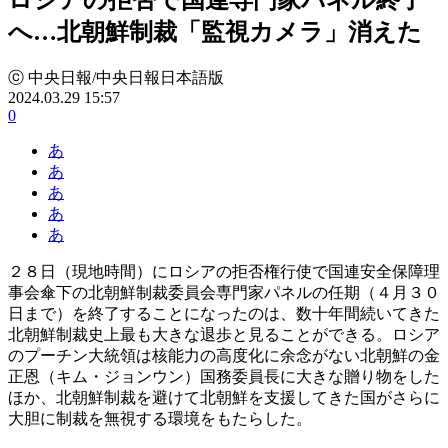
へ…北朝鮮制裁「監視カメラ」消えた
ⓒ 中央日報/中央日報日本語版
2024.03.29 15:57
0
あ
あ
あ
あ
あ
２８日（現地時間）にロシアの拒否権行使で国連安全保障理
事会傘下の北朝鮮制裁委員会専門家パネルの任期（４月３０
日まで）を終了することになったのは、数十年間続いてきた
北朝鮮制裁史上最も大きな退歩と見ることができる。ロシア
のプーチン大統領は核能力の高度化に余念がない北朝鮮の金
正恩（キム・ジョンウン）国務委員長に大きな贈り物をした
ほか、北朝鮮制裁を避けて北朝鮮を支援してきた国がさらに
大胆に制裁を無視する環境をもたらした。