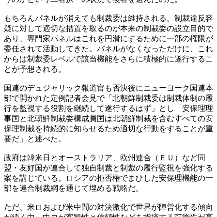
もちろんパネルが消えても制裁委は維持される。制裁違反容
疑に対して適切な措置を取るのが本来の制裁委の設立目的で
あり、専門家パネルはこれを円滑にするために一部の権限が
委任されて活動してきた。パネルがなくなっただけに、これ
からは制裁委レベルで該当機能をさらに積極的に遂行するこ
とが予想される。
国連のデュジャリック報道官も否決後にニューヨーク国連本
部で開かれた定例記者会見で「北朝鮮制裁委は制裁体制の履
行を監視する役割を継続して遂行するはず」とし「安保理理
事国と北朝鮮制裁委構成員国は北朝鮮制裁を含むすべての安
保理制裁を持続的に知らせるため適切な行動をすることが重
要だ」と述べた。
政府は韓米日とオーストラリア、欧州連合（ＥＵ）など同
盟・友好国が連合して独自制裁と制裁の履行監視を強化する
案を講じている。ロシアの拒否権でまひした安保理機能の一
部を連合制裁網を通じて埋める戦略だ。
ただ、米ロおよび米中間の対決激化で世界が陣営化する傾向