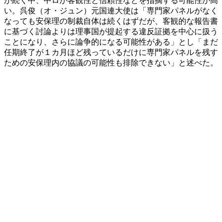
が続く中、中ロが客観性と信頼性などを指摘する可能性が高
い。呉俊（オ・ジュン）元国連大使は「専門家パネルがなく
なっても安保理の制裁自体は続くはずだが、客観的な報告書
に基づく討論よりは理事国が提起する違反証拠を中心に扱う
ことになり、さらに論争的になる可能性がある」とし「まだ
任期終了が１カ月ほど残っているだけに専門家パネルを残す
ための安保理内の協議の可能性も排除できない」と述べた。