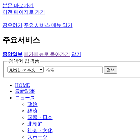
본문 바로가기
이전 페이지로 가기
공유하기
주요 서비스 메뉴 열기
주요서비스
중앙일보
메가메뉴로 돌아가기
닫기
검색어 입력폼
검색
HOME
最新記事
ニュース
政治
経済
国際・日本
北朝鮮
社会・文化
スポーツ