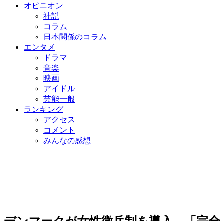
オピニオン
社説
コラム
日本関係のコラム
エンタメ
ドラマ
音楽
映画
アイドル
芸能一般
ランキング
アクセス
コメント
みんなの感想
デンマークが女性徴兵制を導入…「完全