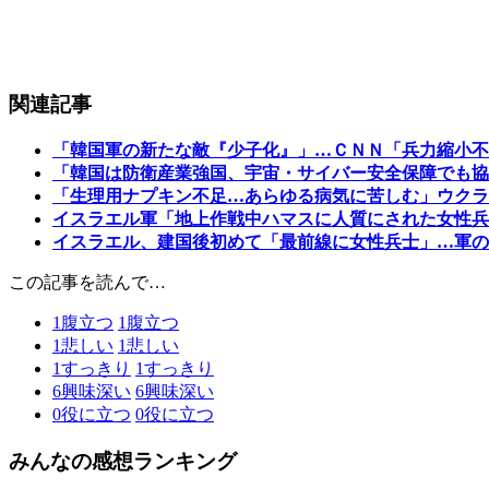
関連記事
「韓国軍の新たな敵『少子化』」…ＣＮＮ「兵力縮小不
「韓国は防衛産業強国、宇宙・サイバー安全保障でも協
「生理用ナプキン不足…あらゆる病気に苦しむ」ウクラ
イスラエル軍「地上作戦中ハマスに人質にされた女性兵
イスラエル、建国後初めて「最前線に女性兵士」…軍の
この記事を読んで…
1
腹立つ
1
腹立つ
1
悲しい
1
悲しい
1
すっきり
1
すっきり
6
興味深い
6
興味深い
0
役に立つ
0
役に立つ
みんなの感想ランキング