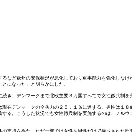
するなど欧州の安保状況が悪化しており軍事能力を強化しなけ
ことになった」と明らかにした。
に続き、デンマークまで北欧主要３カ国すべてで女性徴兵制を
は現在デンマークの全兵力の２５．１％に達する。男性は１８
務する。こうした状況でも女性徴兵制を実施するのは、ノルウ
体の支持を得た。ただ一部では女性を男性だけで構成された部