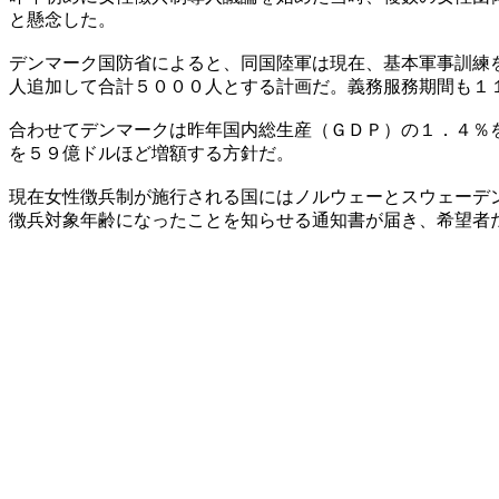
と懸念した。
デンマーク国防省によると、同国陸軍は現在、基本軍事訓練
人追加して合計５０００人とする計画だ。義務服務期間も１
合わせてデンマークは昨年国内総生産（ＧＤＰ）の１．４％
を５９億ドルほど増額する方針だ。
現在女性徴兵制が施行される国にはノルウェーとスウェーデ
徴兵対象年齢になったことを知らせる通知書が届き、希望者