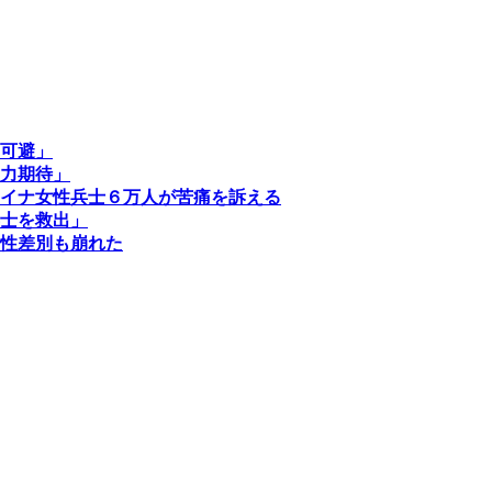
可避」
力期待」
イナ女性兵士６万人が苦痛を訴える
士を救出」
性差別も崩れた