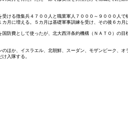
を受ける徴集兵４７００人と職業軍人７０００～９０００人で
１カ月に増える。５カ月は基礎軍事訓練を受け、その後６カ月
を国防費として使ったが、北大西洋条約機構（ＮＡＴＯ）の目
ンのほか、イスラエル、北朝鮮、スーダン、モザンビーク、オ
だけ入隊する。