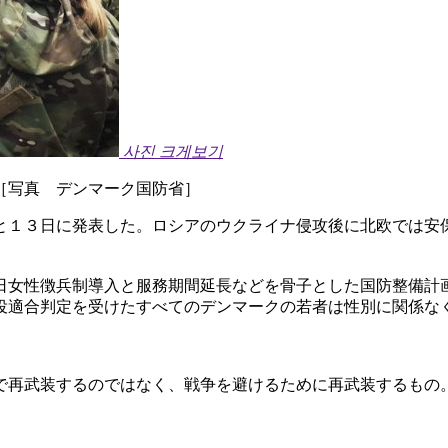
사진 크게보기
［写真 デンマーク国防省］
と１３日に発表した。ロシアのウクライナ侵攻後に北欧では安
日女性徴兵制導入と服務期間延長などを骨子とした国防整備計
役適合判定を受けたすべてのデンマークの若者は性別に関係な
で再武装するのではなく、戦争を避けるために再武装するもの