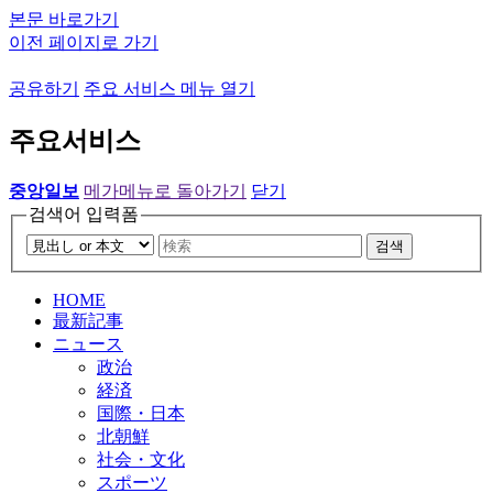
본문 바로가기
이전 페이지로 가기
공유하기
주요 서비스 메뉴 열기
주요서비스
중앙일보
메가메뉴로 돌아가기
닫기
검색어 입력폼
검색
HOME
最新記事
ニュース
政治
経済
国際・日本
北朝鮮
社会・文化
スポーツ