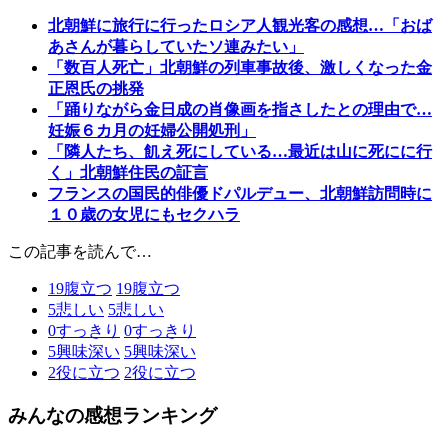
北朝鮮に旅行に行ったロシア人観光客の感想…「おば
あさんが暮らしていたソ連みたい」
「数百人死亡」北朝鮮の列車事故後、激しくなった金
正恩氏の挑発
「踊りながら金日成の肖像画を指さしたとの理由で…
妊娠６カ月の妊婦公開処刑」
「隣人たち、飢え死にしている…最近は山に死にに行
く」北朝鮮住民の証言
フランスの国民的俳優ドパルデュー、北朝鮮訪問時に
１０歳の女児にもセクハラ
この記事を読んで…
19
腹立つ
19
腹立つ
5
悲しい
5
悲しい
0
すっきり
0
すっきり
5
興味深い
5
興味深い
2
役に立つ
2
役に立つ
みんなの感想ランキング