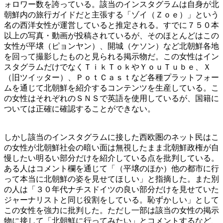
ォロワー数を誇っている。該当のインスタグラムは自身が北
朝鮮内の旅行ガイドだと主張する「ゾイ（Ｚｏｅ）」という
名の西洋女性が運営していると推定される。すでに７５０本
以上の写真・動画が投稿されているが、そのほとんどはこの
女性が平壌（ピョンヤン）、開城（ケソン）など北朝鮮各地
を回って撮影したものと見られる掲示物だ。この女性はイン
スタグラムだけでなくＴｉｋＴｏｋやＹｏｕＴｕｂｅ、Ｘ
（旧ツイッター）、ＰｏｔＣａｓｔなど各種プラットフォー
ムを通じて北朝鮮を紹介するコンテンツを生産している。こ
の女性はそれぞれのＳＮＳで英語を使用しているが、国籍に
ついては正確に確認することができない。
しかし該当のインスタグラムに接した西欧圏のネット民はこ
の女性が北朝鮮社会の暗い面は無視したまま北朝鮮政権が自
慢したい明るい部分だけを紹介している点を批判している。
ある人はコメント欄を通じて「（平壌のほか）他の都市に行
って本当に北朝鮮の姿を見せてほしい」と指摘した。また別
の人は「３０年代ナチスドイツの良い部分だけを見せていた
ジャーナリストと同じ役割をしている。恥ずかしい」として
この女性を強力に批判した。ただし一部は該当の女性の掲示
物に接して「北朝鮮に行ってみたい」とコメントするなど、