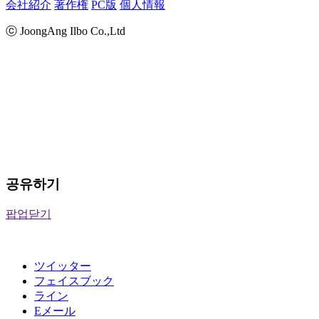
会社紹介
著作権
PC版
個人情報
ⓒ JoongAng Ilbo Co.,Ltd
공유하기
팝업닫기
ツイッター
フェイスブック
ライン
Eメール