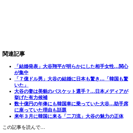
関連記事
「結婚発表」大谷翔平が明らかにした相手女性…関心
が集中
「７億ドル男」大谷の結婚に日本も驚き…「韓国も驚
いた」
大谷の妻は美貌のバスケット選手？…日本メディアが
挙げた有力候補
数十億円の年俸にも韓国車に乗っていた大谷…助手席
に座っていた理由も話題
来年３月に韓国に来る「二刀流」大谷の魅力の正体
この記事を読んで…