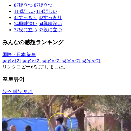
87
腹立つ
87
腹立つ
114
悲しい
114
悲しい
42
すっきり
42
すっきり
54
興味深い
54
興味深い
37
役に立つ
37
役に立つ
みんなの感想ランキング
国際・日本 記事
공유하기
공유하기
공유하기
공유하기
공유하기
リンクコピーが完了しました。
포토뷰어
뉴스 메뉴 보기