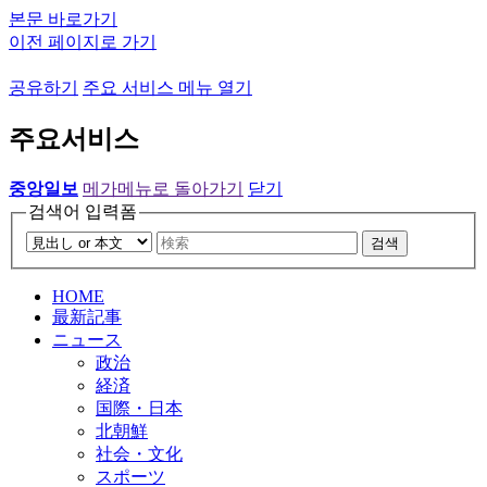
본문 바로가기
이전 페이지로 가기
공유하기
주요 서비스 메뉴 열기
주요서비스
중앙일보
메가메뉴로 돌아가기
닫기
검색어 입력폼
검색
HOME
最新記事
ニュース
政治
経済
国際・日本
北朝鮮
社会・文化
スポーツ