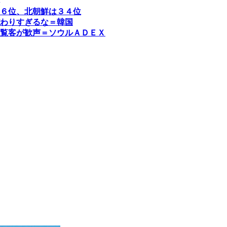
６位、北朝鮮は３４位
わりすぎるな＝韓国
覧客が歓声＝ソウルＡＤＥＸ