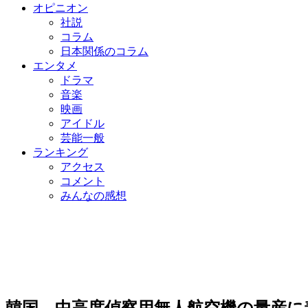
オピニオン
社説
コラム
日本関係のコラム
エンタメ
ドラマ
音楽
映画
アイドル
芸能一般
ランキング
アクセス
コメント
みんなの感想
韓国、中高度偵察用無人航空機の量産に