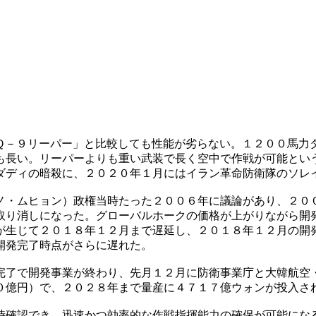
Ｑ－９リーパー」と比較しても性能が劣らない。１２００馬力
も長い。リーパーよりも重い武装で長く空中で作戦が可能とい
ダディの暗殺に、２０２０年１月にはイラン革命防衛隊のソレ
ノ・ムヒョン）政権当時たった２００６年に議論があり、２０
取り消しになった。グローバルホークの価格が上がりながら開
が生じて２０１８年１２月まで遅延し、２０１８年１２月の開
開発完了時点がさらに遅れた。
完了で開発事業が終わり、先月１２月に防衛事業庁と大韓航空
０億円）で、２０２８年まで量産に４７１７億ウォンが投入さ
時確認でき、迅速かつ効率的な作戦指揮能力の確保が可能にな