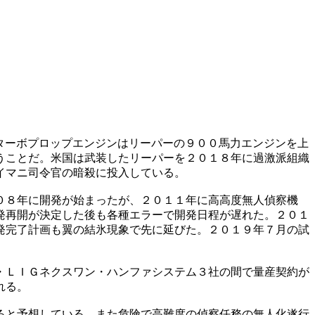
ターボプロップエンジンはリーパーの９００馬力エンジンを上
うことだ。米国は武装したリーパーを２０１８年に過激派組織
イマニ司令官の暗殺に投入している。
０８年に開発が始まったが、２０１１年に高高度無人偵察機
発再開が決定した後も各種エラーで開発日程が遅れた。２０１
発完了計画も翼の結氷現象で先に延びた。２０１９年７月の試
・ＬＩＧネクスワン・ハンファシステム３社の間で量産契約が
れる。
ると予想している。また危険で高難度の偵察任務の無人化遂行