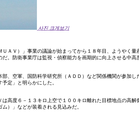
사진 크게보기
ＭＵＡＶ）」事業の議論が始まってから１８年目、ようやく量
のだ。防衛事業庁は監視・偵察能力を画期的に向上させる中高
本部、空軍、国防科学研究所（ＡＤＤ）など関係機関が参加し
す予定」と明らかにした。
Ｖは高度６－１３キロ上空で１００キロ離れた目標地点の高解
ゴム）」などが装着される見込みだ。