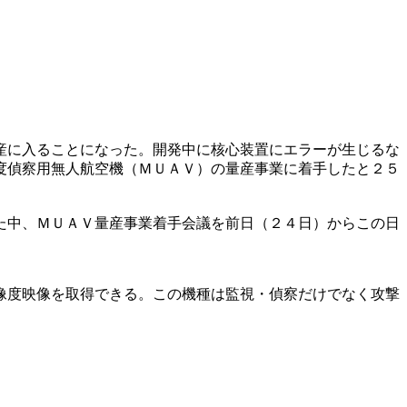
産に入ることになった。開発中に核心装置にエラーが生じるな
度偵察用無人航空機（ＭＵＡＶ）の量産事業に着手したと２５
た中、ＭＵＡＶ量産事業着手会議を前日（２４日）からこの日
像度映像を取得できる。この機種は監視・偵察だけでなく攻撃