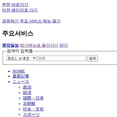
본문 바로가기
이전 페이지로 가기
공유하기
주요 서비스 메뉴 열기
주요서비스
중앙일보
메가메뉴로 돌아가기
닫기
검색어 입력폼
검색
HOME
最新記事
ニュース
政治
経済
国際・日本
北朝鮮
社会・文化
スポーツ