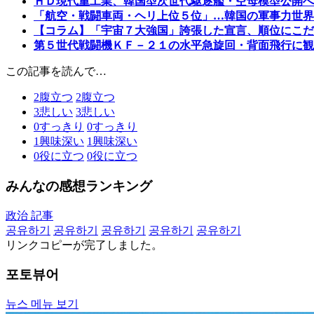
ＨＤ現代重工業、韓国型次世代駆逐艦・空母模型公開へ
「航空・戦闘車両・ヘリ上位５位」…韓国の軍事力世界
【コラム】「宇宙７大強国」誇張した宣言、順位にこだ
第５世代戦闘機ＫＦ－２１の水平急旋回・背面飛行に観
この記事を読んで…
2
腹立つ
2
腹立つ
3
悲しい
3
悲しい
0
すっきり
0
すっきり
1
興味深い
1
興味深い
0
役に立つ
0
役に立つ
みんなの感想ランキング
政治 記事
공유하기
공유하기
공유하기
공유하기
공유하기
リンクコピーが完了しました。
포토뷰어
뉴스 메뉴 보기