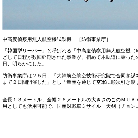
中高度偵察用無人航空機試製機 ［防衛事業庁］
「韓国型リーパー」と呼ばれる「中高度偵察用無人航空機（
どして日程が数回延期された事業が、初めて本軌道に乗った
日、明らかにした。
防衛事業庁は２５日、「大韓航空航空技術研究院で合同参謀
まで２日間開催した」とし「量産を通じて空軍に順次引き渡
全長１３メートル、全幅２６メートルの大きさのこのＭＵＡ
用としても活用可能で、国産対戦車ミサイル「天剣（チョン