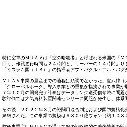
特に空軍のＭＵＡＶは「空の暗殺者」と呼ばれる米国の「Ｍ
回り、作戦遂行時間も２４時間と、リーパーの１４時間より
「イスラム国（ＩＳ）」の指導者アブ・バクル・アル・バグ
ＭＵＡＶ事業の量産までの過程は順調でなかった。盧武鉉（
「グローバルホーク」導入事業との重複が指摘されて事業が
７年１０月の開発完了計画はデータリンク送受信領域に問題
験評価では大気資料装置関連センサーに問題が発生し、体系
その後、２０２２年３月の戦闘用適合判定および国防規格化
締結された。この事業の規模は９８００億ウォン（約１０８
防衛事業庁はＭＵＡＶを通じて敵の戦略標的の映像情報を随