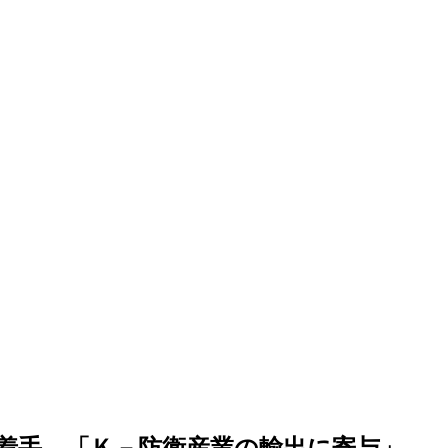
着手…「Ｋ－防衛産業の輸出に寄与」