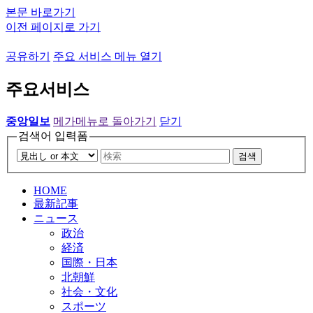
본문 바로가기
이전 페이지로 가기
공유하기
주요 서비스 메뉴 열기
주요서비스
중앙일보
메가메뉴로 돌아가기
닫기
검색어 입력폼
검색
HOME
最新記事
ニュース
政治
経済
国際・日本
北朝鮮
社会・文化
スポーツ