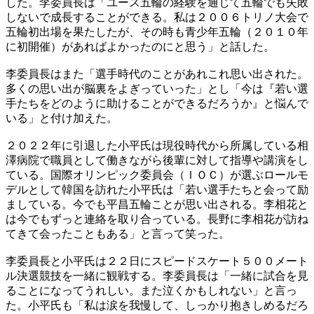
した。李委員長は「ユース五輪の経験を通じて五輪でも失敗
しないで成長することができる。私は２００６トリノ大会で
五輪初出場を果たしたが、その時も青少年五輪（２０１０年
に初開催）があればよかったのにと思う」と話した。
李委員長はまた「選手時代のことがあれこれ思い出された。
多くの思い出が脳裏をよぎっていった」とし「今は『若い選
手たちをどのように助けることができるだろうか』と悩んで
いる」と付け加えた。
２０２２年に引退した小平氏は現役時代から所属している相
澤病院で職員として働きながら後輩に対して指導や講演をし
ている。国際オリンピック委員会（ＩＯＣ）が選ぶロールモ
デルとして韓国を訪れた小平氏は「若い選手たちと会って励
ましている。今でも平昌五輪ことが思い出される。李相花と
は今でもずっと連絡を取り合っている。長野に李相花が訪ね
てきて会ったこともある」と言って笑った。
李委員長と小平氏は２２日にスピードスケート５００メート
ル決選競技を一緒に観戦する。李委員長は「一緒に試合を見
ることになってうれしい。また泣くかもしれない」と言っ
た。小平氏も「私は涙を我慢して、しっかり抱きしめるだろ