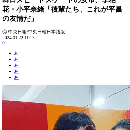
花・小平奈緒「後輩たち、これが平昌
の友情だ」
ⓒ 中央日報/中央日報日本語版
2024.01.22 11:13
0
あ
あ
あ
あ
あ