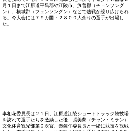
月１日まで江原道平昌郡や江陵市、旌善郡（チョンソング
ン）、横城郡（フェンソングン）などで熱戦が繰り広げられ
る。今大会には７９カ国・２８００人余りの選手が出場し
た。
李相花委員長は２１日、江原道江陵ショートトラック競技場
を訪れて選手たちを激励した後、張美蘭（チャン・ミラン）
文化体育観光部第２次官、秦鍾午委員長と一緒に競技を観戦