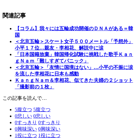
関連記事
【コラム】我々には五輪成功開催のＤＮＡがある＝韓
国
＜北京五輪＞スケート女子５００メートル「予想外」
小平１７位…親友・李相花、解説中に涙
「日本国籍放棄」韓国帰化試験に挑戦した歌手Ｋａｎ
ｇＮａｍ「難しすぎてパニック」
＜北京五輪＞「友情に国境はない」…小平の不振に涙
を流した李相花に日本も感動
ＫａｎｇＮａｍ＆李相花、似てきた夫婦の２ショット
「撮影前の１枚」
この記事を読んで…
5
腹立つ
5
腹立つ
0
悲しい
0
悲しい
0
すっきり
0
すっきり
0
興味深い
0
興味深い
1
役に立つ
1
役に立つ