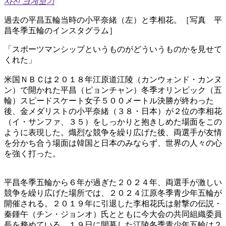
사진 크게보기
過去の平昌五輪当時の小平奈緒（左）と李相花。［写真 平
昌冬季五輪のインスタグラム］
「スポーツマンシップというものがどういうものかを見せて
くれた」
米国ＮＢＣは２０１８年江原道江陵（カンウォンド・カンヌ
ン）で開かれた平昌（ピョンチャン）冬季オリンピック（五
輪）スピードスケート女子５００メートル決勝が終わった
後、金メダリストの小平奈緒（３８・日本）が２位の李相花
（イ・サンファ、３５）をしっかりと抱きしめた場面をこの
ように表現した。熾烈な競争を繰り広げた後、両選手が友情
を分かち合う場面は韓国と日本のみならず、世界の人々の心
を強く打った。
平昌冬季五輪から６年が過ぎた２０２４年、両選手が激しい
競争を繰り広げた場所では、２０２４江原冬季青少年五輪が
開催される。２０１９年に引退した李相花氏は射撃の伝説・
秦鍾午（チン・ジョンオ）氏とともに今大会の共同組織委員
長を務めている。１９日に開幕した江陵冬季青少年五輪は２