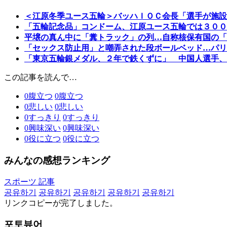
＜江原冬季ユース五輪＞バッハＩＯＣ会長「選手が施設
「五輪記念品」コンドーム、江原ユース五輪では３００
平壌の真ん中に「糞トラック」の列…自称核保有国の「
「セックス防止用」と嘲弄された段ボールベッド…パリ
「東京五輪銀メダル、２年で鉄くずに」 中国人選手、
この記事を読んで…
0
腹立つ
0
腹立つ
0
悲しい
0
悲しい
0
すっきり
0
すっきり
0
興味深い
0
興味深い
0
役に立つ
0
役に立つ
みんなの感想ランキング
スポーツ 記事
공유하기
공유하기
공유하기
공유하기
공유하기
リンクコピーが完了しました。
포토뷰어