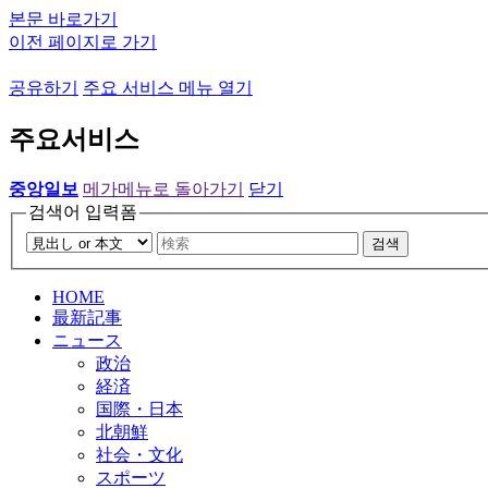
본문 바로가기
이전 페이지로 가기
공유하기
주요 서비스 메뉴 열기
주요서비스
중앙일보
메가메뉴로 돌아가기
닫기
검색어 입력폼
검색
HOME
最新記事
ニュース
政治
経済
国際・日本
北朝鮮
社会・文化
スポーツ