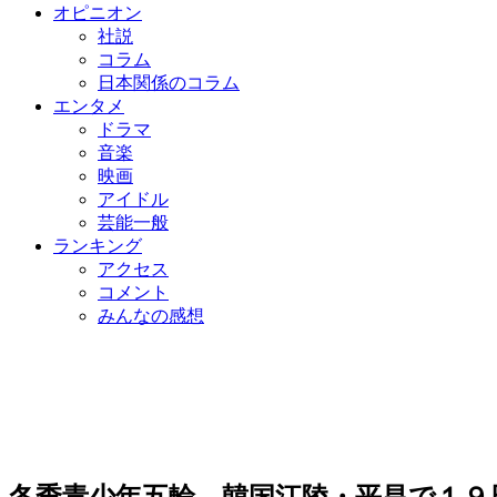
オピニオン
社説
コラム
日本関係のコラム
エンタメ
ドラマ
音楽
映画
アイドル
芸能一般
ランキング
アクセス
コメント
みんなの感想
冬季青少年五輪、韓国江陵・平昌で１９