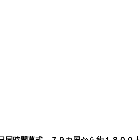
日同時開幕式…７９カ国から約１８００