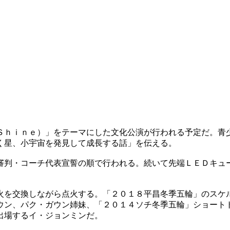
Ｓｈｉｎｅ）」をテーマにした文化公演が行われる予定だ。青
く星、小宇宙を発見して成長する話」を伝える。
審判・コーチ代表宣誓の順で行われる。続いて先端ＬＥＤキュ
火を交換しながら点火する。「２０１８平昌冬季五輪」のスケ
ウン、パク・ガウン姉妹、「２０１４ソチ冬季五輪」ショート
出場するイ・ジョンミンだ。