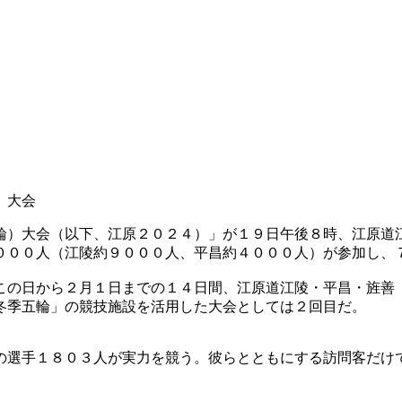
）大会
輪）大会（以下、江原２０２４）」が１９日午後８時、江原道
０００人（江陵約９０００人、平昌約４０００人）が参加し、
この日から２月１日までの１４日間、江原道江陵・平昌・旌善
冬季五輪」の競技施設を活用した大会としては２回目だ。
の選手１８０３人が実力を競う。彼らとともにする訪問客だけ