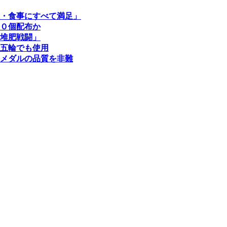
・食事にすべて満足」
０個配布か
堆肥戦闘」
五輪でも使用
メダルの品質を非難