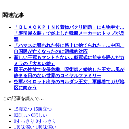
関連記事
「ＢＬＡＣＫＰＩＮＫ着物パクリ問題」にも物申す…
「寿司屋衣装」で炎上した韓服メーカーのトップが反
撃
「ハマスに襲われた後に路上に捨てられた」…中国、
自国民が亡くなったのに消極的対応
新しい王冠もマントもない…戴冠式に前夫を呼んだカ
ミラの「大きい絵」
国王の性欲で安保危機、呪術師と婚約した王女…風が
静まる日のない世界のロイヤルファミリー
空軍パイロット出身のヨルダン王女、軍服着てガザ地
区に向かう
この記事を読んで…
15
腹立つ
15
腹立つ
0
悲しい
0
悲しい
0
すっきり
0
すっきり
1
興味深い
1
興味深い