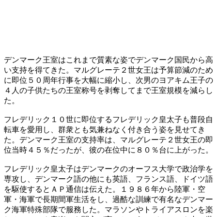
デンマーク王室はこれまで質素な姿でデンマーク国民から高
い支持を得てきた。マルグレーテ２世女王は予算節減のため
に即位５０周年行事を大幅に縮小し、次男のヨアキム王子の
４人の子供たちの王室称号を剥奪してまで王室規模を減らし
た。
フレデリック１０世に即位するフレデリック皇太子も普段自
転車を愛用し、群衆とも気兼ねなく付き合う姿を見せてき
た。デンマーク王室の支持率は、マルグレーテ２世女王の即
位当時４５％だったが、彼の在位中に８０％台に上がった。
フレデリック皇太子はデンマークのオーフス大学で政治学を
専攻し、デンマーク語の他にも英語、フランス語、ドイツ語
を駆使するとＡＰ通信は伝えた。１９８６年から陸軍・空
軍・海軍で長期間軍生活をし、過酷な訓練で有名なデンマー
ク海軍特殊部隊で服務した。マラソンやトライアスロンを楽