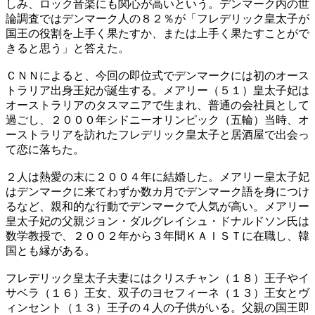
しみ、ロック音楽にも関心が高いという。デンマーク内の世
論調査ではデンマーク人の８２％が「フレデリック皇太子が
国王の役割を上手く果たすか、または上手く果たすことがで
きると思う」と答えた。
ＣＮＮによると、今回の即位式でデンマークには初のオース
トラリア出身王妃が誕生する。メアリー（５１）皇太子妃は
オーストラリアのタスマニアで生まれ、普通の会社員として
過ごし、２０００年シドニーオリンピック（五輪）当時、オ
ーストラリアを訪れたフレデリック皇太子と居酒屋で出会っ
て恋に落ちた。
２人は熱愛の末に２００４年に結婚した。メアリー皇太子妃
はデンマークに来てわずか数カ月でデンマーク語を身につけ
るなど、親和的な行動でデンマークで人気が高い。メアリー
皇太子妃の父親ジョン・ダルグレイシュ・ドナルドソン氏は
数学教授で、２００２年から３年間ＫＡＩＳＴに在職し、韓
国とも縁がある。
フレデリック皇太子夫妻にはクリスチャン（１８）王子やイ
サベラ（１６）王女、双子のヨセフィーネ（１３）王女とヴ
ィンセント（１３）王子の４人の子供がいる。父親の国王即