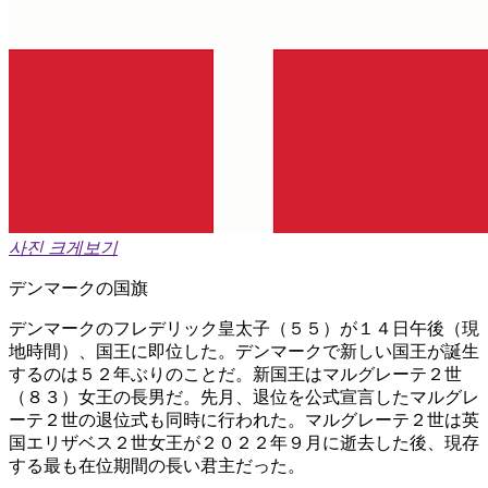
사진 크게보기
デンマークの国旗
デンマークのフレデリック皇太子（５５）が１４日午後（現
地時間）、国王に即位した。デンマークで新しい国王が誕生
するのは５２年ぶりのことだ。新国王はマルグレーテ２世
（８３）女王の長男だ。先月、退位を公式宣言したマルグレ
ーテ２世の退位式も同時に行われた。マルグレーテ２世は英
国エリザベス２世女王が２０２２年９月に逝去した後、現存
する最も在位期間の長い君主だった。