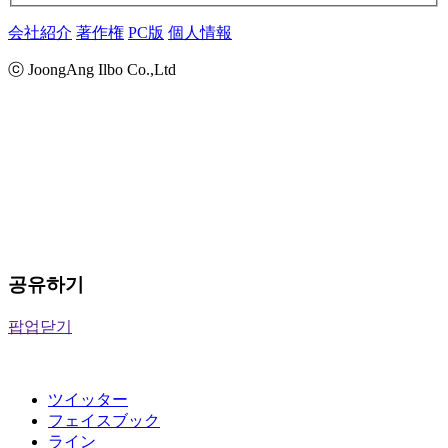
会社紹介
著作権
PC版
個人情報
ⓒ JoongAng Ilbo Co.,Ltd
공유하기
팝업닫기
ツイッター
フェイスブック
ライン