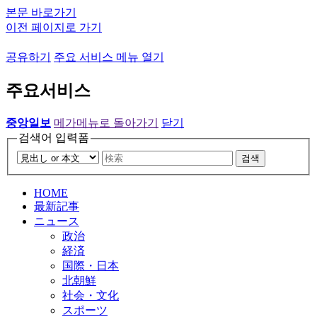
본문 바로가기
이전 페이지로 가기
공유하기
주요 서비스 메뉴 열기
주요서비스
중앙일보
메가메뉴로 돌아가기
닫기
검색어 입력폼
검색
HOME
最新記事
ニュース
政治
経済
国際・日本
北朝鮮
社会・文化
スポーツ