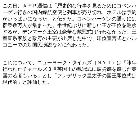
この日、ＡＦＰ通信は「歴史的な行事を見るためにコペンハ
ーゲン行きの国内線航空便と列車が売り切れ、ホテルは予約
がいっぱいになった」と伝えた。コペンハーゲンの通りには
群衆数万人が集まった。半世紀ぶりに新しい王が王位を継承
するが、デンマーク王室は豪華な戴冠式は行わなかった。王
室直系家族と政府の主要が出席した中で、即位宣言式とバル
コニーでの対国民演説などに代わった。
これについて、ニューヨーク・タイムズ（ＮＹＴ）は「昨年
行われたチャールズ３世英国王の戴冠式に疲労感を感じた英
国の若者もいる」とし「フレデリック皇太子の国王即位式は
現代的」と評価した。