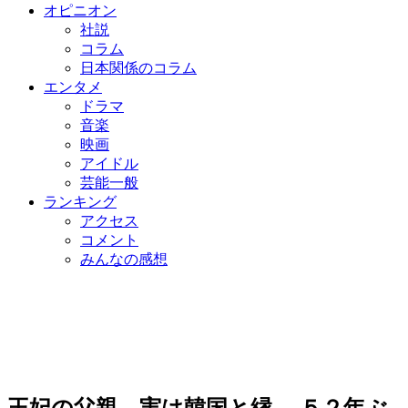
オピニオン
社説
コラム
日本関係のコラム
エンタメ
ドラマ
音楽
映画
アイドル
芸能一般
ランキング
アクセス
コメント
みんなの感想
王妃の父親、実は韓国と縁 …５２年ぶ