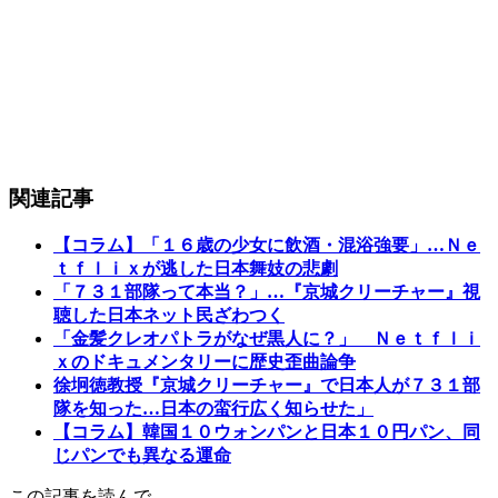
関連記事
【コラム】「１６歳の少女に飲酒・混浴強要」…Ｎｅ
ｔｆｌｉｘが逃した日本舞妓の悲劇
「７３１部隊って本当？」…『京城クリーチャー』視
聴した日本ネット民ざわつく
「金髪クレオパトラがなぜ黒人に？」 Ｎｅｔｆｌｉ
ｘのドキュメンタリーに歴史歪曲論争
徐坰徳教授『京城クリーチャー』で日本人が７３１部
隊を知った…日本の蛮行広く知らせた」
【コラム】韓国１０ウォンパンと日本１０円パン、同
じパンでも異なる運命
この記事を読んで…