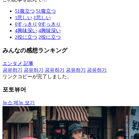
51
腹立つ
51
腹立つ
1
悲しい
1
悲しい
0
すっきり
0
すっきり
4
興味深い
4
興味深い
2
役に立つ
2
役に立つ
みんなの感想ランキング
エンタメ 記事
공유하기
공유하기
공유하기
공유하기
공유하기
リンクコピーが完了しました。
포토뷰어
뉴스 메뉴 보기