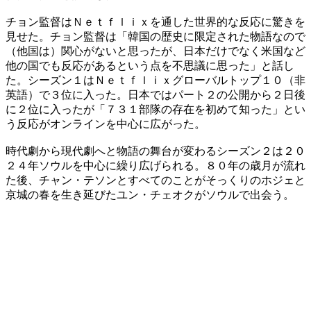
チョン監督はＮｅｔｆｌｉｘを通した世界的な反応に驚きを
見せた。チョン監督は「韓国の歴史に限定された物語なので
（他国は）関心がないと思ったが、日本だけでなく米国など
他の国でも反応があるという点を不思議に思った」と話し
た。シーズン１はＮｅｔｆｌｉｘグローバルトップ１０（非
英語）で３位に入った。日本ではパート２の公開から２日後
に２位に入ったが「７３１部隊の存在を初めて知った」とい
う反応がオンラインを中心に広がった。
時代劇から現代劇へと物語の舞台が変わるシーズン２は２０
２４年ソウルを中心に繰り広げられる。８０年の歳月が流れ
た後、チャン・テソンとすべてのことがそっくりのホジェと
京城の春を生き延びたユン・チェオクがソウルで出会う。