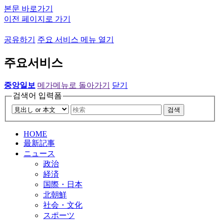
본문 바로가기
이전 페이지로 가기
공유하기
주요 서비스 메뉴 열기
주요서비스
중앙일보
메가메뉴로 돌아가기
닫기
검색어 입력폼
검색
HOME
最新記事
ニュース
政治
経済
国際・日本
北朝鮮
社会・文化
スポーツ