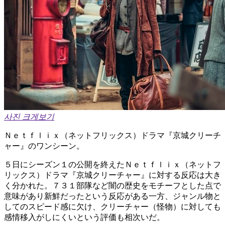
사진 크게보기
Ｎｅｔｆｌｉｘ（ネットフリックス）ドラマ『京城クリーチ
ャー』のワンシーン。
５日にシーズン１の公開を終えたＮｅｔｆｌｉｘ（ネットフ
リックス）ドラマ『京城クリーチャー』に対する反応は大き
く分かれた。７３１部隊など闇の歴史をモチーフとした点で
意味があり新鮮だったという反応がある一方、ジャンル物と
してのスピード感に欠け、クリーチャー（怪物）に対しても
感情移入がしにくいという評価も相次いだ。