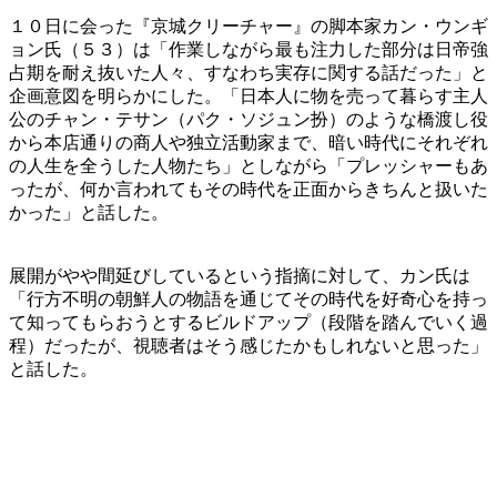
１０日に会った『京城クリーチャー』の脚本家カン・ウンギ
ョン氏（５３）は「作業しながら最も注力した部分は日帝強
占期を耐え抜いた人々、すなわち実存に関する話だった」と
企画意図を明らかにした。「日本人に物を売って暮らす主人
公のチャン・テサン（パク・ソジュン扮）のような橋渡し役
から本店通りの商人や独立活動家まで、暗い時代にそれぞれ
の人生を全うした人物たち」としながら「プレッシャーもあ
ったが、何か言われてもその時代を正面からきちんと扱いた
かった」と話した。
展開がやや間延びしているという指摘に対して、カン氏は
「行方不明の朝鮮人の物語を通じてその時代を好奇心を持っ
て知ってもらおうとするビルドアップ（段階を踏んでいく過
程）だったが、視聴者はそう感じたかもしれないと思った」
と話した。