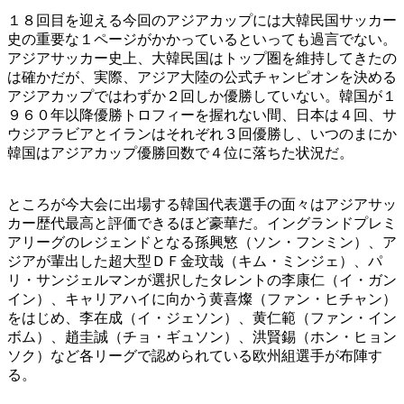
１８回目を迎える今回のアジアカップには大韓民国サッカー
史の重要な１ページがかかっているといっても過言でない。
アジアサッカー史上、大韓民国はトップ圏を維持してきたの
は確かだが、実際、アジア大陸の公式チャンピオンを決める
アジアカップではわずか２回しか優勝していない。韓国が１
９６０年以降優勝トロフィーを握れない間、日本は４回、サ
ウジアラビアとイランはそれぞれ３回優勝し、いつのまにか
韓国はアジアカップ優勝回数で４位に落ちた状況だ。
ところが今大会に出場する韓国代表選手の面々はアジアサッ
カー歴代最高と評価できるほど豪華だ。イングランドプレミ
アリーグのレジェンドとなる孫興慜（ソン・フンミン）、ア
ジアが輩出した超大型ＤＦ金玟哉（キム・ミンジェ）、パ
リ・サンジェルマンが選択したタレントの李康仁（イ・ガン
イン）、キャリアハイに向かう黄喜燦（ファン・ヒチャン）
をはじめ、李在成（イ・ジェソン）、黄仁範（ファン・イン
ボム）、趙圭誠（チョ・ギュソン）、洪賢錫（ホン・ヒョン
ソク）など各リーグで認められている欧州組選手が布陣す
る。