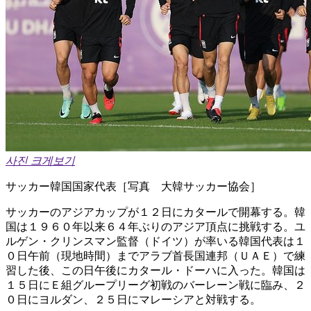
사진 크게보기
サッカー韓国国家代表［写真 大韓サッカー協会］
サッカーのアジアカップが１２日にカタールで開幕する。韓
国は１９６０年以来６４年ぶりのアジア頂点に挑戦する。ユ
ルゲン・クリンスマン監督（ドイツ）が率いる韓国代表は１
０日午前（現地時間）までアラブ首長国連邦（ＵＡＥ）で練
習した後、この日午後にカタール・ドーハに入った。韓国は
１５日にＥ組グループリーグ初戦のバーレーン戦に臨み、２
０日にヨルダン、２５日にマレーシアと対戦する。