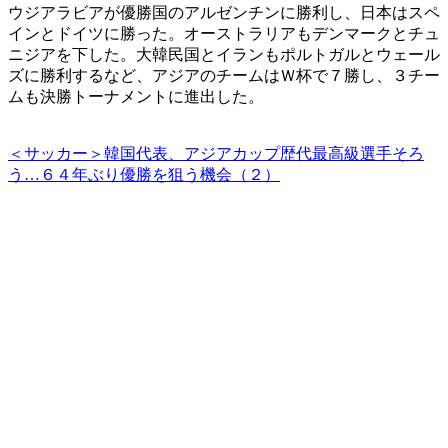
ウジアラビアが優勝国のアルゼンチンに勝利し、日本はスペ
インとドイツに勝った。オーストラリアもデンマークとチュ
ニジアを下した。大韓民国とイランもポルトガルとウェール
ズに勝利するなど、アジアのチームはＷ杯で７勝し、３チー
ムも決勝トーナメントに進出した。
＜サッカー＞韓国代表、アジアカップ歴代最高級選手そろ
う…６４年ぶり優勝を狙う機会（２）