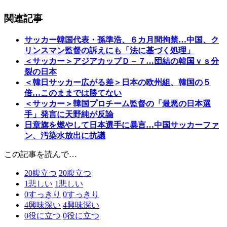
関連記事
サッカー韓国代表・孫準浩、６カ月間拘禁…中国、ク
リンスマン監督の訴えにも「法に基づく処理」
＜サッカー＞アジアカップＤ－７…団結の韓国ｖｓ分
裂の日本
＜韓日サッカー広がる差＞日本の欧州組、韓国の５
倍…このままでは勝てない
＜サッカー＞韓国プロチーム監督の「最悪の日本選
手」発言に天野純が反論
日章旗を燃やして日本選手に暴言…中国サッカーファ
ン、汚染水放出に抗議
この記事を読んで…
20
腹立つ
20
腹立つ
1
悲しい
1
悲しい
0
すっきり
0
すっきり
4
興味深い
4
興味深い
0
役に立つ
0
役に立つ