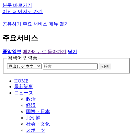
본문 바로가기
이전 페이지로 가기
공유하기
주요 서비스 메뉴 열기
주요서비스
중앙일보
메가메뉴로 돌아가기
닫기
검색어 입력폼
검색
HOME
最新記事
ニュース
政治
経済
国際・日本
北朝鮮
社会・文化
スポーツ