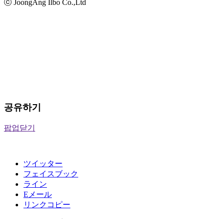
ⓒ JoongAng Ilbo Co.,Ltd
공유하기
팝업닫기
ツイッター
フェイスブック
ライン
Eメール
リンクコピー