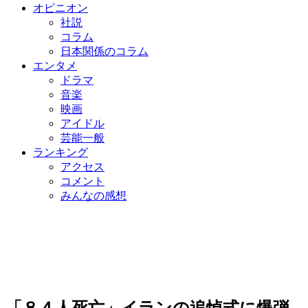
オピニオン
社説
コラム
日本関係のコラム
エンタメ
ドラマ
音楽
映画
アイドル
芸能一般
ランキング
アクセス
コメント
みんなの感想
「８４人死亡」イランの追悼式に爆弾