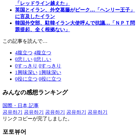
「レッドライン越えた」
英国とイラン、外交葛藤がピーク…「ヘンリー王子」
に言及したイラン
韓国外交部、駐韓イラン大使呼んで抗議…「ＮＰＴ問
題提起、全く根拠ない」
この記事を読んで…
4
腹立つ
4
腹立つ
0
悲しい
0
悲しい
0
すっきり
0
すっきり
1
興味深い
1
興味深い
0
役に立つ
0
役に立つ
みんなの感想ランキング
国際・日本 記事
공유하기
공유하기
공유하기
공유하기
공유하기
リンクコピーが完了しました。
포토뷰어