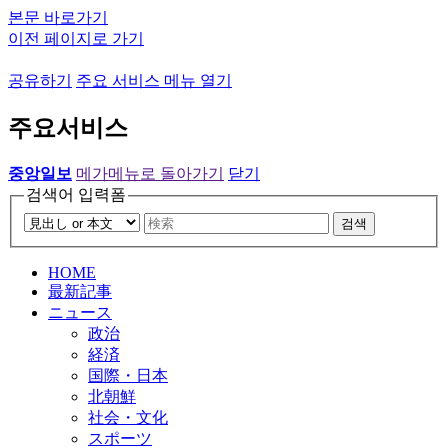
본문 바로가기
이전 페이지로 가기
공유하기
주요 서비스 메뉴 열기
주요서비스
중앙일보
메가메뉴로 돌아가기
닫기
검색어 입력폼
검색
HOME
最新記事
ニュース
政治
経済
国際・日本
北朝鮮
社会・文化
スポーツ