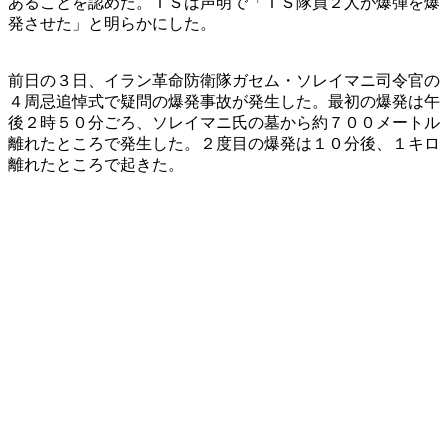
あることを認めた。ＩＳは声明で「ＩＳ隊員２人が爆弾を爆
発させた」と明らかにした。
前日の３日、イラン革命防衛隊ガセム・ソレイマニ司令官の
４周忌追悼式で疑問の爆発事故が発生した。最初の爆発は午
後２時５０分ごろ、ソレイマニ氏の墓から約７００メートル
離れたところで発生した。２度目の爆発は１０分後、１キロ
離れたところで起きた。