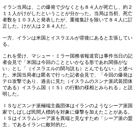
イラン当局は、この爆発で少なくとも８４人が死亡し、約２
１１人がけがしたということが分かった。当局は当初、死亡
者数を１０３人と発表したが、重複集計を除いて８４人に訂
正した。けが人は２８４人だ。
一方、イランは米国とイスラエルが背後にあると主張してい
る。
これを受け、マシュー・ミラー国務省報道官は事件当日の記
者会見で「米国は今回のことといかなる形であれ関係がな
い」とし「（イスラエルの関与説も）とんでもない」と述べ
た。米国当局者は匿名で行った記者会見で、「今回の爆発は
テロ攻撃であり、過去に見た（イスラムのスンナ派武装団体
である）イスラム国（ＩＳ）の行動の様相とみられる」と説
明した。
ＩＳなどスンナ派極端主義団体はイランのようなシーア派国
家でしばしば民間人標的を対象に爆撃を加えたことがある。
ＩＳはイスラムシーア派を異端と見なすため「シーア派の盟
主」であるイランに敵対的だ。