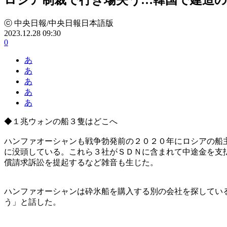
ⓒ 中央日報/中央日報日本語版
2023.12.28 09:30
0
あ
あ
あ
あ
あ
◆１兆ウォンの船３隻はどこへ
ハンファオーシャンも戦争勃発前の２０２０年にロシアの船
に没頭している。これら３社がＳＤＮに含まれて中途金を支
償請求訴訟を提起するなど雑音も生じた。
ハンファオーシャンは砕氷船を購入する別の会社を探してい
う」と話した。