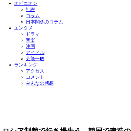
オピニオン
社説
コラム
日本関係のコラム
エンタメ
ドラマ
音楽
映画
アイドル
芸能一般
ランキング
アクセス
コメント
みんなの感想
ロシア制裁で行き場失う…韓国で建造の