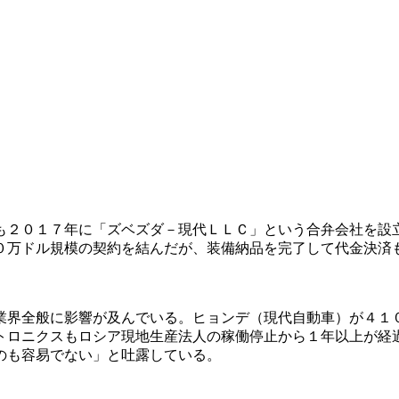
も２０１７年に「ズベズダ－現代ＬＬＣ」という合弁会社を設
０万ドル規模の契約を結んだが、装備納品を完了して代金決済
業界全般に影響が及んでいる。ヒョンデ（現代自動車）が４１
トロニクスもロシア現地生産法人の稼働停止から１年以上が経
のも容易でない」と吐露している。