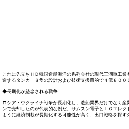
これに先立ちＨＤ韓国造船海洋の系列会社の現代三湖重工業
造するタンカー８隻の設計および技術支援目的で４億８００
◆長期化が懸念される戦争
ロシア・ウクライナ戦争が長期化し、造船業界だけでなく産
ンで売却したのが代表的な例だ。サムスン電子とＬＧエレク
ように経済制裁が長期化する可能性が高く、出口戦略を探す