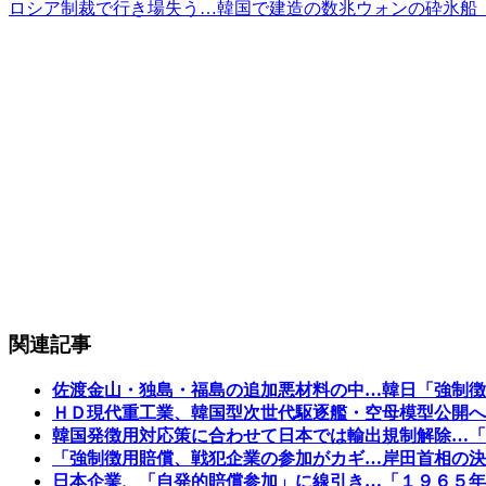
ロシア制裁で行き場失う…韓国で建造の数兆ウォンの砕氷船
関連記事
佐渡金山・独島・福島の追加悪材料の中…韓日「強制徴
ＨＤ現代重工業、韓国型次世代駆逐艦・空母模型公開へ
韓国発徴用対応策に合わせて日本では輸出規制解除…「
「強制徴用賠償、戦犯企業の参加がカギ…岸田首相の決
日本企業、「自発的賠償参加」に線引き…「１９６５年