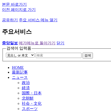
본문 바로가기
이전 페이지로 가기
공유하기
주요 서비스 메뉴 열기
주요서비스
중앙일보
메가메뉴로 돌아가기
닫기
검색어 입력폼
검색
HOME
最新記事
ニュース
政治
経済
国際・日本
北朝鮮
社会・文化
スポーツ