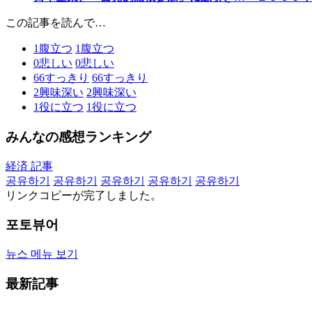
この記事を読んで…
1
腹立つ
1
腹立つ
0
悲しい
0
悲しい
66
すっきり
66
すっきり
2
興味深い
2
興味深い
1
役に立つ
1
役に立つ
みんなの感想ランキング
経済 記事
공유하기
공유하기
공유하기
공유하기
공유하기
リンクコピーが完了しました。
포토뷰어
뉴스 메뉴 보기
最新記事