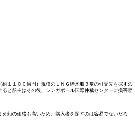
（約１１００億円）規模のＬＮＧ砕氷船３隻の引受先を探すの
すると船主はその後、シンガポール国際仲裁センターに損害賠
うえ船の価格も高いため、購入者を探すのは容易でないだろ