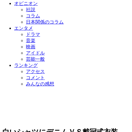
オピニオン
社説
コラム
日本関係のコラム
エンタメ
ドラマ
音楽
映画
アイドル
芸能一般
ランキング
アクセス
コメント
みんなの感想
白いシャツにデニムＶＳ戴冠式衣装…