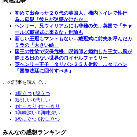
関連記事
初めて出会った２０代の英国人、機内トイレで性行
為…母親「彼らが迷惑かけたか」
ヘンリー、兄ウィリアムにも非難の矢…英国で「チャ
ールズ戴冠式に来るな」世論も
新しい王冠もマントもない…戴冠式に前夫を呼んだカ
ミラの「大きい絵」
国王の性欲で安保危機、呪術師と婚約した王女…風が
静まる日のない世界のロイヤルファミリー
英ヘンリー王子「タリバン２５人射殺」…タリバン
「国際法廷に回付すべき」
この記事を読んで…
0
腹立つ
0
腹立つ
0
悲しい
0
悲しい
4
すっきり
4
すっきり
0
興味深い
0
興味深い
0
役に立つ
0
役に立つ
みんなの感想ランキング