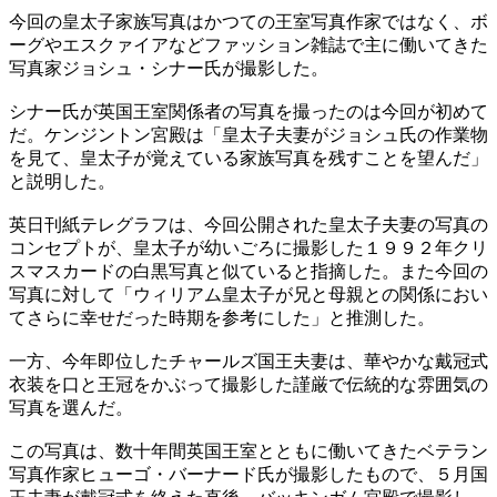
今回の皇太子家族写真はかつての王室写真作家ではなく、ボ
ーグやエスクァイアなどファッション雑誌で主に働いてきた
写真家ジョシュ・シナー氏が撮影した。
シナー氏が英国王室関係者の写真を撮ったのは今回が初めて
だ。ケンジントン宮殿は「皇太子夫妻がジョシュ氏の作業物
を見て、皇太子が覚えている家族写真を残すことを望んだ」
と説明した。
英日刊紙テレグラフは、今回公開された皇太子夫妻の写真の
コンセプトが、皇太子が幼いごろに撮影した１９９２年クリ
スマスカードの白黒写真と似ていると指摘した。また今回の
写真に対して「ウィリアム皇太子が兄と母親との関係におい
てさらに幸せだった時期を参考にした」と推測した。
一方、今年即位したチャールズ国王夫妻は、華やかな戴冠式
衣装を口と王冠をかぶって撮影した謹厳で伝統的な雰囲気の
写真を選んだ。
この写真は、数十年間英国王室とともに働いてきたベテラン
写真作家ヒューゴ・バーナード氏が撮影したもので、５月国