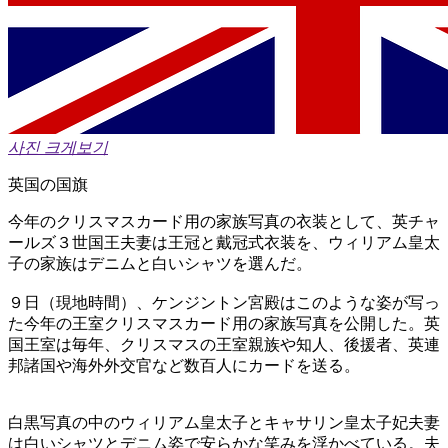
사진 크게보기
英国の国旗
今年のクリスマスカード用の家族写真の衣装として、英チャ
ールズ３世国王夫妻は王冠と戴冠式衣装を、ウィリアム皇太
子の家族はデニムと白いシャツを選んだ。
９日（現地時間）、ケンジントン宮殿はこのような姿が写っ
た今年の王室クリスマスカード用の家族写真を公開した。英
国王室は毎年、クリスマスの王室親族や知人、後援者、英連
邦諸国や海外外交官など数百人にカードを送る。
白黒写真の中のウィリアム皇太子とキャサリン皇太子妃夫妻
は白いシャツとデニム姿で安らかな笑みを浮かべている。夫