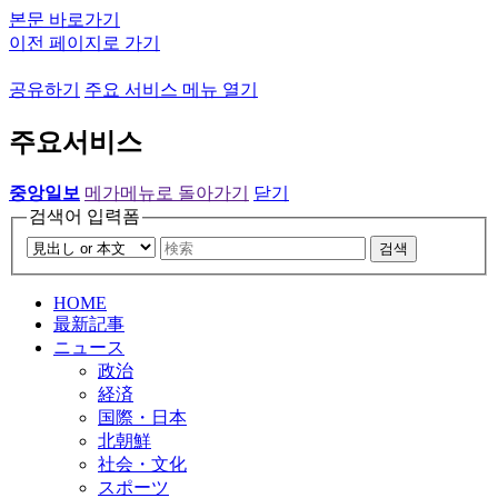
본문 바로가기
이전 페이지로 가기
공유하기
주요 서비스 메뉴 열기
주요서비스
중앙일보
메가메뉴로 돌아가기
닫기
검색어 입력폼
검색
HOME
最新記事
ニュース
政治
経済
国際・日本
北朝鮮
社会・文化
スポーツ