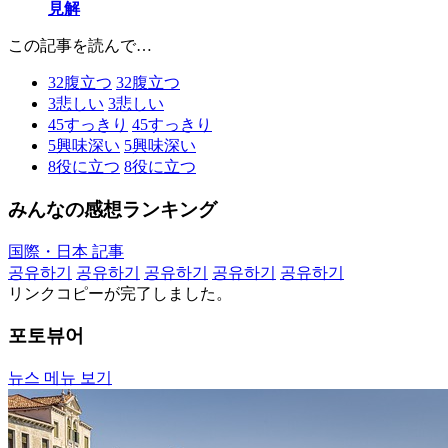
見解
この記事を読んで…
32
腹立つ
32
腹立つ
3
悲しい
3
悲しい
45
すっきり
45
すっきり
5
興味深い
5
興味深い
8
役に立つ
8
役に立つ
みんなの感想ランキング
国際・日本 記事
공유하기
공유하기
공유하기
공유하기
공유하기
リンクコピーが完了しました。
포토뷰어
뉴스 메뉴 보기