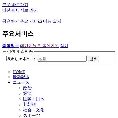
본문 바로가기
이전 페이지로 가기
공유하기
주요 서비스 메뉴 열기
주요서비스
중앙일보
메가메뉴로 돌아가기
닫기
검색어 입력폼
검색
HOME
最新記事
ニュース
政治
経済
国際・日本
北朝鮮
社会・文化
スポーツ