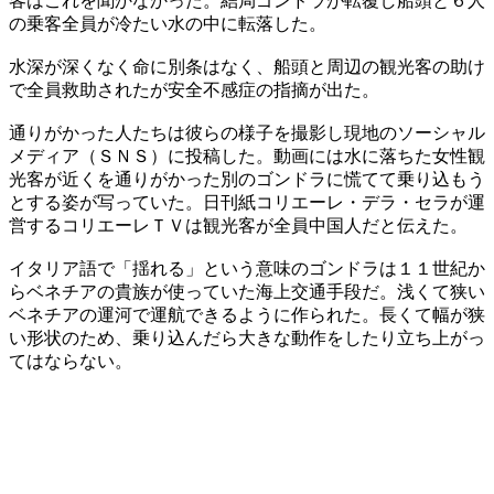
客はこれを聞かなかった。結局ゴンドラが転覆し船頭と６人
の乗客全員が冷たい水の中に転落した。
水深が深くなく命に別条はなく、船頭と周辺の観光客の助け
で全員救助されたが安全不感症の指摘が出た。
通りがかった人たちは彼らの様子を撮影し現地のソーシャル
メディア（ＳＮＳ）に投稿した。動画には水に落ちた女性観
光客が近くを通りがかった別のゴンドラに慌てて乗り込もう
とする姿が写っていた。日刊紙コリエーレ・デラ・セラが運
営するコリエーレＴＶは観光客が全員中国人だと伝えた。
イタリア語で「揺れる」という意味のゴンドラは１１世紀か
らベネチアの貴族が使っていた海上交通手段だ。浅くて狭い
ベネチアの運河で運航できるように作られた。長くて幅が狭
い形状のため、乗り込んだら大きな動作をしたり立ち上がっ
てはならない。