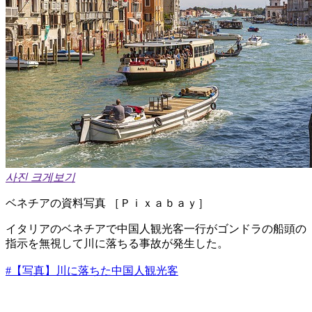
사진 크게보기
ベネチアの資料写真 ［Ｐｉｘａｂａｙ］
イタリアのベネチアで中国人観光客一行がゴンドラの船頭の
指示を無視して川に落ちる事故が発生した。
#【写真】川に落ちた中国人観光客