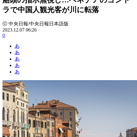
ラで中国人観光客が川に転落
ⓒ 中央日報/中央日報日本語版
2023.12.07 06:26
0
あ
あ
あ
あ
あ