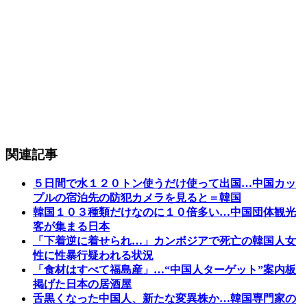
関連記事
５日間で水１２０トン使うだけ使って出国…中国カッ
プルの宿泊先の防犯カメラを見ると＝韓国
韓国１０３種類だけなのに１０倍多い…中国団体観光
客が集まる日本
「下着逆に着せられ…」カンボジアで死亡の韓国人女
性に性暴行疑われる状況
「食材はすべて福島産」…“中国人ターゲット”案内板
掲げた日本の居酒屋
舌黒くなった中国人、新たな変異株か…韓国専門家の