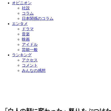
オピニオン
社説
コラム
日本関係のコラム
エンタメ
ドラマ
音楽
映画
アイドル
芸能一般
ランキング
アクセス
コメント
みんなの感想
「白人の顔に変わった」怒りをぶつけ