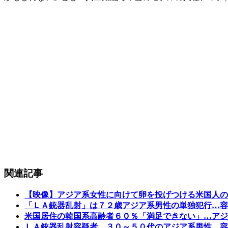
関連記事
【映像】アジア系女性に向けて卵を投げつける米国人の
「ＬＡ銃器乱射」は７２歳アジア系男性の単独犯行…容
米国居住の韓国系高齢者６０％「満足できない」…アジ
ＬＡ銃器乱射容疑者、３０～５０代のアジア系男性…容