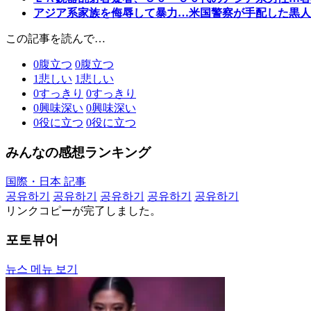
アジア系家族を侮辱して暴力…米国警察が手配した黒人
この記事を読んで…
0
腹立つ
0
腹立つ
1
悲しい
1
悲しい
0
すっきり
0
すっきり
0
興味深い
0
興味深い
0
役に立つ
0
役に立つ
みんなの感想ランキング
国際・日本 記事
공유하기
공유하기
공유하기
공유하기
공유하기
リンクコピーが完了しました。
포토뷰어
뉴스 메뉴 보기