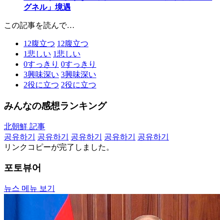
グネル」境遇
この記事を読んで…
12
腹立つ
12
腹立つ
1
悲しい
1
悲しい
0
すっきり
0
すっきり
3
興味深い
3
興味深い
2
役に立つ
2
役に立つ
みんなの感想ランキング
北朝鮮 記事
공유하기
공유하기
공유하기
공유하기
공유하기
リンクコピーが完了しました。
포토뷰어
뉴스 메뉴 보기