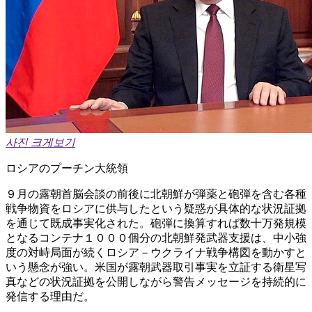
사진 크게보기
ロシアのプーチン大統領
９月の露朝首脳会談の前後に北朝鮮が弾薬と砲弾を含む各種
戦争物資をロシアに供与したという疑惑が具体的な状況証拠
を通じて既成事実化された。砲弾に換算すれば数十万発規模
となるコンテナ１０００個分の北朝鮮発武器支援は、中小強
度の対峙局面が続くロシア－ウクライナ戦争構図を動かすと
いう懸念が強い。米国が露朝武器取引事実を立証する衛星写
真などの状況証拠を公開しながら警告メッセージを持続的に
発信する理由だ。