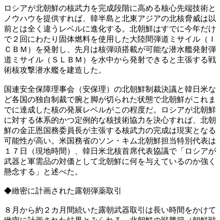
ロシアが北朝鮮の核武力を完成段階に高める核心先端技術と
ノウハウを提供すれば、韓半島と北東アジアの北核脅威は以
前とは全く違うレベルに進化する。北朝鮮はすでに今年だけ
で２回にわたり固体燃料を使用した大陸間弾道ミサイル（Ｉ
ＣＢＭ）を発射し、先月は核弾頭搭載が可能な潜水艦発射弾
道ミサイル（ＳＬＢＭ）を水中から発射できると主張する戦
術核攻撃潜水艦を建造した。
国連安全保障理事会（安保理）の北朝鮮制裁決議と韓日米な
ど各国の独自制裁で腕と脚が切られた状態で北朝鮮がこれま
でに達成した核の発展レベルがこの程度だ。ロシアが北朝鮮
に対する体系的かつ定例的な核技術協力を決心すれば、北朝
鮮の金正恩国務委員長が主張する核武力の完成は現実となる
可能性が高い。米国務省のソン・キム北朝鮮担当特別代表は
１７日（現地時間）、韓日米北核首席代表協議で「ロシアが
武器と軍需品の対価として北朝鮮に何を与えているのか強く
懸念する」と述べた。
◆緻密に計画された露朝弾薬取引
８月から約２カ月間続いた露朝武器取引は長い時間をかけて