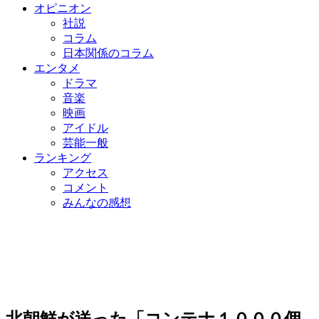
オピニオン
社説
コラム
日本関係のコラム
エンタメ
ドラマ
音楽
映画
アイドル
芸能一般
ランキング
アクセス
コメント
みんなの感想
北朝鮮が送った「コンテナ１０００個