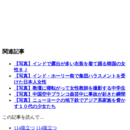
関連記事
【写真】インドで露出が多い衣装を着て踊る韓国の女
性ＢＪ
【写真】インド・ホーリー祭で集団ハラスメントを受
けた日本人女性
【写真】教壇に寝転がって女性教師を撮影する中学生
【写真】中国空中ブランコ曲芸中に事故が起きた瞬間
【写真】ニューヨークの地下鉄でアジア系家族を脅か
す１０代の少女たち
この記事を読んで…
114
腹立つ
114
腹立つ