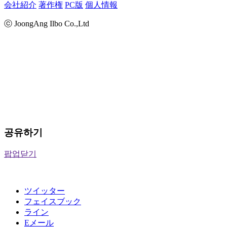
会社紹介
著作権
PC版
個人情報
ⓒ JoongAng Ilbo Co.,Ltd
공유하기
팝업닫기
ツイッター
フェイスブック
ライン
Eメール