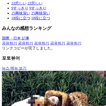
22
悲しい
22
悲しい
9
すっきり
9
すっきり
25
興味深い
25
興味深い
18
役に立つ
18
役に立つ
みんなの感想ランキング
国際・日本 記事
공유하기
공유하기
공유하기
공유하기
공유하기
リンクコピーが完了しました。
포토뷰어
뉴스 메뉴 보기