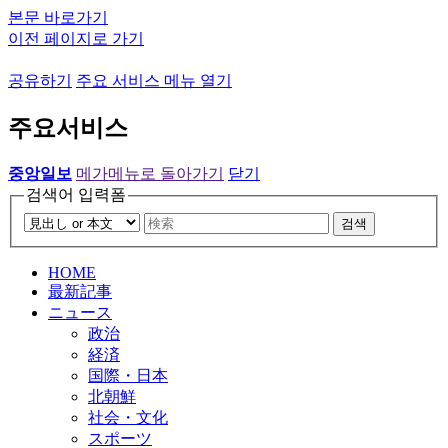
본문 바로가기
이전 페이지로 가기
공유하기
주요 서비스 메뉴 열기
주요서비스
중앙일보
메가메뉴로 돌아가기
닫기
검색어 입력폼
검색
HOME
最新記事
ニュース
政治
経済
国際・日本
北朝鮮
社会・文化
スポーツ