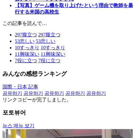
【写真】ゲーム機を取り上げたという理由で教師を暴
行する米国の高校生
この記事を読んで…
297
腹立つ
297
腹立つ
53
悲しい
53
悲しい
10
すっきり
10
すっきり
11
興味深い
11
興味深い
7
役に立つ
7
役に立つ
みんなの感想ランキング
国際・日本 記事
공유하기
공유하기
공유하기
공유하기
공유하기
リンクコピーが完了しました。
포토뷰어
뉴스 메뉴 보기