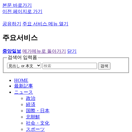
본문 바로가기
이전 페이지로 가기
공유하기
주요 서비스 메뉴 열기
주요서비스
중앙일보
메가메뉴로 돌아가기
닫기
검색어 입력폼
검색
HOME
最新記事
ニュース
政治
経済
国際・日本
北朝鮮
社会・文化
スポーツ