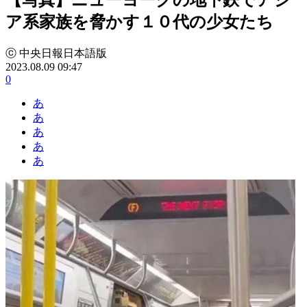
ア系家族を脅かす１０代の少女たち
ⓒ 中央日報日本語版
2023.08.09 09:47
0
あ
あ
あ
あ
あ