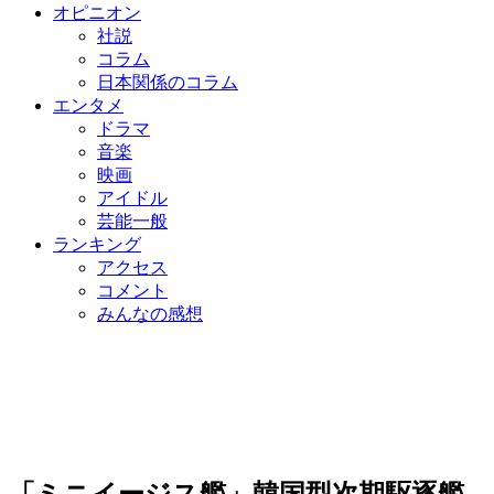
オピニオン
社説
コラム
日本関係のコラム
エンタメ
ドラマ
音楽
映画
アイドル
芸能一般
ランキング
アクセス
コメント
みんなの感想
「ミニイージス艦」韓国型次期駆逐艦