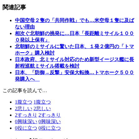
関連記事
中国空母２隻の「共同作戦」でも…米空母１隻に及ば
ない理由
相次ぐ北朝鮮の挑発に…日本「長距離ミサイル１００
０発以上保有」
北朝鮮のミサイルに驚いた日本、１発２億円の「トマ
ホーク」購入検討
日本政府、北ミサイル対応のため新型イージス艦に長
射程巡航ミサイル搭載を検討
日本、「防御→反撃」安保大転換…トマホーク５００
発購入へ
この記事を読んで…
1
腹立つ
1
腹立つ
2
悲しい
2
悲しい
2
すっきり
2
すっきり
0
興味深い
0
興味深い
0
役に立つ
0
役に立つ