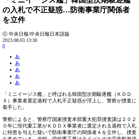
の入札で不正疑惑…防衛事業庁関係者
を立件
ⓒ 中央日報/中央日報日本語版
2023.08.03 13:30
0
あ
あ
あ
あ
あ
「ミニイージス艦」と呼ばれる韓国型次期駆逐艦（ＫＤＤ
Ｘ）事業者選定過程で入札不正疑惑が浮上し、警察が捜査に
着手した。
警察によると、警察庁国家捜査本部重大犯罪捜査課は２０２
０年に現代重工業がＫＤＤＸ事業者に選定される過程で入札
に特恵を与えた疑いで防衛事業庁の関係者Ａを立件し、捜査
を進めている。当時、現代重工業はライバルの大宇造船海洋