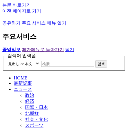
본문 바로가기
이전 페이지로 가기
공유하기
주요 서비스 메뉴 열기
주요서비스
중앙일보
메가메뉴로 돌아가기
닫기
검색어 입력폼
검색
HOME
最新記事
ニュース
政治
経済
国際・日本
北朝鮮
社会・文化
スポーツ