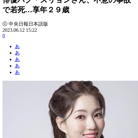
で若死…享年２９歳
ⓒ 中央日報日本語版
2023.06.12 15:22
0
あ
あ
あ
あ
あ