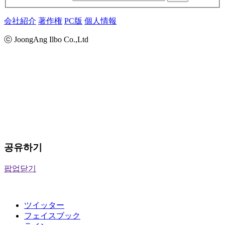
会社紹介
著作権
PC版
個人情報
ⓒ JoongAng Ilbo Co.,Ltd
공유하기
팝업닫기
ツイッター
フェイスブック