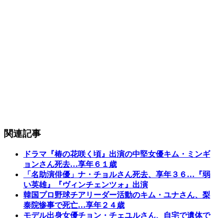
関連記事
ドラマ『椿の花咲く頃』出演の中堅女優キム・ミンギ
ョンさん死去…享年６１歳
「名助演俳優」ナ・チョルさん死去、享年３６…『弱
い英雄』『ヴィンチェンツォ』出演
韓国プロ野球チアリーダー活動のキム・ユナさん、梨
泰院惨事で死亡…享年２４歳
モデル出身女優チョン・チェユルさん、自宅で遺体で