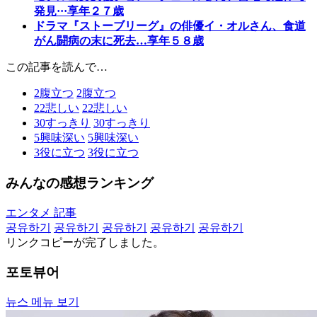
発見···享年２７歳
ドラマ『ストーブリーグ』の俳優イ・オルさん、食道
がん闘病の末に死去…享年５８歳
この記事を読んで…
2
腹立つ
2
腹立つ
22
悲しい
22
悲しい
30
すっきり
30
すっきり
5
興味深い
5
興味深い
3
役に立つ
3
役に立つ
みんなの感想ランキング
エンタメ 記事
공유하기
공유하기
공유하기
공유하기
공유하기
リンクコピーが完了しました。
포토뷰어
뉴스 메뉴 보기