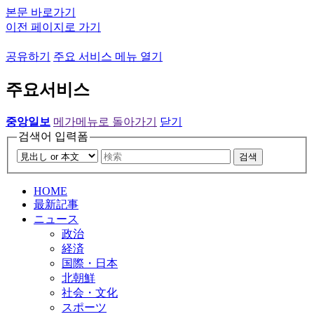
본문 바로가기
이전 페이지로 가기
공유하기
주요 서비스 메뉴 열기
주요서비스
중앙일보
메가메뉴로 돌아가기
닫기
검색어 입력폼
검색
HOME
最新記事
ニュース
政治
経済
国際・日本
北朝鮮
社会・文化
スポーツ