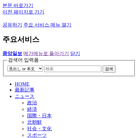
본문 바로가기
이전 페이지로 가기
공유하기
주요 서비스 메뉴 열기
주요서비스
중앙일보
메가메뉴로 돌아가기
닫기
검색어 입력폼
검색
HOME
最新記事
ニュース
政治
経済
国際・日本
北朝鮮
社会・文化
スポーツ