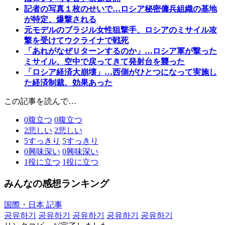
記者の写真１枚のせいで…ロシア秘密傭兵組織の基地
が特定、爆撃される
元モデルのブラジル女性狙撃手、ロシアのミサイル攻
撃を受けてウクライナで戦死
「あれがなぜＵターンするのか」…ロシア軍が撃った
ミサイル、空中で戻ってきて発射台を襲った
「ロシア経済大崩壊」…西側がひとつになって実施し
た経済制裁、効果あった
この記事を読んで…
0
腹立つ
0
腹立つ
2
悲しい
2
悲しい
5
すっきり
5
すっきり
0
興味深い
0
興味深い
1
役に立つ
1
役に立つ
みんなの感想ランキング
国際・日本 記事
공유하기
공유하기
공유하기
공유하기
공유하기