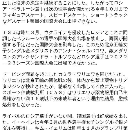
止した従来の決定を継続することにした。したがってロシ
ア・ベラルーシ選手は次の理事会が開かれる今年１０月まで
フィギュアスケート、スピードスケート、ショートトラック
などスケート種目の国際大会に出場できない。
ＩＳＵは昨年３月、ウクライナを侵攻したロシアとこれに同
調したベラルーシの選手の国際大会出場を禁止し、両国が開
催する予定だった国際大会を剥奪した。このため北京五輪女
子シングル金メダリストのアンナ・シェルバコワ、銀メダリ
ストのアレクサンドラ・トルソワなどロシア選手は２０２２
－２３シーズン国際大会に出場できなかった。
ドーピング問題を起こしたカミラ・ワリエワも同じだった。
ワリエワは北京五輪の団体戦の後、体内から禁止薬物トリメ
タジジンが検出されたが、懲戒なく出場して４位に入った。
スポーツ仲裁裁判所（ＣＡＳ）はワリエワが薬物服用自己主
導権がない満１６歳以下の未成年者という理由で結局、懲戒
処分をしなかった。
ライバルのロシア選手がいない間、韓国選手は好成績を出し
た。イ・ヘインは今年３月の世界選手権女子シングルで銀メ
ダルを獲得し、キム・イェリムは昨年１１月のグランプリ第