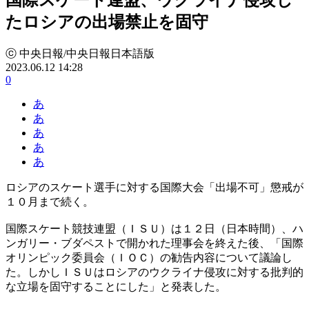
たロシアの出場禁止を固守
ⓒ 中央日報/中央日報日本語版
2023.06.12 14:28
0
あ
あ
あ
あ
あ
ロシアのスケート選手に対する国際大会「出場不可」懲戒が
１０月まで続く。
国際スケート競技連盟（ＩＳＵ）は１２日（日本時間）、ハ
ンガリー・ブダペストで開かれた理事会を終えた後、「国際
オリンピック委員会（ＩＯＣ）の勧告内容について議論し
た。しかしＩＳＵはロシアのウクライナ侵攻に対する批判的
な立場を固守することにした」と発表した。