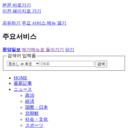
본문 바로가기
이전 페이지로 가기
공유하기
주요 서비스 메뉴 열기
주요서비스
중앙일보
메가메뉴로 돌아가기
닫기
검색어 입력폼
검색
HOME
最新記事
ニュース
政治
経済
国際・日本
北朝鮮
社会・文化
スポーツ