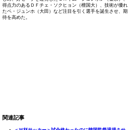
得点力のあるＤＦチェ・ソクヒョン（檀国大）、技術が優れ
たペ・ジュンホ（大田）など注目を引く選手を誕生させ、期
待を高めた。
関連記事
＜Ｗ杯サッカー＞試合終わったのに韓国監督退場させ