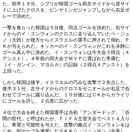
た。前半１９分、シブリが韓国ゴール前左サイドから逆サイ
ドに上げたクロスを、ビンヤミンがジャンプしながら右足ボ
レーで決めた。
一撃を食らった韓国は５分後、同点ゴールを決めた。右サイ
ドからのイ・スンウォンのクロスに走り込んでいたペ・ジュ
ノ（大田）が後方からイスラエルの選手に押されて倒れ、Ｐ
Ｋが与えられた。キッカーのイ・スンウォンがこれを冷静に
ゴール真ん中に決めた。イ・スンウォンは今大会３得点（４
アシスト）。４年前の同大会でＭＶＰに選ばれた李康仁
（イ・ガンイン、マヨルカ）の記録（２得点４アシスト）を
上回った。
しかし韓国は後半、イスラエルの巧みな攻撃で２失点した。
後半３１分、左サイドからのクロスをセニオールが右足で合
わせてゴールに蹴り込んだ。１０分後にはＣＫからカライリ
にゴールを許し、２点差に広がった。
４位で大会を終えた韓国選手は当初「アンダードッグ」「谷
間の世代」と呼ばれたが、ＦＩＦＡ主管大会でベスト４入り
し、希望と可能性を与えた。攻撃の拠点イ・スンウォンをは
じめ、好セーブを連発したＧＫキム・ジュンホン（金泉）、