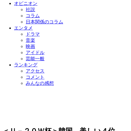
オピニオン
社説
コラム
日本関係のコラム
エンタメ
ドラマ
音楽
映画
アイドル
芸能一般
ランキング
アクセス
コメント
みんなの感想
＜Ｕ－２０Ｗ杯＞韓国、美しい４位…