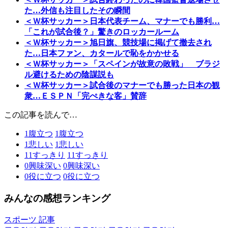
た…外信も注目したその瞬間
＜Ｗ杯サッカー＞日本代表チーム、マナーでも勝利…
「これが試合後？」驚きのロッカールーム
＜Ｗ杯サッカー＞旭日旗、競技場に掲げて撤去され
た…日本ファン、カタールで恥をかかせる
＜Ｗ杯サッカー＞「スペインが故意の敗戦」 ブラジ
ル避けるための陰謀説も
＜Ｗ杯サッカー＞試合後のマナーでも勝った日本の観
衆…ＥＳＰＮ「完ぺきな客」賛辞
この記事を読んで…
1
腹立つ
1
腹立つ
1
悲しい
1
悲しい
11
すっきり
11
すっきり
0
興味深い
0
興味深い
0
役に立つ
0
役に立つ
みんなの感想ランキング
スポーツ 記事