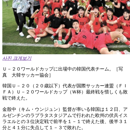
사진 크게보기
Ｕ－２０ワールドカップに出場中の韓国代表チーム。［写
真 大韓サッカー協会］
韓国Ｕ－２０（２０歳以下）代表が国際サッカー連盟（ＦＩ
ＦＡ）Ｕ－２０ワールドカップ（Ｗ杯）最終戦を惜しくも敗
戦で終えた。
金殷中（キム・ウンジュン）監督が率いる韓国は１２日、ア
ルゼンチンのラプラタスタジアムで行われた欧州の伏兵イス
ラエルとの３位決定戦で前半を１－１で終えた後、後半３１
分と４１分に失点して１－３で敗れた。