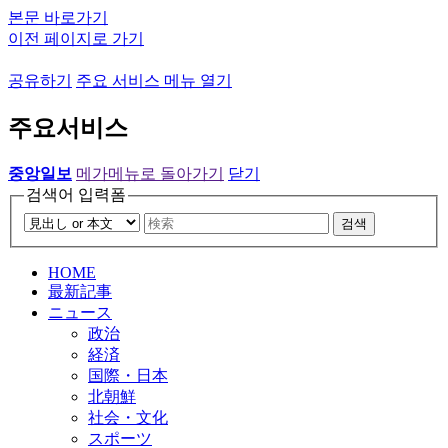
본문 바로가기
이전 페이지로 가기
공유하기
주요 서비스 메뉴 열기
주요서비스
중앙일보
메가메뉴로 돌아가기
닫기
검색어 입력폼
검색
HOME
最新記事
ニュース
政治
経済
国際・日本
北朝鮮
社会・文化
スポーツ