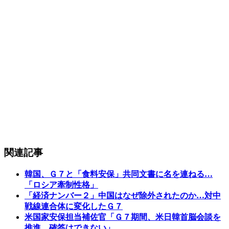
関連記事
韓国、Ｇ７と「食料安保」共同文書に名を連ねる…
「ロシア牽制性格」
「経済ナンバー２」中国はなぜ除外されたのか…対中
戦線連合体に変化したＧ７
米国家安保担当補佐官「Ｇ７期間、米日韓首脳会談を
推進…確答はできない」