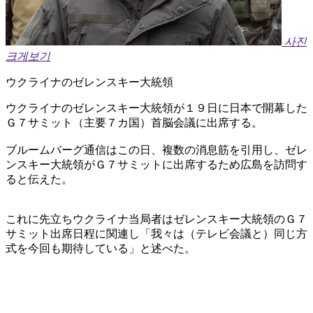
사진
크게보기
ウクライナのゼレンスキー大統領
ウクライナのゼレンスキー大統領が１９日に日本で開幕した
Ｇ７サミット（主要７カ国）首脳会議に出席する。
ブルームバーグ通信はこの日、複数の消息筋を引用し、ゼレ
ンスキー大統領がＧ７サミットに出席するため広島を訪問す
ると伝えた。
これに先立ちウクライナ当局者はゼレンスキー大統領のＧ７
サミット出席日程に関連し「我々は（テレビ会議と）同じ方
式を今回も期待している」と述べた。