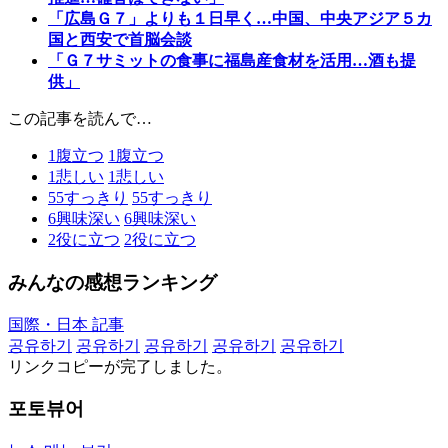
「広島Ｇ７」よりも１日早く…中国、中央アジア５カ
国と西安で首脳会談
「Ｇ７サミットの食事に福島産食材を活用…酒も提
供」
この記事を読んで…
1
腹立つ
1
腹立つ
1
悲しい
1
悲しい
55
すっきり
55
すっきり
6
興味深い
6
興味深い
2
役に立つ
2
役に立つ
みんなの感想ランキング
国際・日本 記事
공유하기
공유하기
공유하기
공유하기
공유하기
リンクコピーが完了しました。
포토뷰어