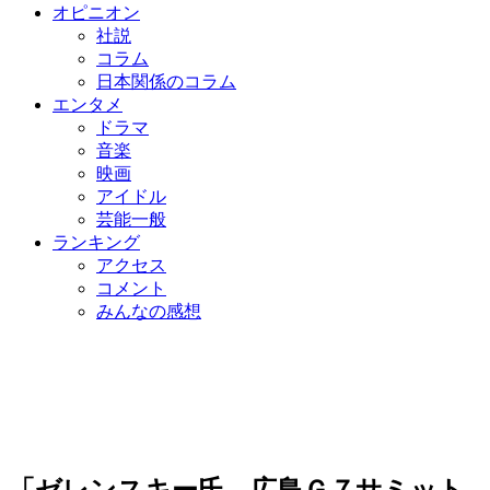
オピニオン
社説
コラム
日本関係のコラム
エンタメ
ドラマ
音楽
映画
アイドル
芸能一般
ランキング
アクセス
コメント
みんなの感想
「ゼレンスキー氏、広島Ｇ７サミット