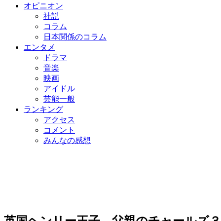
オピニオン
社説
コラム
日本関係のコラム
エンタメ
ドラマ
音楽
映画
アイドル
芸能一般
ランキング
アクセス
コメント
みんなの感想
英国ヘンリー王子、父親のチャールズ３世