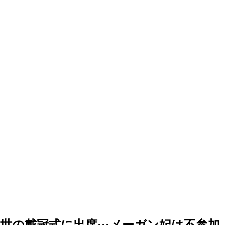
の戴冠式に出席···メーガン妃は不参加