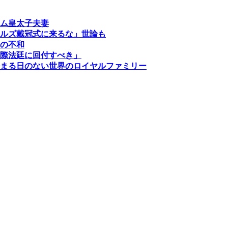
ム皇太子夫妻
ルズ戴冠式に来るな」世論も
の不和
際法廷に回付すべき」
まる日のない世界のロイヤルファミリー