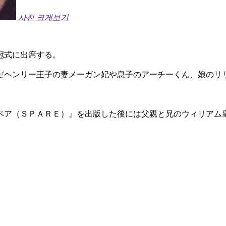
사진 크게보기
冠式に出席する。
だヘンリー王子の妻メーガン妃や息子のアーチーくん、娘のリ
ペア（ＳＰＡＲＥ）』を出版した後には父親と兄のウィリアム