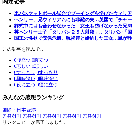
関連記事
米バスケットボール試合でブーイングを浴びたウィリア
ヘンリー、兄ウィリアムにも非難の矢…英国で「チャー
葬式中に目も合わせなかった…女王も防げなかった兄弟
英ヘンリー王子「タリバン２５人射殺」…タリバン「国
国王の性欲で安保危機、呪術師と婚約した王女…風が静
この記事を読んで…
0
腹立つ
0
腹立つ
0
悲しい
0
悲しい
0
すっきり
0
すっきり
0
興味深い
0
興味深い
0
役に立つ
0
役に立つ
みんなの感想ランキング
国際・日本 記事
공유하기
공유하기
공유하기
공유하기
공유하기
リンクコピーが完了しました。