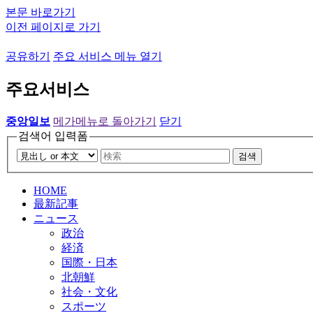
본문 바로가기
이전 페이지로 가기
공유하기
주요 서비스 메뉴 열기
주요서비스
중앙일보
메가메뉴로 돌아가기
닫기
검색어 입력폼
검색
HOME
最新記事
ニュース
政治
経済
国際・日本
北朝鮮
社会・文化
スポーツ