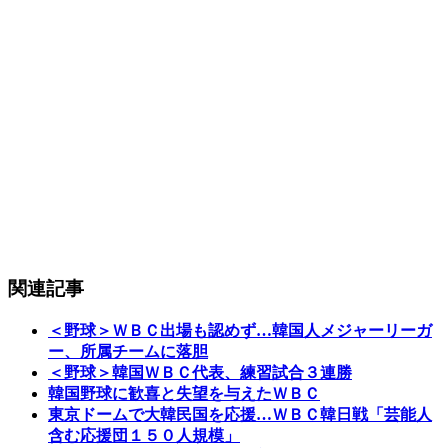
関連記事
＜野球＞ＷＢＣ出場も認めず…韓国人メジャーリーガ
ー、所属チームに落胆
＜野球＞韓国ＷＢＣ代表、練習試合３連勝
韓国野球に歓喜と失望を与えたＷＢＣ
東京ドームで大韓民国を応援…ＷＢＣ韓日戦「芸能人
含む応援団１５０人規模」