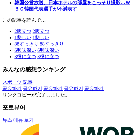
韓国公営放送、日本ホテルの部屋をこっそり撮影…Ｗ
ＢＣ韓国代表選手が不満表す
この記事を読んで…
2
腹立つ
2
腹立つ
1
悲しい
1
悲しい
88
すっきり
88
すっきり
6
興味深い
6
興味深い
3
役に立つ
3
役に立つ
みんなの感想ランキング
スポーツ 記事
공유하기
공유하기
공유하기
공유하기
공유하기
リンクコピーが完了しました。
포토뷰어
뉴스 메뉴 보기