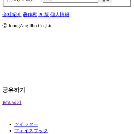
会社紹介
著作権
PC版
個人情報
ⓒ JoongAng Ilbo Co.,Ltd
공유하기
팝업닫기
ツイッター
フェイスブック