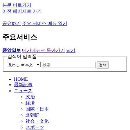
본문 바로가기
이전 페이지로 가기
공유하기
주요 서비스 메뉴 열기
주요서비스
중앙일보
메가메뉴로 돌아가기
닫기
검색어 입력폼
검색
HOME
最新記事
ニュース
政治
経済
国際・日本
北朝鮮
社会・文化
スポーツ