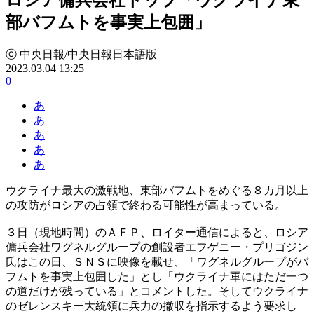
部バフムトを事実上包囲」
ⓒ 中央日報/中央日報日本語版
2023.03.04 13:25
0
あ
あ
あ
あ
あ
ウクライナ最大の激戦地、東部バフムトをめぐる８カ月以上
の攻防がロシアの占領で終わる可能性が高まっている。
３日（現地時間）のＡＦＰ、ロイター通信によると、ロシア
傭兵会社ワグネルグループの創設者エフゲニー・プリゴジン
氏はこの日、ＳＮＳに映像を載せ、「ワグネルグループがバ
フムトを事実上包囲した」とし「ウクライナ軍にはただ一つ
の道だけが残っている」とコメントした。そしてウクライナ
のゼレンスキー大統領に兵力の撤収を指示するよう要求し