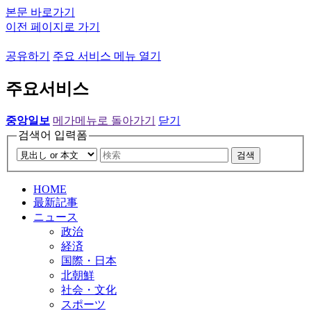
본문 바로가기
이전 페이지로 가기
공유하기
주요 서비스 메뉴 열기
주요서비스
중앙일보
메가메뉴로 돌아가기
닫기
검색어 입력폼
검색
HOME
最新記事
ニュース
政治
経済
国際・日本
北朝鮮
社会・文化
スポーツ