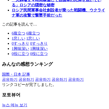
る」ロシアの隠密な秘密
ロシア民間軍事会社創設者が乗った戦闘機、ウクライ
ナ軍の攻撃で撃墜手前だった
この記事を読んで…
6
腹立つ
6
腹立つ
1
悲しい
1
悲しい
0
すっきり
0
すっきり
1
興味深い
1
興味深い
0
役に立つ
0
役に立つ
みんなの感想ランキング
国際・日本 記事
공유하기
공유하기
공유하기
공유하기
공유하기
リンクコピーが完了しました。
포토뷰어
뉴스 메뉴 보기