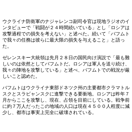
ウクライナ防衛軍のナジャレンコ副司令官は現地ラジオのイ
ンタビューで「戦闘が２４時間続いている」とし「ロシアは
攻撃過程での損失を考えない」と述べた。続いて「バフムト
で我々の任務は彼らに最大限の損失を与えること」と語っ
た。
ゼレンスキー大統領は先月２８日の国民向け演説で「最も難
しいのは依然としてバフムトだ。ロシアは軍人を送り続け、
我々の陣地を攻撃している」と述べ、バフムトでの戦況が厳
しいこと認めた。
バフムトはウクライナ東部ドネツク州の主要都市クラマトル
スクとスラビャンスクに進撃できる要衝地。ロシアは昨年７
月からここを攻撃し、現在、占領を目前にしている。戦争前
に約７万人だったこの地域の人口は現在４５００人程度に減
少し、都市は事実上完全に破壊されている。