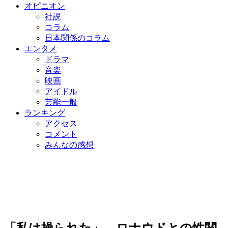
オピニオン
社説
コラム
日本関係のコラム
エンタメ
ドラマ
音楽
映画
アイドル
芸能一般
ランキング
アクセス
コメント
みんなの感想
「私は操られた」…ロナウドとの性関