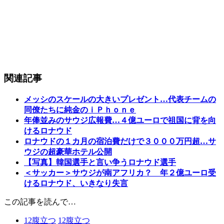
関連記事
メッシのスケールの大きいプレゼント…代表チームの
同僚たちに純金のｉＰｈｏｎｅ
年俸並みのサウジ広報費…４億ユーロで祖国に背を向
けるロナウド
ロナウドの１カ月の宿泊費だけで３０００万円超…サ
ウジの超豪華ホテル公開
【写真】韓国選手と言い争うロナウド選手
＜サッカー＞サウジが南アフリカ？ 年２億ユーロ受
けるロナウド、いきなり失言
この記事を読んで…
12
腹立つ
12
腹立つ