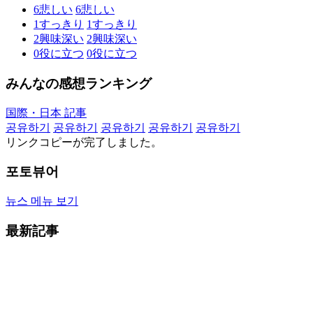
6
悲しい
6
悲しい
1
すっきり
1
すっきり
2
興味深い
2
興味深い
0
役に立つ
0
役に立つ
みんなの感想ランキング
国際・日本 記事
공유하기
공유하기
공유하기
공유하기
공유하기
リンクコピーが完了しました。
포토뷰어
뉴스 메뉴 보기
最新記事