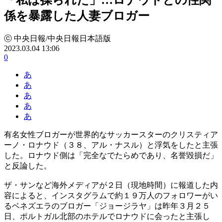
係を暴露した人妻ブロガー
ⓒ 中央日報/中央日報日本語版
2023.03.04 13:06
0
あ
あ
あ
あ
あ
有名女性ブロガーが世界的なサッカースターのクリスティア
ーノ・ロナウド（３８、アル・ナスル）と浮気をしたと主張
した。ロナウド側は「完全なでたらめであり、名誉毀損だ」
と反論した。
ザ・サンなど海外メディアが２日（現地時間）に報道した内
容によると、インスタグラムで約１９万人のフォロワーがい
るベネズエラのブロガー「ジョージラヤ」は昨年３月２５
日、ポルトガル北部のホテルでロナウドに会ったと主張し