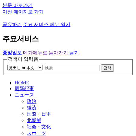
본문 바로가기
이전 페이지로 가기
공유하기
주요 서비스 메뉴 열기
주요서비스
중앙일보
메가메뉴로 돌아가기
닫기
검색어 입력폼
검색
HOME
最新記事
ニュース
政治
経済
国際・日本
北朝鮮
社会・文化
スポーツ