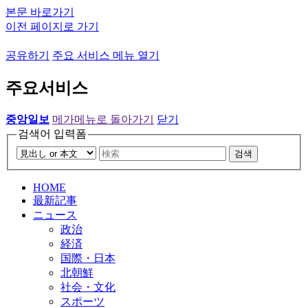
본문 바로가기
이전 페이지로 가기
공유하기
주요 서비스 메뉴 열기
주요서비스
중앙일보
메가메뉴로 돌아가기
닫기
검색어 입력폼
검색
HOME
最新記事
ニュース
政治
経済
国際・日本
北朝鮮
社会・文化
スポーツ