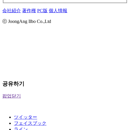
会社紹介
著作権
PC版
個人情報
ⓒ JoongAng Ilbo Co.,Ltd
공유하기
팝업닫기
ツイッター
フェイスブック
ライン