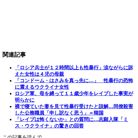
関連記事
「ロシア兵士が１２時間以上も性暴行」涙ながらに訴
えた女性は４児の母親
「コンドーム・はさみを真っ先に…」 性暴行の恐怖
に震えるウクライナ女性
ロシア軍、母を縛って１１歳少年をレイプした事実が
明らかに
裸で寝ていた妻を見て性暴行受けたと誤解…同僚殺害
した公務職員「申し訳なく思う」＝韓国
「レイプは怖くないか」との質問に…志願入隊「ミ
ス・ウクライナ」の驚きの回答
この記事を読んで…