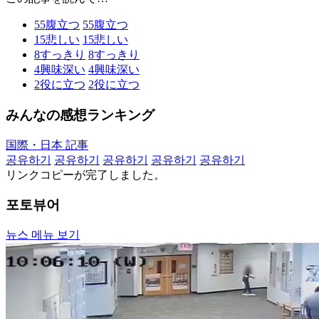
55
腹立つ
55
腹立つ
15
悲しい
15
悲しい
8
すっきり
8
すっきり
4
興味深い
4
興味深い
2
役に立つ
2
役に立つ
みんなの感想ランキング
国際・日本 記事
공유하기
공유하기
공유하기
공유하기
공유하기
リンクコピーが完了しました。
포토뷰어
뉴스 메뉴 보기