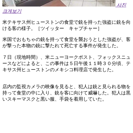
사진
크게보기
米テキサス州ヒューストンの食堂で銃を持った強盗に銃を向
ける客の様子。［ツイッター キャプチャー］
米国でおもちゃの銃を持って食堂を襲おうとした強盗が、客
が撃った本物の銃に撃たれて死亡する事件が発生した。
７日（現地時間）、米ニューヨークポスト、フォックスニュ
ースなどによると、この事件は５日午後１１時３０分頃、テ
キサス州ヒューストンのメキシコ料理店で発生した。
店内の監視カメラの映像を見ると、犯人は銃と見られる物を
持って食堂の中に入り、銃を客に向けて威嚇した。犯人は黒
いスキーマスクと黒い服、手袋を着用していた。