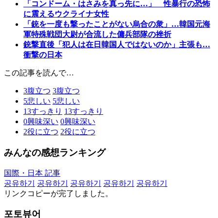
「コンドーム・はさみを真っ先に…」 性暴行の恐怖
に震えるウクライナ女性
「銃を一度も撃ったことがない烏合の衆」…韓国元海
軍特殊戦団大尉が合流した傭兵部隊の挫折
銃撃直後「犯人は在日韓国人ではないのか」主張も…
衝撃の日本
この記事を読んで…
3
腹立つ
3
腹立つ
5
悲しい
5
悲しい
13
すっきり
13
すっきり
0
興味深い
0
興味深い
2
役に立つ
2
役に立つ
みんなの感想ランキング
国際・日本 記事
공유하기
공유하기
공유하기
공유하기
공유하기
リンクコピーが完了しました。
포토뷰어