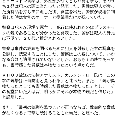
ヒューストン警察は、男性が少なくとも９発を撃ち、そのう
ち１発は犯人の頭に当たったと発表した。男性は犯人が奪っ
た所持品を持ち主に返した後、食堂を出た。警察が現場に到
着した時は食堂のオーナーと従業員だけが残っていた。
警察は犯人が現場で死亡し、犯行に使われたのはプラスチッ
クの銃であることが分かったと発表した。警察は犯人の身元
は不明で、２０代と推定されるとした。
警察は事件の経緯を調べるために犯人を射殺した客の写真を
公開し、捜査することにした。警察はこの客について、いか
なる容疑も適用されていないとした。おもちゃの銃であって
も、当時感じた脅威は本物だったという点からだ。
ＫＨＯＵ放送の法律アナリスト、カルメン・ロー氏は「この
客の銃撃は正当防衛と見られる」と述べた。また、「銃が偽
物だったとしても当時感じた脅威は本物だった」とし、「そ
の食堂にいた人は皆、明らかにそれが本物の銃だと信じた」
と説明した。
また、「最初の銃弾を撃つことが正当ならば、致命的な脅威
がなくなるまで撃ち続けることも正当だ」と述べた。