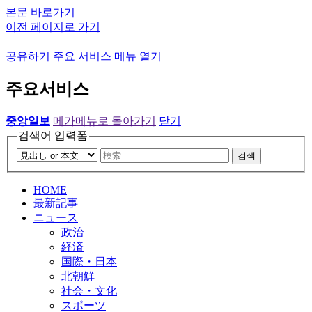
본문 바로가기
이전 페이지로 가기
공유하기
주요 서비스 메뉴 열기
주요서비스
중앙일보
메가메뉴로 돌아가기
닫기
검색어 입력폼
검색
HOME
最新記事
ニュース
政治
経済
国際・日本
北朝鮮
社会・文化
スポーツ