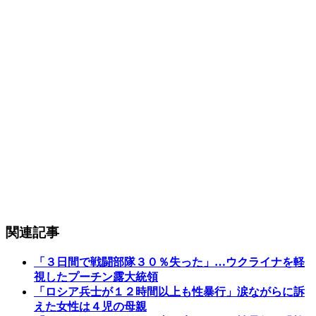
関連記事
「３日間で戦闘部隊３０％失った」…ウクライナを軽
視したプーチン露大統領
「ロシア兵士が１２時間以上も性暴行」涙ながらに訴
えた女性は４児の母親