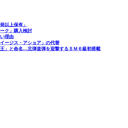
発以上保有」
ーク」購入検討
い理由
イージス・アショア」の代替
王」と命名…北弾道弾を迎撃するＳＭ６級初搭載