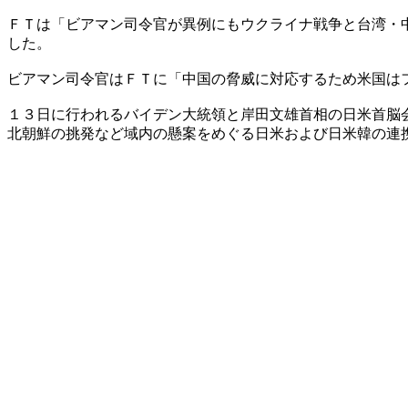
ＦＴは「ビアマン司令官が異例にもウクライナ戦争と台湾・
した。
ビアマン司令官はＦＴに「中国の脅威に対応するため米国は
１３日に行われるバイデン大統領と岸田文雄首相の日米首脳
北朝鮮の挑発など域内の懸案をめぐる日米および日米韓の連