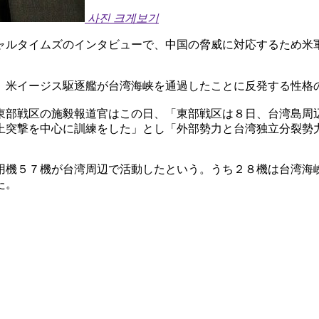
사진 크게보기
ャルタイムズのインタビューで、中国の脅威に対応するため米
、米イージス駆逐艦が台湾海峡を通過したことに反発する性格
東部戦区の施毅報道官はこの日、「東部戦区は８日、台湾島周
上突撃を中心に訓練をした」とし「外部勢力と台湾独立分裂勢
用機５７機が台湾周辺で活動したという。うち２８機は台湾海
た。