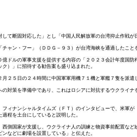
対して断固対応した」とし「中国人民解放軍の台湾抑止作戦が
「チャン・フー」（ＤＤＧ－９３）が台湾海峡を通過したこと
０億ドルの軍事支援を提供する内容の「２０２３会計年度国防
ック）」に招待する勧告案も盛り込まれた。
２月２５日の２４時間に中国軍軍用機７１機と軍艦７隻を派遣
への対策を準備中であり、これはロシアに対抗するウクライナ
、フィナンシャルタイムズ（ＦＴ）のインタビューで、米軍が
た過程を土台にしていると説明した。
、西側国家が支援し、ウクライナ人の訓練と物資事前配置など
ピンなどに劇場を設置している」と伝えた。