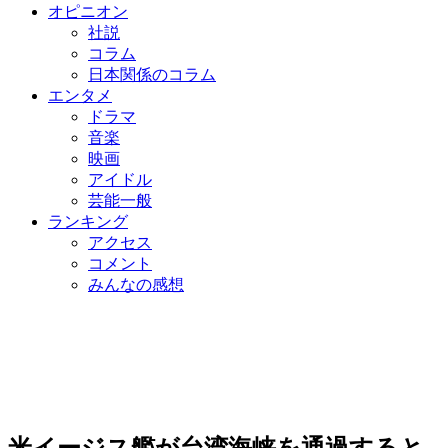
オピニオン
社説
コラム
日本関係のコラム
エンタメ
ドラマ
音楽
映画
アイドル
芸能一般
ランキング
アクセス
コメント
みんなの感想
米イージス艦が台湾海峡を通過すると…