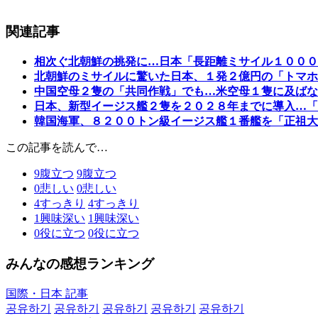
関連記事
相次ぐ北朝鮮の挑発に…日本「長距離ミサイル１０００
北朝鮮のミサイルに驚いた日本、１発２億円の「トマホ
中国空母２隻の「共同作戦」でも…米空母１隻に及ばな
日本、新型イージス艦２隻を２０２８年までに導入…「
韓国海軍、８２００トン級イージス艦１番艦を「正祖大
この記事を読んで…
9
腹立つ
9
腹立つ
0
悲しい
0
悲しい
4
すっきり
4
すっきり
1
興味深い
1
興味深い
0
役に立つ
0
役に立つ
みんなの感想ランキング
国際・日本 記事
공유하기
공유하기
공유하기
공유하기
공유하기