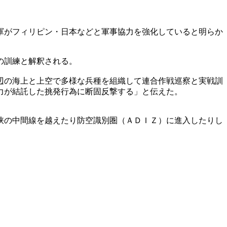
軍がフィリピン・日本などと軍事協力を強化していると明らか
の訓練と解釈される。
辺の海上と上空で多様な兵種を組織して連合作戦巡察と実戦訓
力が結託した挑発行為に断固反撃する」と伝えた。
峡の中間線を越えたり防空識別圏（ＡＤＩＺ）に進入したりし