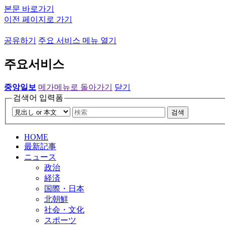
본문 바로가기
이전 페이지로 가기
공유하기
주요 서비스 메뉴 열기
주요서비스
중앙일보
메가메뉴로 돌아가기
닫기
검색어 입력폼
검색
HOME
最新記事
ニュース
政治
経済
国際・日本
北朝鮮
社会・文化
スポーツ