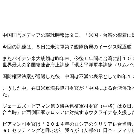
中国国営メディアの環球時報は９日、「米国・台湾の癒着に
今回の訓練は、５日に米海軍第７艦隊所属のイージス駆逐艦
またバイデン米大統領は昨年末、今後５年間に台湾に計１０
世界最大の多国籍連合海上訓練「環太平洋軍事訓練（リムパ
国防権限法案が通過した後、中国は不満の表示として昨年１
こうした中、在日米軍海兵隊司令官が「中国による台湾侵攻
た。
ジェームズ・ビアマン第３海兵遠征軍司令官（中将）は８日
合当時）に西側国家がロシアに対抗するウクライナを支援し
ビアマン司令官は「２０１４年のロシアのクリミア併合当時
ｅ）セッティングと呼ぶが、我々が（友邦の）日本・フィリ