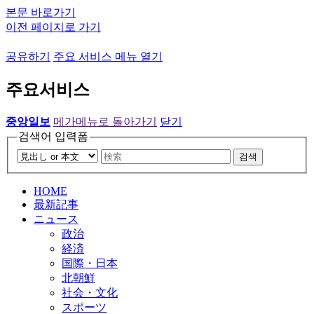
본문 바로가기
이전 페이지로 가기
공유하기
주요 서비스 메뉴 열기
주요서비스
중앙일보
메가메뉴로 돌아가기
닫기
검색어 입력폼
검색
HOME
最新記事
ニュース
政治
経済
国際・日本
北朝鮮
社会・文化
スポーツ