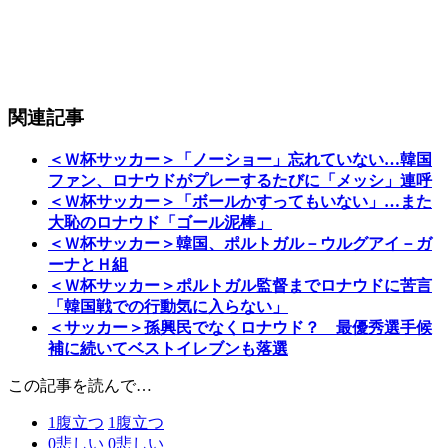
関連記事
＜Ｗ杯サッカー＞「ノーショー」忘れていない…韓国
ファン、ロナウドがプレーするたびに「メッシ」連呼
＜Ｗ杯サッカー＞「ボールかすってもいない」…また
大恥のロナウド「ゴール泥棒」
＜Ｗ杯サッカー＞韓国、ポルトガル－ウルグアイ－ガ
ーナとＨ組
＜Ｗ杯サッカー＞ポルトガル監督までロナウドに苦言
「韓国戦での行動気に入らない」
＜サッカー＞孫興民でなくロナウド？ 最優秀選手候
補に続いてベストイレブンも落選
この記事を読んで…
1
腹立つ
1
腹立つ
0
悲しい
0
悲しい