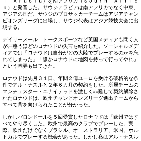
ｉ Ａｒａｂｉａ）を南アフリカ（Ｓｏｕｒｈ Ａｆｒｉｃ
ａ）と発音した。サウジアラビアは南アフリカでなく中東、
アジアの国だ。サウジのプロサッカーチームはアジアチャン
ピオンズリーグに出場し、サウジ代表はアジア競技大会に出
場する。
デイリーメール、トークスポーツなど英国メディアも聞く人
が戸惑うほどのロナウドの失言を紹介した。ソーシャルメデ
ィアでは「ロナウドは自分がどの大陸でプレーするのかを忘
れてしまった」「誰かロナウドに地図を持って行ってやれ」
という嘲弄も出てきた。
ロナウドは先月３１日、年間２億ユーロを受ける破格的な条
件でアル・ナスルと２年６カ月の契約をした。所属チームの
マンチェスター・ユナイテッドを激しく非難して契約解除さ
れたロナウドは、欧州チャンピオンズリーグ進出チームから
すべて背を向けられたことが分かった。
しかしバロンドールを５回受賞したロナウドは「欧州ではす
べてやり尽くした。欧州で最高のクラブでプレーした。実
際、欧州だけでなくブラジル、オーストラリア、米国、ポル
トガルでプレーする機会があった。しかし私はアル・ナスル