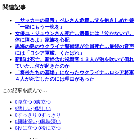
関連記事
「サッカーの皇帝」ペレさん危篤…父を抱きしめた娘
「一緒にもう一晩を」
女優ユ・ジュウンさん死亡…遺書には「泣かないで。
体に障るよ」家族を心配
黒海の島のウクライナ警備隊が全員死亡…最後の音声
には「ロシア軍艦、くたばれ」
新郎は死亡、新婦含む祝賀客１３人が泡を吹いて倒れ
ていた…何が起きたのか
「将校たちの墓場」になったウクライナ…ロシア将軍
４人が死亡したのには理由があった
この記事を読んで…
0
腹立つ
0
腹立つ
9
悲しい
9
悲しい
0
すっきり
0
すっきり
0
興味深い
0
興味深い
0
役に立つ
0
役に立つ