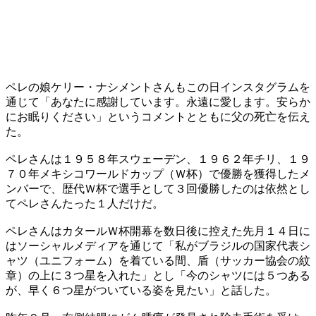
ペレの娘ケリー・ナシメントさんもこの日インスタグラムを
通じて「あなたに感謝しています。永遠に愛します。安らか
にお眠りください」というコメントとともに父の死亡を伝え
た。
ペレさんは１９５８年スウェーデン、１９６２年チリ、１９
７０年メキシコワールドカップ（Ｗ杯）で優勝を獲得したメ
ンバーで、歴代Ｗ杯で選手として３回優勝したのは依然とし
てペレさんたった１人だけだ。
ペレさんはカタールＷ杯開幕を数日後に控えた先月１４日に
はソーシャルメディアを通じて「私がブラジルの国家代表シ
ャツ（ユニフォーム）を着ている間、盾（サッカー協会の紋
章）の上に３つ星を入れた」とし「今のシャツには５つある
が、早く６つ星がついている姿を見たい」と話した。