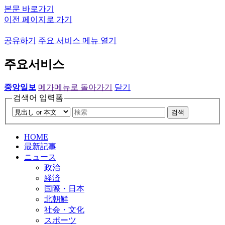
본문 바로가기
이전 페이지로 가기
공유하기
주요 서비스 메뉴 열기
주요서비스
중앙일보
메가메뉴로 돌아가기
닫기
검색어 입력폼
검색
HOME
最新記事
ニュース
政治
経済
国際・日本
北朝鮮
社会・文化
スポーツ