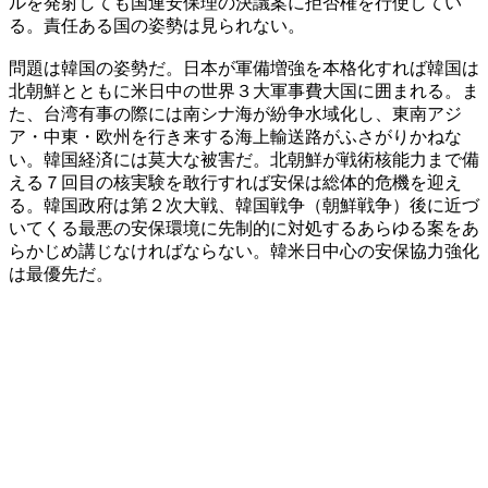
ルを発射しても国連安保理の決議案に拒否権を行使してい
る。責任ある国の姿勢は見られない。
問題は韓国の姿勢だ。日本が軍備増強を本格化すれば韓国は
北朝鮮とともに米日中の世界３大軍事費大国に囲まれる。ま
た、台湾有事の際には南シナ海が紛争水域化し、東南アジ
ア・中東・欧州を行き来する海上輸送路がふさがりかねな
い。韓国経済には莫大な被害だ。北朝鮮が戦術核能力まで備
える７回目の核実験を敢行すれば安保は総体的危機を迎え
る。韓国政府は第２次大戦、韓国戦争（朝鮮戦争）後に近づ
いてくる最悪の安保環境に先制的に対処するあらゆる案をあ
らかじめ講じなければならない。韓米日中心の安保協力強化
は最優先だ。