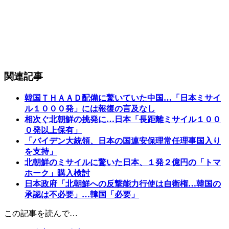
関連記事
韓国ＴＨＡＡＤ配備に驚いていた中国…「日本ミサイ
ル１０００発」には報復の言及なし
相次ぐ北朝鮮の挑発に…日本「長距離ミサイル１００
０発以上保有」
「バイデン大統領、日本の国連安保理常任理事国入り
を支持」
北朝鮮のミサイルに驚いた日本、１発２億円の「トマ
ホーク」購入検討
日本政府「北朝鮮への反撃能力行使は自衛権…韓国の
承認は不必要」…韓国「必要」
この記事を読んで…