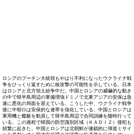
ロシアのプーチン大統領もやはり不利になったウクライナ戦
争をひっくり返すために核攻撃の可能性を示している。日本
はロシアと北方領土紛争中だ。中国とロシアの威嚇的な動き
の中で韓半島周辺の軍備増強ドミノで北東アジアの安保は急
速に悪化の局面を迎えている。こうした中、ウクライナ戦争
後に中朝ロは安保的な連帯を強化している。中国とロシアは
軍用機と艦艇を動員して韓半島周辺で合同訓練を随時行って
いる。この過程で韓国の防空識別区域（ＫＡＤＩＺ）侵犯も
頻繁に起きた。中国とロシアは北朝鮮が連鎖的に弾道ミサイ