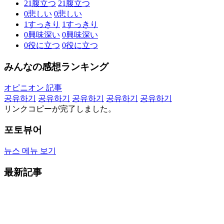
21
腹立つ
21
腹立つ
0
悲しい
0
悲しい
1
すっきり
1
すっきり
0
興味深い
0
興味深い
0
役に立つ
0
役に立つ
みんなの感想ランキング
オピニオン 記事
공유하기
공유하기
공유하기
공유하기
공유하기
リンクコピーが完了しました。
포토뷰어
뉴스 메뉴 보기
最新記事