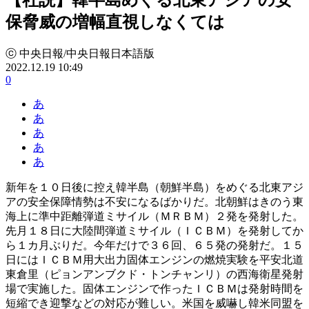
保脅威の増幅直視しなくては
ⓒ 中央日報/中央日報日本語版
2022.12.19 10:49
0
あ
あ
あ
あ
あ
新年を１０日後に控え韓半島（朝鮮半島）をめぐる北東アジ
アの安全保障情勢は不安になるばかりだ。北朝鮮はきのう東
海上に準中距離弾道ミサイル（ＭＲＢＭ）２発を発射した。
先月１８日に大陸間弾道ミサイル（ＩＣＢＭ）を発射してか
ら１カ月ぶりだ。今年だけで３６回、６５発の発射だ。１５
日にはＩＣＢＭ用大出力固体エンジンの燃焼実験を平安北道
東倉里（ピョンアンブクド・トンチャンリ）の西海衛星発射
場で実施した。固体エンジンで作ったＩＣＢＭは発射時間を
短縮でき迎撃などの対応が難しい。米国を威嚇し韓米同盟を