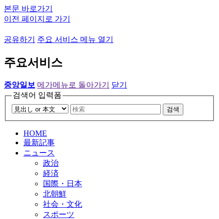
본문 바로가기
이전 페이지로 가기
공유하기
주요 서비스 메뉴 열기
주요서비스
중앙일보
메가메뉴로 돌아가기
닫기
검색어 입력폼
검색
HOME
最新記事
ニュース
政治
経済
国際・日本
北朝鮮
社会・文化
スポーツ