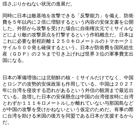
揺さぶりかねない状況の進展だ。
同時に日本は敵基地を攻撃できる「反撃能力」を備え、防衛
費を５年以内に２倍に増額するという内容の安保文書を公開
した。外部から攻撃を受けた場合に自衛権次元でミサイルな
どにより敵の攻撃原点を打撃するという作戦概念だ。日本は
これに必要な射程距離１２５０キロメートルのトマホークミ
サイル５００発も確保するという。日本が防衛費を国民総生
産（ＧＤＰ）の２％まで引き上げれば世界３位の軍事費支出
国になる。
日本の軍備増強には北朝鮮の核・ミサイルだけでなく、中国
とロシアの攻勢的安保政策も作用している。中国は２０２７
年に台湾を侵攻する恐れがあるという外信の観測まで最近出
ている。急増した日本の安保懸念は中国の台湾侵攻時に台湾
とわずか１１１キロメートルしか離れていない与那国島など
が中国の攻撃を受けかねないという仮定のためだ。有事の際
に台湾を助ける米国の後方を同盟である日本が支援するから
だ。