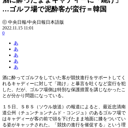
…ゴルフ場で泥酔客が蛮行＝韓国
ⓒ 中央日報/中央日報日本語版
2022.11.15 11:01
0
あ
あ
あ
あ
あ
酒に酔ってゴルフをしていた客が競技進行をサポートしてく
れるキャディーに対して「跪け」と暴言を吐くなど蛮行を犯
した。だが、ゴルフ場側は特別な保護措置を講じなかったこ
とが分かり問題になっている。
１５日、ＳＢＳ（ソウル放送）の報道によると、最近忠清南
道公州（チュンチョンナムド・コンジュ）のあるゴルフ場で
はキャディーが客の前で頭を下げたまま地面に膝をついてい
る姿がキャッチされた。「競技の進行を催促する」という理