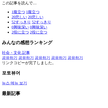
この記事を読んで…
1
腹立つ
1
腹立つ
20
悲しい
20
悲しい
52
すっきり
52
すっきり
0
興味深い
0
興味深い
2
役に立つ
2
役に立つ
みんなの感想ランキング
社会・文化 記事
공유하기
공유하기
공유하기
공유하기
공유하기
リンクコピーが完了しました。
포토뷰어
뉴스 메뉴 보기
最新記事