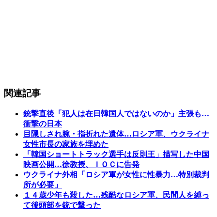
関連記事
銃撃直後「犯人は在日韓国人ではないのか」主張も…
衝撃の日本
目隠しされ腕・指折れた遺体…ロシア軍、ウクライナ
女性市長の家族を埋めた
「韓国ショートトラック選手は反則王」描写した中国
映画公開…徐教授、ＩＯＣに告発
ウクライナ外相「ロシア軍が女性に性暴力…特別裁判
所が必要」
１４歳少年も殺した…残酷なロシア軍、民間人を縛っ
て後頭部を銃で撃った