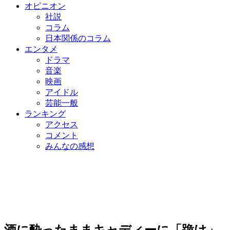
オピニオン
社説
コラム
日本関係のコラム
エンタメ
ドラマ
音楽
映画
アイドル
芸能一般
ランキング
アクセス
コメント
みんなの感想
酒に酔ったままキャディーに「跪け」