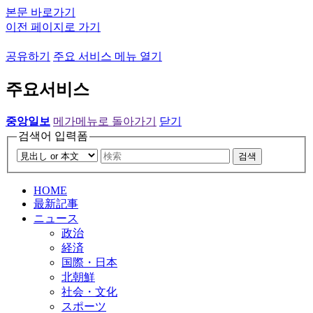
본문 바로가기
이전 페이지로 가기
공유하기
주요 서비스 메뉴 열기
주요서비스
중앙일보
메가메뉴로 돌아가기
닫기
검색어 입력폼
검색
HOME
最新記事
ニュース
政治
経済
国際・日本
北朝鮮
社会・文化
スポーツ