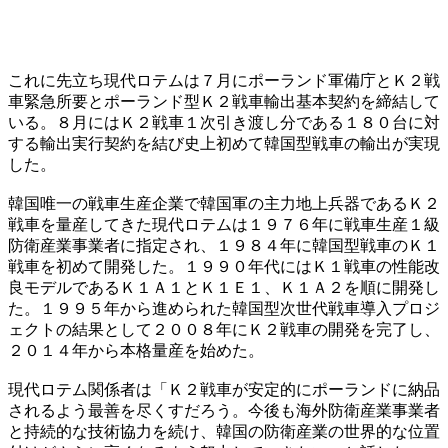
これに先立ち現代ロテムは７月にポーランド軍備庁とＫ２戦
車緊急所要とポーランド型Ｋ２戦車輸出基本契約を締結して
いる。８月にはＫ２戦車１次引き渡し分である１８０台に対
する輸出実行契約を結び史上初めて韓国型戦車の輸出が実現
した。
韓国唯一の戦車生産企業で韓国軍の主力地上兵器であるＫ２
戦車を量産してきた現代ロテムは１９７６年に戦車生産１級
防衛産業事業者に指定され、１９８４年に韓国型戦車のＫ１
戦車を初めて開発した。１９９０年代にはＫ１戦車の性能改
良モデルであるＫ１Ａ１とＫ１Ｅ１、Ｋ１Ａ２を順に開発し
た。１９９５年から進められた韓国型次世代戦車導入プロジ
ェクトの結果として２００８年にＫ２戦車の開発を完了し、
２０１４年から本格量産を始めた。
現代ロテム関係者は「Ｋ２戦車が安定的にポーランドに納品
されるよう最善を尽くすだろう。今後も海外防衛産業事業者
と持続的な技術協力を続け、韓国の防衛産業の世界的な位置