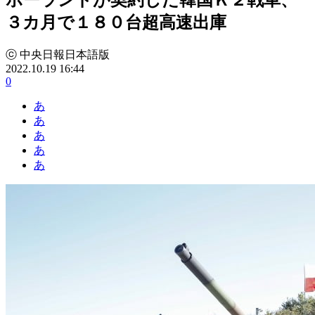
３カ月で１８０台超高速出庫
ⓒ 中央日報日本語版
2022.10.19 16:44
0
あ
あ
あ
あ
あ