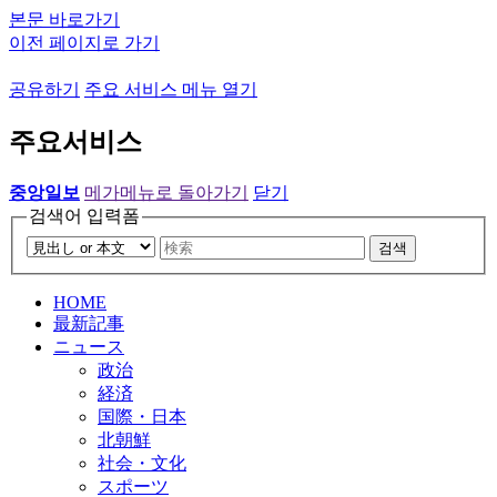
본문 바로가기
이전 페이지로 가기
공유하기
주요 서비스 메뉴 열기
주요서비스
중앙일보
메가메뉴로 돌아가기
닫기
검색어 입력폼
검색
HOME
最新記事
ニュース
政治
経済
国際・日本
北朝鮮
社会・文化
スポーツ