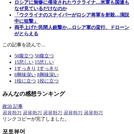
ロシアに無惨に侵攻されたウクライナ…米軍も国連も
なぜ見ているだけなのか
「ウクライナのスナイパーがロシア将軍を射殺…演説
中に狙撃」
両手上げた民間人銃撃か…ロシア軍の蛮行、ドローン
がとらえる
この記事を読んで…
50
腹立つ
50
腹立つ
15
悲しい
15
悲しい
1
すっきり
1
すっきり
8
興味深い
8
興味深い
1
役に立つ
1
役に立つ
みんなの感想ランキング
政治 記事
공유하기
공유하기
공유하기
공유하기
공유하기
リンクコピーが完了しました。
포토뷰어