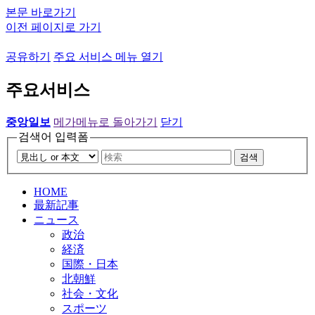
본문 바로가기
이전 페이지로 가기
공유하기
주요 서비스 메뉴 열기
주요서비스
중앙일보
메가메뉴로 돌아가기
닫기
검색어 입력폼
검색
HOME
最新記事
ニュース
政治
経済
国際・日本
北朝鮮
社会・文化
スポーツ