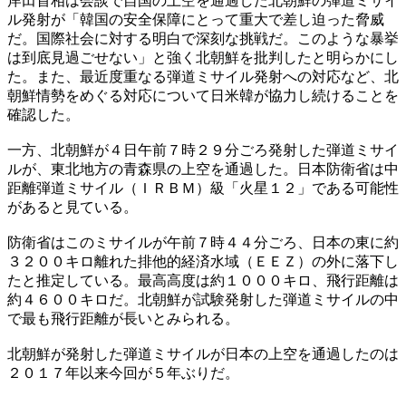
岸田首相は会談で自国の上空を通過した北朝鮮の弾道ミサイ
ル発射が「韓国の安全保障にとって重大で差し迫った脅威
だ。国際社会に対する明白で深刻な挑戦だ。このような暴挙
は到底見過ごせない」と強く北朝鮮を批判したと明らかにし
た。また、最近度重なる弾道ミサイル発射への対応など、北
朝鮮情勢をめぐる対応について日米韓が協力し続けることを
確認した。
一方、北朝鮮が４日午前７時２９分ごろ発射した弾道ミサイ
ルが、東北地方の青森県の上空を通過した。日本防衛省は中
距離弾道ミサイル（ＩＲＢＭ）級「火星１２」である可能性
があると見ている。
防衛省はこのミサイルが午前７時４４分ごろ、日本の東に約
３２００キロ離れた排他的経済水域（ＥＥＺ）の外に落下し
たと推定している。最高高度は約１０００キロ、飛行距離は
約４６００キロだ。北朝鮮が試験発射した弾道ミサイルの中
で最も飛行距離が長いとみられる。
北朝鮮が発射した弾道ミサイルが日本の上空を通過したのは
２０１７年以来今回が５年ぶりだ。