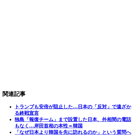
関連記事
トランプも安倍が阻止した…日本の「反対」で遠ざか
る終戦宣言
独島「報復チーム」まで設置した日本、外相間の電話
もなく…岸田首相の本性＝韓国
「なぜ日本より韓国を先に訪れるのか」という質問へ