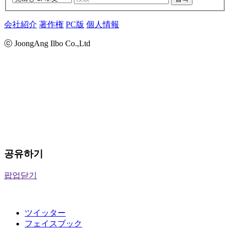
会社紹介
著作権
PC版
個人情報
ⓒ JoongAng Ilbo Co.,Ltd
공유하기
팝업닫기
ツイッター
フェイスブック