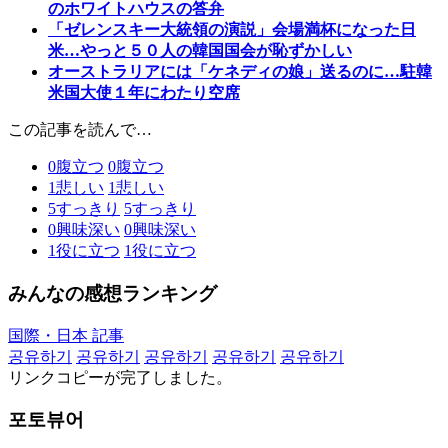
のホワイトハウスの答弁
「ゼレンスキー大統領の演説」会場満杯になった日
米…やっと５０人の韓国国会が恥ずかしい
オーストラリアには「ケネディの娘」送るのに…駐韓
米国大使１年にわたり空席
この記事を読んで…
0
腹立つ
0
腹立つ
1
悲しい
1
悲しい
5
すっきり
5
すっきり
0
興味深い
0
興味深い
1
役に立つ
1
役に立つ
みんなの感想ランキング
国際・日本 記事
공유하기
공유하기
공유하기
공유하기
공유하기
リンクコピーが完了しました。
포토뷰어