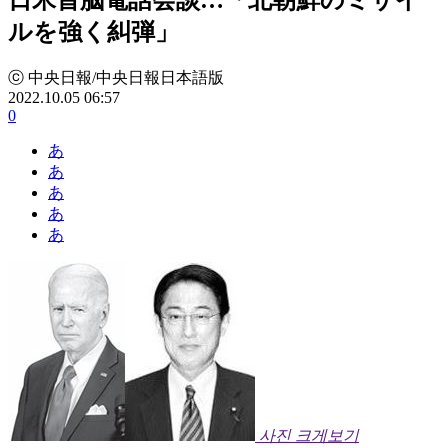
ルを強く糾弾」
ⓒ 中央日報/中央日報日本語版
2022.10.05 06:57
0
あ
あ
あ
あ
あ
사진 크게보기