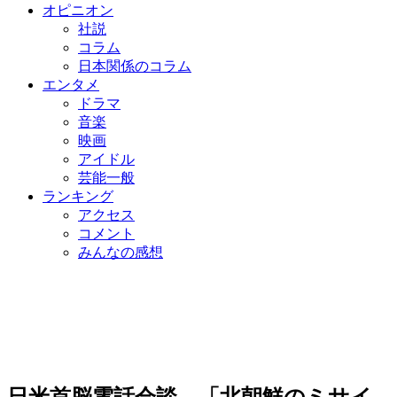
オピニオン
社説
コラム
日本関係のコラム
エンタメ
ドラマ
音楽
映画
アイドル
芸能一般
ランキング
アクセス
コメント
みんなの感想
日米首脳電話会談…「北朝鮮のミサイ