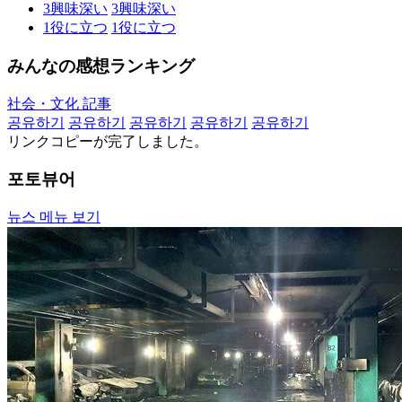
3
興味深い
3
興味深い
1
役に立つ
1
役に立つ
みんなの感想ランキング
社会・文化 記事
공유하기
공유하기
공유하기
공유하기
공유하기
リンクコピーが完了しました。
포토뷰어
뉴스 메뉴 보기