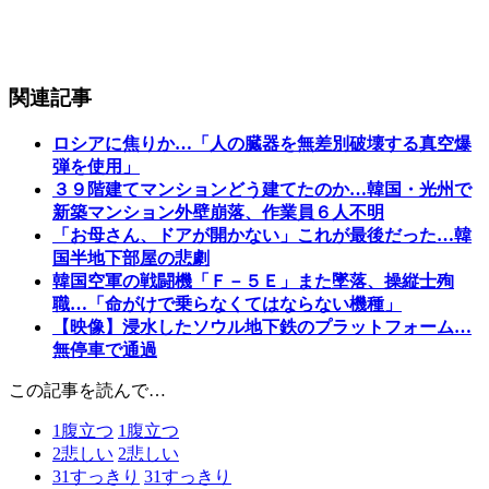
関連記事
ロシアに焦りか…「人の臓器を無差別破壊する真空爆
弾を使用」
３９階建てマンションどう建てたのか…韓国・光州で
新築マンション外壁崩落、作業員６人不明
「お母さん、ドアが開かない」これが最後だった…韓
国半地下部屋の悲劇
韓国空軍の戦闘機「Ｆ－５Ｅ」また墜落、操縦士殉
職…「命がけで乗らなくてはならない機種」
【映像】浸水したソウル地下鉄のプラットフォーム…
無停車で通過
この記事を読んで…
1
腹立つ
1
腹立つ
2
悲しい
2
悲しい
31
すっきり
31
すっきり