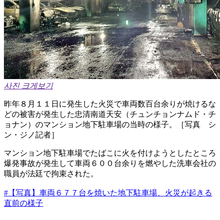
사진 크게보기
昨年８月１１日に発生した火災で車両数百台余りが焼けるな
どの被害が発生した忠清南道天安（チュンチョンナムド・チ
ョナン）のマンション地下駐車場の当時の様子。［写真 シ
ン・ジノ記者］
マンション地下駐車場でたばこに火を付けようとしたところ
爆発事故が発生して車両６００台余りを燃やした洗車会社の
職員が法廷で拘束された。
#【写真】車両６７７台を焼いた地下駐車場、火災が起きる
直前の様子