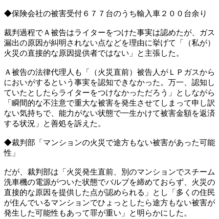
◆保険会社の被害受付６７７台のうち輸入車２００台余り
裁判過程でＡ被告はライターをつけた事実は認めたが、ガス
漏出の原因が糾明されない点などを理由に挙げて「（私が）
火災の直接的な原因提供者ではない」と主張した。
Ａ被告の法律代理人も「（火災直前）被告人がＬＰガスから
においがするという事実を認知できなかった。万一、認知し
ていたとしたらライターをつけなかっただろう」としながら
「瞬間的な不注意で重大な被害を発生させてしまって申し訳
ない気持ちで、能力がない状態で一生かけて被害金額を返済
する状況」と善処を訴えた。
◆裁判部「マンションの火災で途方もない被害があった可能
性」
だが、裁判部は「火災発生直前、別のマンションでスチーム
洗車機の電源がついた状態でバルブを締めておらず、火災の
直接的な原因を提供した点が認められる」とし「多くの住民
が住んでいるマンションでひょっとしたら途方もない被害が
発生した可能性もあって罪が重い」と明らかにした。