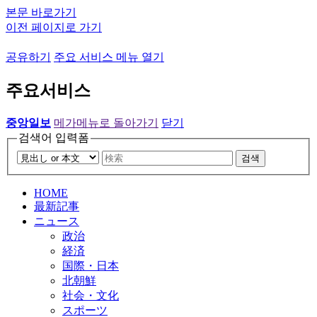
본문 바로가기
이전 페이지로 가기
공유하기
주요 서비스 메뉴 열기
주요서비스
중앙일보
메가메뉴로 돌아가기
닫기
검색어 입력폼
검색
HOME
最新記事
ニュース
政治
経済
国際・日本
北朝鮮
社会・文化
スポーツ