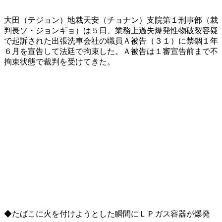
大田（テジョン）地裁天安（チョナン）支院第１刑事部（裁
判長ソ・ジョンギョ）は５日、業務上過失爆発性物破裂容疑
で起訴された出張洗車会社の職員Ａ被告（３１）に禁錮１年
６月を宣告して法廷で拘束した。Ａ被告は１審宣告前まで不
拘束状態で裁判を受けてきた。
◆たばこに火を付けようとした瞬間にＬＰガス容器が爆発