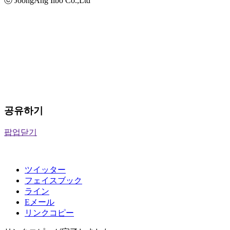
ⓒ JoongAng Ilbo Co.,Ltd
공유하기
팝업닫기
ツイッター
フェイスブック
ライン
Eメール
リンクコピー