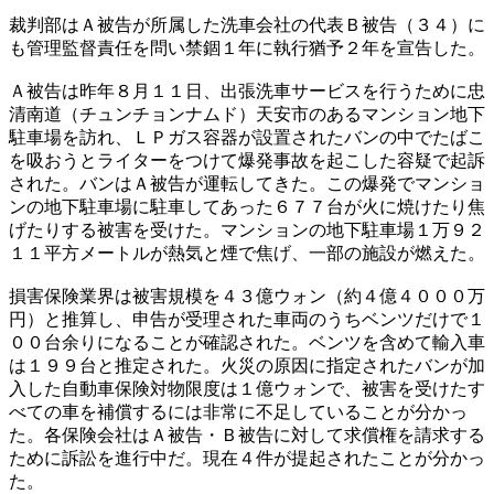
裁判部はＡ被告が所属した洗車会社の代表Ｂ被告（３４）に
も管理監督責任を問い禁錮１年に執行猶予２年を宣告した。
Ａ被告は昨年８月１１日、出張洗車サービスを行うために忠
清南道（チュンチョンナムド）天安市のあるマンション地下
駐車場を訪れ、ＬＰガス容器が設置されたバンの中でたばこ
を吸おうとライターをつけて爆発事故を起こした容疑で起訴
された。バンはＡ被告が運転してきた。この爆発でマンショ
ンの地下駐車場に駐車してあった６７７台が火に焼けたり焦
げたりする被害を受けた。マンションの地下駐車場１万９２
１１平方メートルが熱気と煙で焦げ、一部の施設が燃えた。
損害保険業界は被害規模を４３億ウォン（約４億４０００万
円）と推算し、申告が受理された車両のうちベンツだけで１
００台余りになることが確認された。ベンツを含めて輸入車
は１９９台と推定された。火災の原因に指定されたバンが加
入した自動車保険対物限度は１億ウォンで、被害を受けたす
べての車を補償するには非常に不足していることが分かっ
た。各保険会社はＡ被告・Ｂ被告に対して求償権を請求する
ために訴訟を進行中だ。現在４件が提起されたことが分かっ
た。