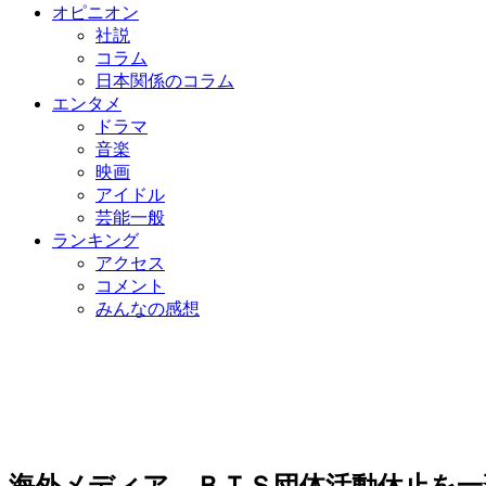
オピニオン
社説
コラム
日本関係のコラム
エンタメ
ドラマ
音楽
映画
アイドル
芸能一般
ランキング
アクセス
コメント
みんなの感想
海外メディア、ＢＴＳ団体活動休止を一