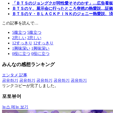
「ＢＴＳのジョングクが同性愛そそのかす」…広告看板
ＢＴＳのＶ、展示会に行ったところ突然の熱愛説…証拠
ＢＴＳのＶ・ＢＬＡＣＫＰＩＮＫのジェニー熱愛説、済
この記事を読んで…
5
腹立つ
5
腹立つ
2
悲しい
2
悲しい
12
すっきり
12
すっきり
1
興味深い
1
興味深い
0
役に立つ
0
役に立つ
みんなの感想ランキング
エンタメ 記事
공유하기
공유하기
공유하기
공유하기
공유하기
リンクコピーが完了しました。
포토뷰어
뉴스 메뉴 보기