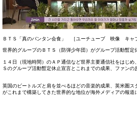
ＢＴＳ「真のバンタン会食」 ［ユーチューブ 映像 キャ
世界的グループのＢＴＳ（防弾少年団）がグループ活動暫定
１４日（現地時間）のＡＰ通信など世界主要通信社をはじめ
Ｓのグループ活動暫定休止宣言とこれまでの成果、ファンの
英国のビートルズと肩を並べるほどの音楽的成果、英米圏ス
がこれまで構築してきた世界的な地位が海外メディアの報道