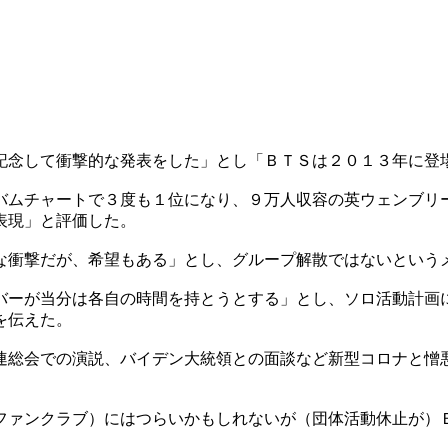
記念して衝撃的な発表をした」とし「ＢＴＳは２０１３年に登
バムチャートで３度も１位になり、９万人収容の英ウェンブリ
表現」と評価した。
な衝撃だが、希望もある」とし、グループ解散ではないという
バーが当分は各自の時間を持とうとする」とし、ソロ活動計画
を伝えた。
連総会での演説、バイデン大統領との面談など新型コロナと憎
ファンクラブ）にはつらいかもしれないが（団体活動休止が）