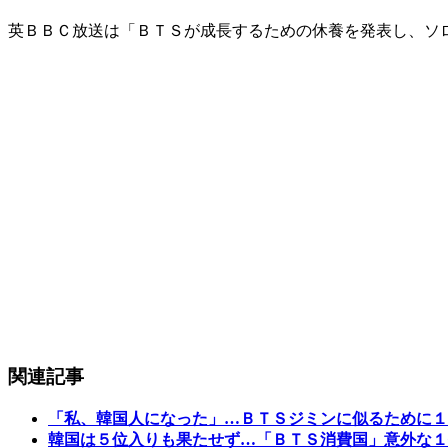
英ＢＢＣ放送は「ＢＴＳが成長するための休養を発表し、ソ
関連記事
「私、韓国人になった」…ＢＴＳジミンに似るために１
韓国は５位入りも果たせず…「ＢＴＳ消費国」意外な１