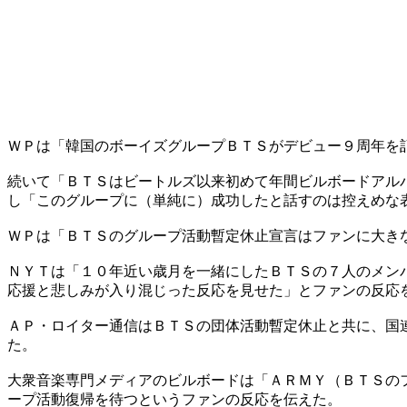
ＷＰは「韓国のボーイズグループＢＴＳがデビュー９周年を
続いて「ＢＴＳはビートルズ以来初めて年間ビルボードアル
し「このグループに（単純に）成功したと話すのは控えめな
ＷＰは「ＢＴＳのグループ活動暫定休止宣言はファンに大き
ＮＹＴは「１０年近い歳月を一緒にしたＢＴＳの７人のメン
応援と悲しみが入り混じった反応を見せた」とファンの反応
ＡＰ・ロイター通信はＢＴＳの団体活動暫定休止と共に、国
た。
大衆音楽専門メディアのビルボードは「ＡＲＭＹ（ＢＴＳの
ープ活動復帰を待つというファンの反応を伝えた。