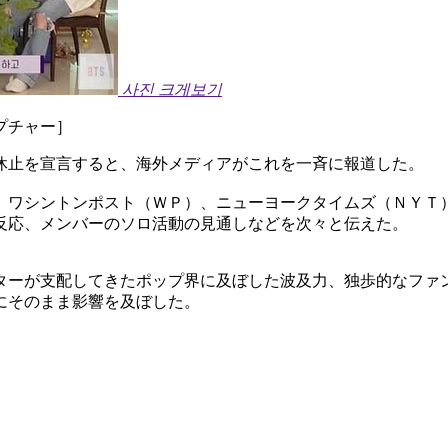
사진 크게보기
プチャー］
休止を宣言すると、海外メディアがこれを一斉に報道した。
、ワシントンポスト（ＷＰ）、ニューヨークタイムズ（ＮＹＴ
反応、メンバーのソロ活動の見通しなどを次々と伝えた。
ターが支配してきたポップ界に及ぼした波及力、独歩的なファ
にそのまま影響を及ぼした。