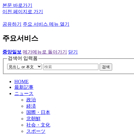
본문 바로가기
이전 페이지로 가기
공유하기
주요 서비스 메뉴 열기
주요서비스
중앙일보
메가메뉴로 돌아가기
닫기
검색어 입력폼
검색
HOME
最新記事
ニュース
政治
経済
国際・日本
北朝鮮
社会・文化
スポーツ