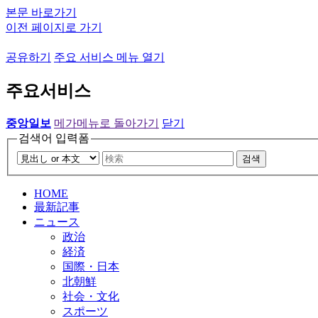
본문 바로가기
이전 페이지로 가기
공유하기
주요 서비스 메뉴 열기
주요서비스
중앙일보
메가메뉴로 돌아가기
닫기
검색어 입력폼
검색
HOME
最新記事
ニュース
政治
経済
国際・日本
北朝鮮
社会・文化
スポーツ