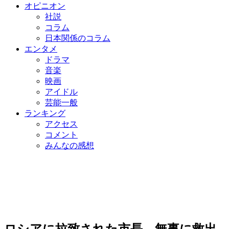
オピニオン
社説
コラム
日本関係のコラム
エンタメ
ドラマ
音楽
映画
アイドル
芸能一般
ランキング
アクセス
コメント
みんなの感想
ロシアに拉致された市長、無事に救出