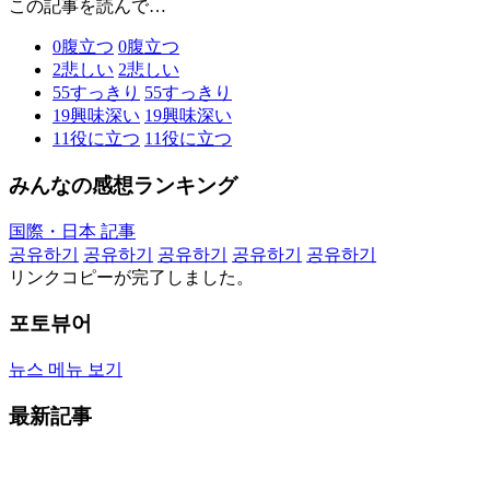
この記事を読んで…
0
腹立つ
0
腹立つ
2
悲しい
2
悲しい
55
すっきり
55
すっきり
19
興味深い
19
興味深い
11
役に立つ
11
役に立つ
みんなの感想ランキング
国際・日本 記事
공유하기
공유하기
공유하기
공유하기
공유하기
リンクコピーが完了しました。
포토뷰어
뉴스 메뉴 보기
最新記事