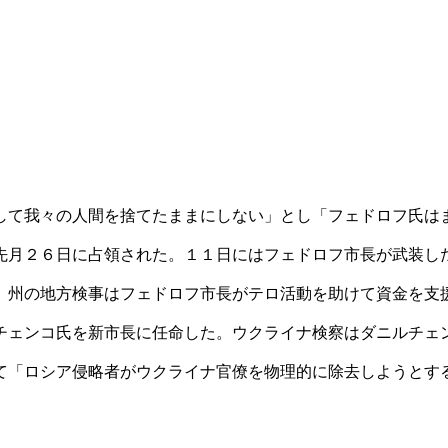
して我々の人間を捨てたままにしない」とし「フェドロフ氏は
先月２６日に占領された。１１日にはフェドロフ市長が武装し
）州の地方検事はフェドロフ市長がテロ活動を助けて資金を支
チェンコ氏を新市長に任命した。ウクライナ検察はダニルチェ
て「ロシア侵略者がウクライナ官僚を物理的に除去しようとす