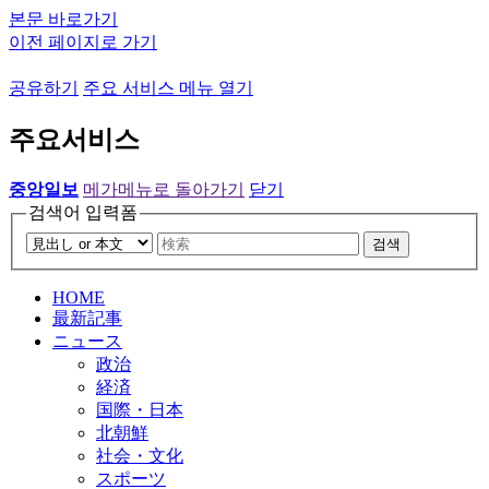
본문 바로가기
이전 페이지로 가기
공유하기
주요 서비스 메뉴 열기
주요서비스
중앙일보
메가메뉴로 돌아가기
닫기
검색어 입력폼
검색
HOME
最新記事
ニュース
政治
経済
国際・日本
北朝鮮
社会・文化
スポーツ