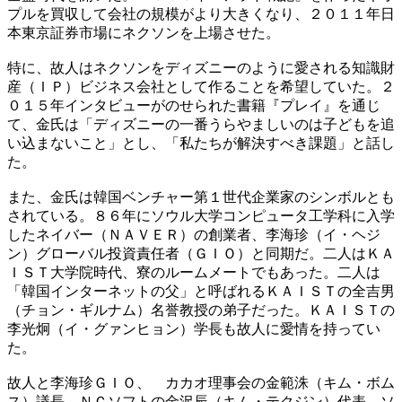
プルを買収して会社の規模がより大きくなり、２０１１年日
本東京証券市場にネクソンを上場させた。
特に、故人はネクソンをディズニーのように愛される知識財
産（ＩＰ）ビジネス会社として作ることを希望していた。２
０１５年インタビューがのせられた書籍『プレイ』を通じ
て、金氏は「ディズニーの一番うらやましいのは子どもを追
い込まないこと」とし、「私たちが解決すべき課題」と話し
た。
また、金氏は韓国ベンチャー第１世代企業家のシンボルとも
されている。８６年にソウル大学コンピュータ工学科に入学
したネイバー（ＮＡＶＥＲ）の創業者、李海珍（イ・ヘジ
ン）グローバル投資責任者（ＧＩＯ）と同期だ。二人はＫＡ
ＩＳＴ大学院時代、寮のルームメートでもあった。二人は
「韓国インターネットの父」と呼ばれるＫＡＩＳＴの全吉男
（チョン・ギルナム）名誉教授の弟子だった。ＫＡＩＳＴの
李光炯（イ・グァンヒョン）学長も故人に愛情を持ってい
た。
故人と李海珍ＧＩＯ、 カカオ理事会の金範洙（キム・ボム
ス）議長、ＮＣソフトの金沢辰（キム・テクジン）代表、ソ