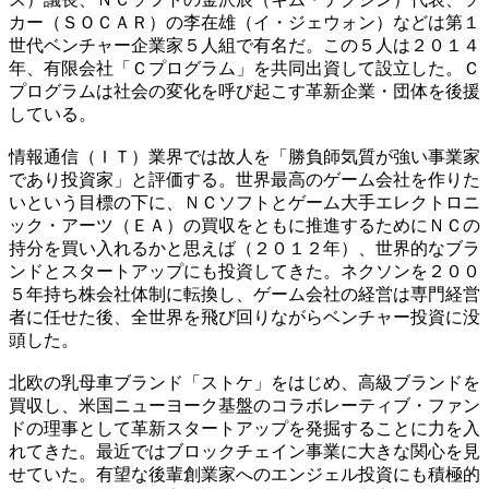
カー（ＳＯＣＡＲ）の李在雄（イ・ジェウォン）などは第１
世代ベンチャー企業家５人組で有名だ。この５人は２０１４
年、有限会社「Ｃプログラム」を共同出資して設立した。Ｃ
プログラムは社会の変化を呼び起こす革新企業・団体を後援
している。
情報通信（ＩＴ）業界では故人を「勝負師気質が強い事業家
であり投資家」と評価する。世界最高のゲーム会社を作りた
いという目標の下に、ＮＣソフトとゲーム大手エレクトロニ
ック・アーツ（ＥＡ）の買収をともに推進するためにＮＣの
持分を買い入れるかと思えば（２０１２年）、世界的なブラ
ンドとスタートアップにも投資してきた。ネクソンを２００
５年持ち株会社体制に転換し、ゲーム会社の経営は専門経営
者に任せた後、全世界を飛び回りながらベンチャー投資に没
頭した。
北欧の乳母車ブランド「ストケ」をはじめ、高級ブランドを
買収し、米国ニューヨーク基盤のコラボレーティブ・ファン
ドの理事として革新スタートアップを発掘することに力を入
れてきた。最近ではブロックチェイン事業に大きな関心を見
せていた。有望な後輩創業家へのエンジェル投資にも積極的