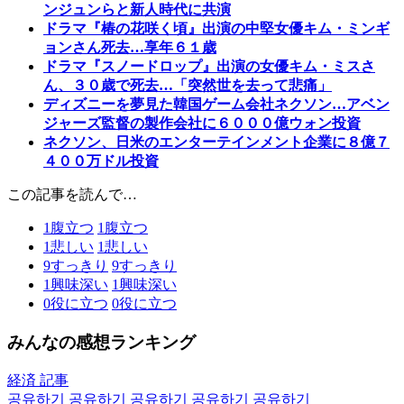
ンジュンらと新人時代に共演
ドラマ『椿の花咲く頃』出演の中堅女優キム・ミンギ
ョンさん死去…享年６１歳
ドラマ『スノードロップ』出演の女優キム・ミスさ
ん、３０歳で死去…「突然世を去って悲痛」
ディズニーを夢見た韓国ゲーム会社ネクソン…アベン
ジャーズ監督の製作会社に６０００億ウォン投資
ネクソン、日米のエンターテインメント企業に８億７
４００万ドル投資
この記事を読んで…
1
腹立つ
1
腹立つ
1
悲しい
1
悲しい
9
すっきり
9
すっきり
1
興味深い
1
興味深い
0
役に立つ
0
役に立つ
みんなの感想ランキング
経済 記事
공유하기
공유하기
공유하기
공유하기
공유하기