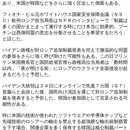
あり、米国が韓国などをさらに強く圧迫した側面もある。
フィオナ・ヒル元ホワイトハウス国家安全保障会議（ＮＳ
Ｃ）欧州ロシア担当局長はＮＰＲのインタビューで「制裁は
多くの国がまとまって遂行する時にだけ本当に効果的。プー
チンは西側同盟の意志を分裂させることを希望するだろう」
と話した。
バイデン政権が対ロシア追加制裁発表を控えて微温的な同盟
の参加をさらに強く呼び掛けた可能性もある。この日ブリン
ケン米国務長官と国防総省官僚ら政権高位当局者は「数時間
以内」「夜が明ける前」にロシアのウクライナ全面侵攻が起
きるだろうと予想した。
バイデン大統領は２４日にオンラインで先進７カ国（Ｇ７）
首脳らと会談した後、国民向け演説を通じて対ロシア追加制
裁を発表すると予告した。韓国が参加国として言及される可
能性がある。
特に米国の技術が使われたソフトウエアや半導体チップなど
先端技術のロシアへの輸出を禁止する超強硬な輸出統制措置
を下す場合、関連企業を多く保有する韓国は核心制裁パート