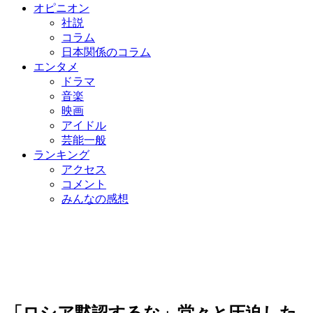
オピニオン
社説
コラム
日本関係のコラム
エンタメ
ドラマ
音楽
映画
アイドル
芸能一般
ランキング
アクセス
コメント
みんなの感想
「ロシア黙認するな」堂々と圧迫した