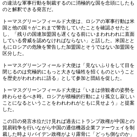
の違法な軍事行動を制裁するのに消極的な国を念頭にしたも
のと解釈できる発言だ。
トーマスグリーンフィールド大使は、ロシアの軍事行動は米
国と他の国々がこれまで警告していたことを確認させたと
し、「残りの国連加盟国も遅くなる前にいまわれわれに直面
している脅威を認めなければならない」と話した。米国とと
もにロシアの危険を警告した加盟国とそうではない加盟国を
区分した。
トーマスグリーンフィールド大使は「見ないふりをして目を
閉じるのは究極的にもっと大きな犠牲を招くものということ
を歴史がわれわれに語る」として参加と団結を促した。
トーマスグリーンフィールド大使は「いまは傍観者の姿勢を
終わらせるべき時。ロシアが積極的行動により孤立し寂しい
ことになるということをわれわれがともに見せよう」と提案
した。
この日の発言水位だけ見れば過去にトランプ政権が中国との
貿易戦争を行いながら中国の通信機器企業ファーウェイを制
裁した時よりバイデン政権がより露骨に「どっち側なのか」