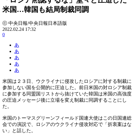
米国…韓国も結局制裁同調
ⓒ 中央日報/中央日報日本語版
2022.02.24 17:32
0
あ
あ
あ
あ
あ
米国は２３日、ウクライナに侵攻したロシアに対する制裁に
参加しない国を公開的に圧迫した。前日米国の対ロシア制裁
に参加する同盟国リストから抜けていた韓国は米国の高強度
の圧迫メッセージ後に立場を変え制裁に同調することにし
た。
米国のトーマスグリーンフィールド国連大使はこの日国連総
会での演説で、ロシアのウクライナ侵攻対応で「折衷案はな
い」と話した。