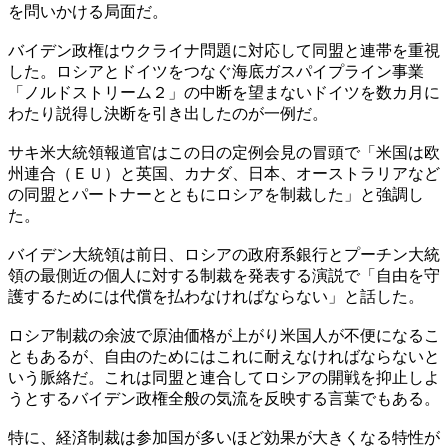
を問いかける局面だ。
バイデン政権はウクライナ問題に対応して同盟と連帯を重視
した。ロシアとドイツをつなぐ海底ガスパイプライン事業
「ノルドストリーム２」の中断を望まないドイツを数カ月に
わたり説得し決断を引き出したのが一例だ。
サキ米大統領報道官はこの日の定例会見の冒頭で「米国は欧
州連合（ＥＵ）と英国、カナダ、日本、オーストラリアなど
の同盟とパートナーとともにロシアを制裁した」と強調し
た。
バイデン大統領は前日、ロシアの政府系銀行とプーチン大統
領の最側近の個人に対する制裁を発表する演説で「自由を守
護するためには代償を払わなければならない」と話した。
ロシア制裁の余波で原油価格が上がり米国人が不便になるこ
ともあるが、自由のためにはこれに耐えなければならないと
いう脈絡だ。これは同盟と連合してロシアの開戦を抑止しよ
うとするバイデン政権全般の気流を反映する言葉でもある。
特に、経済制裁は参加国が多いほど効果が大きくなる特性が