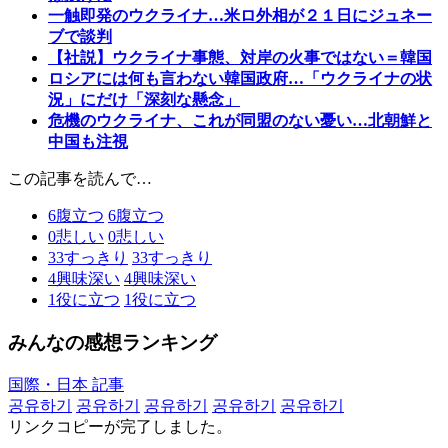
一触即発のウクライナ…米ロ外相が２１日にジュネー
ブで談判
【社説】ウクライナ事態、対岸の火事ではない＝韓国
ロシアには何も言わない韓国政府…「ウクライナの状
況」にだけ「深刻な懸念」
危機のウクライナ、これが同盟のない憂い…北朝鮮と
中国も注視
この記事を読んで…
6
腹立つ
6
腹立つ
0
悲しい
0
悲しい
33
すっきり
33
すっきり
4
興味深い
4
興味深い
1
役に立つ
1
役に立つ
みんなの感想ランキング
国際・日本 記事
공유하기
공유하기
공유하기
공유하기
공유하기
リンクコピーが完了しました。