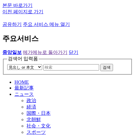
본문 바로가기
이전 페이지로 가기
공유하기
주요 서비스 메뉴 열기
주요서비스
중앙일보
메가메뉴로 돌아가기
닫기
검색어 입력폼
검색
HOME
最新記事
ニュース
政治
経済
国際・日本
北朝鮮
社会・文化
スポーツ