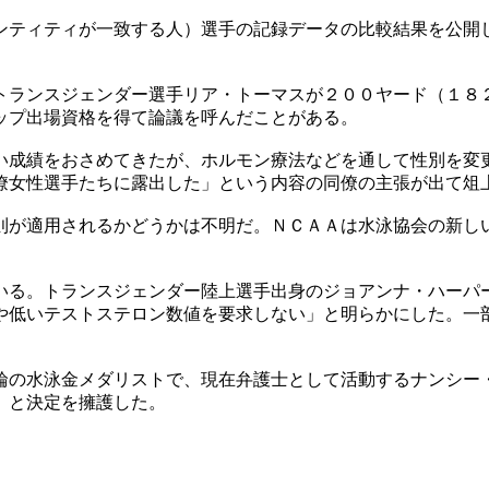
ンティティが一致する人）選手の記録データの比較結果を公開
トランスジェンダー選手リア・トーマスが２００ヤード（１８
ップ出場資格を得て論議を呼んだことがある。
い成績をおさめてきたが、ホルモン療法などを通して性別を変
僚女性選手たちに露出した」という内容の同僚の主張が出て俎
則が適用されるかどうかは不明だ。ＮＣＡＡは水泳協会の新し
いる。トランスジェンダー陸上選手出身のジョアンナ・ハーパ
や低いテストステロン数値を要求しない」と明らかにした。一
輪の水泳金メダリストで、現在弁護士として活動するナンシー
」と決定を擁護した。