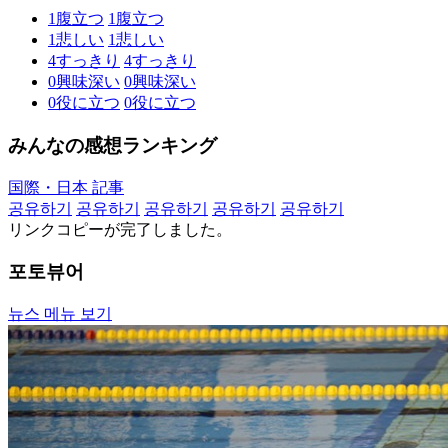
1
腹立つ
1
腹立つ
1
悲しい
1
悲しい
4
すっきり
4
すっきり
0
興味深い
0
興味深い
0
役に立つ
0
役に立つ
みんなの感想ランキング
国際・日本 記事
공유하기
공유하기
공유하기
공유하기
공유하기
リンクコピーが完了しました。
포토뷰어
뉴스 메뉴 보기