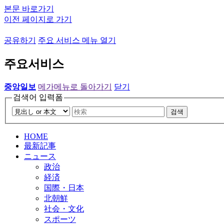
본문 바로가기
이전 페이지로 가기
공유하기
주요 서비스 메뉴 열기
주요서비스
중앙일보
메가메뉴로 돌아가기
닫기
검색어 입력폼
검색
HOME
最新記事
ニュース
政治
経済
国際・日本
北朝鮮
社会・文化
スポーツ