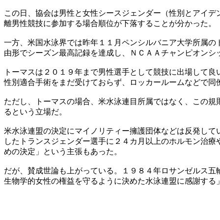
この日、協会は男性と女性シースジェンダー（性別とアイデ
離男性競技に参加する場合順位が下落することが分かった。
一方、米国水泳界では昨年１１月ペンシルバニア大学所属の
由形でシーズン最高記録を達成し、ＮＣＡＡチャンピオンシ
トーマスは２０１９年まで男性選手として競技に出場して良
性別適合手術をまだ受けておらず、ロッカールームなどで同
ただし、トーマスの場合、米水泳連目所属ではなく、この規
るという立場だ。
米水泳連盟の決定にマイノリティー擁護団体などは反発して
したトランスジェンダー選手に２４カ月以上のホルモン治療
めの決定」という主張もあった。
だが、賛成世論も上がっている。１９８４年ロサンゼルス五
生物学的女性の権益を守るように決めた水泳連盟に感謝する