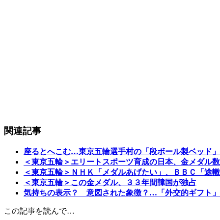
関連記事
座るとへこむ…東京五輪選手村の「段ボール製ベッド」
＜東京五輪＞エリートスポーツ育成の日本、金メダル数
＜東京五輪＞ＮＨＫ「メダルあげたい」、ＢＢＣ「途轍
＜東京五輪＞この金メダル、３３年間韓国が独占
気持ちの表示？ 意図された象徴？…「外交的ギフト」
この記事を読んで…