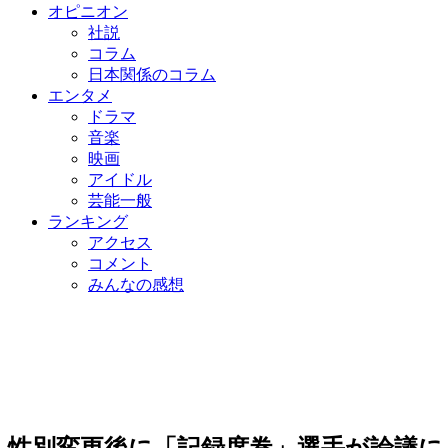
オピニオン
社説
コラム
日本関係のコラム
エンタメ
ドラマ
音楽
映画
アイドル
芸能一般
ランキング
アクセス
コメント
みんなの感想
性別変更後に「記録席巻」選手が論議に