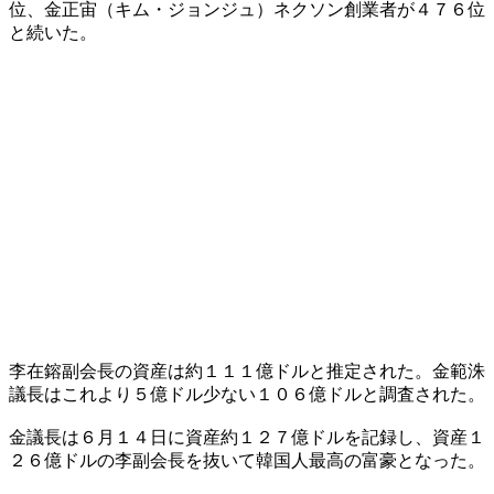
位、金正宙（キム・ジョンジュ）ネクソン創業者が４７６位
と続いた。
李在鎔副会長の資産は約１１１億ドルと推定された。金範洙
議長はこれより５億ドル少ない１０６億ドルと調査された。
金議長は６月１４日に資産約１２７億ドルを記録し、資産１
２６億ドルの李副会長を抜いて韓国人最高の富豪となった。