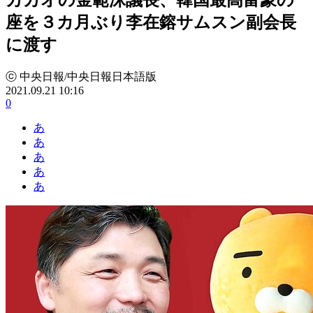
座を３カ月ぶり李在鎔サムスン副会長
に渡す
ⓒ 中央日報/中央日報日本語版
2021.09.21 10:16
0
あ
あ
あ
あ
あ