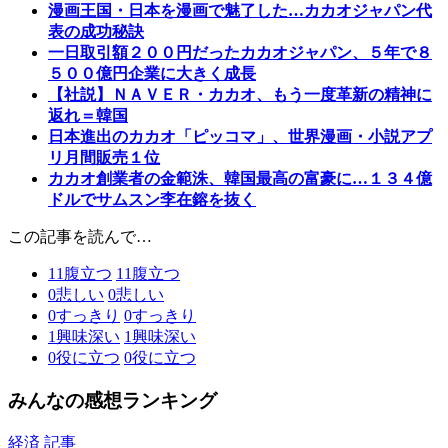
漫画王国・日本を漫画で魅了した…カカオジャパン代
表の成功秘訣
一日取引額２００円だったカカオジャパン、５年で８
５００億円企業に大きく成長
【社説】ＮＡＶＥＲ・カカオ、もう一度革新の精神に
返れ＝韓国
日本進出のカカオ「ピッコマ」、世界漫画・小説アプ
リ月間販売１位
カカオ創業者の金範洙、韓国最高の富豪に…１３４億
ドルでサムスン李在鎔を抜く
この記事を読んで…
11
腹立つ
11
腹立つ
0
悲しい
0
悲しい
0
すっきり
0
すっきり
1
興味深い
1
興味深い
0
役に立つ
0
役に立つ
みんなの感想ランキング
経済 記事