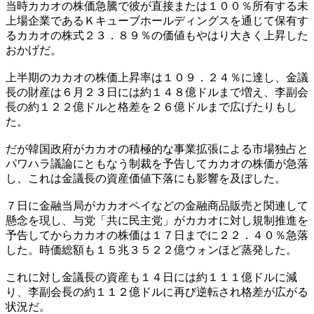
当時カカオの株価急騰で彼が直接または１００％所有する未
上場企業であるＫキューブホールディングスを通じて保有す
るカカオの株式２３．８９％の価値もやはり大きく上昇した
おかげだ。
上半期のカカオの株価上昇率は１０９．２４％に達し、金議
長の財産は６月２３日には約１４８億ドルまで増え、李副会
長の約１２２億ドルと格差を２６億ドルまで広げたりもし
た。
だが韓国政府がカカオの積極的な事業拡張による市場独占と
パワハラ議論にともなう制裁を予告してカカオの株価が急落
し、これは金議長の資産価値下落にも影響を及ぼした。
７日に金融当局がカカオペイなどの金融商品販売と関連して
懸念を現し、与党「共に民主党」がカカオに対し規制推進を
予告してからカカオの株価は１７日までに２２．４０％急落
した。時価総額も１５兆３５２２億ウォンほど蒸発した。
これに対し金議長の資産も１４日には約１１１億ドルに減
り、李副会長の約１１２億ドルに再び逆転され格差が広がる
状況だ。