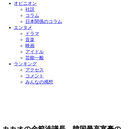
オピニオン
社説
コラム
日本関係のコラム
エンタメ
ドラマ
音楽
映画
アイドル
芸能一般
ランキング
アクセス
コメント
みんなの感想
カカオの金範洙議長、韓国最高富豪の