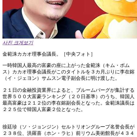
사진 크게보기
金範洙カカオ理事会議長。［中央フォト］
一時韓国人最高の富豪の座に上がった金範洙（キム・ボム
ス）カカオ理事会議長がこのタイトルを３カ月ぶりに李在鎔
（イ・ジェヨン）サムスン電子副会長に明け渡した。
２１日の金融投資業界によると、ブルームバーグが集計する
世界５００大富豪ランキング（２０日基準）のうち、韓国人
最高富豪は２１２位の李在鎔副会長となった。金範洙議長は
２２５位で韓国人富豪２位となった。
徐廷珍（ソ・ジョンジン）セルトリオングループ名誉会長が
２３８位、洪羅喜（ホン・ラヒ）前リウム美術館長が４３４