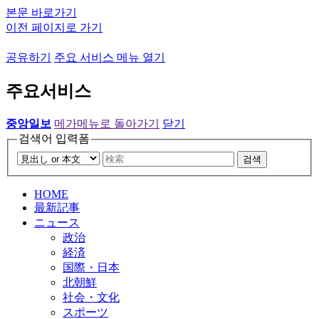
본문 바로가기
이전 페이지로 가기
공유하기
주요 서비스 메뉴 열기
주요서비스
중앙일보
메가메뉴로 돌아가기
닫기
검색어 입력폼
검색
HOME
最新記事
ニュース
政治
経済
国際・日本
北朝鮮
社会・文化
スポーツ