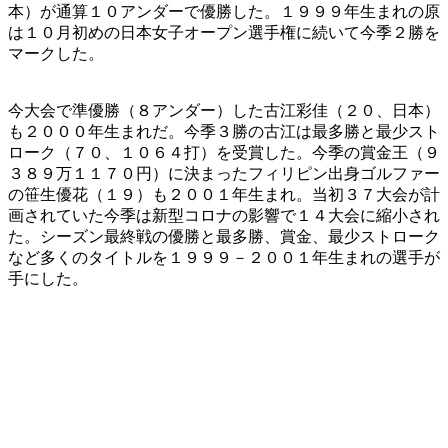
本）が通算１０アンダーで優勝した。１９９９年生まれの原
は１０月初めの日本女子オープン選手権に続いて今季２勝を
マークした。
今大会で準優勝（８アンダー）した古江彩佳（２０、日本）
も２０００年生まれだ。今季３勝の古江は最多勝と最少スト
ローク（７０、１０６４打）を受賞した。今季の賞金王（９
３８９万１１７０円）に決まったフィリピン出身ゴルファー
の笹生優花（１９）も２００１年生まれ。当初３７大会が計
画されていた今季は新型コロナの影響で１４大会に縮小され
た。シーズン最終戦の優勝と最多勝、賞金、最少ストローク
など多くのタイトルを１９９９－２００１年生まれの選手が
手にした。