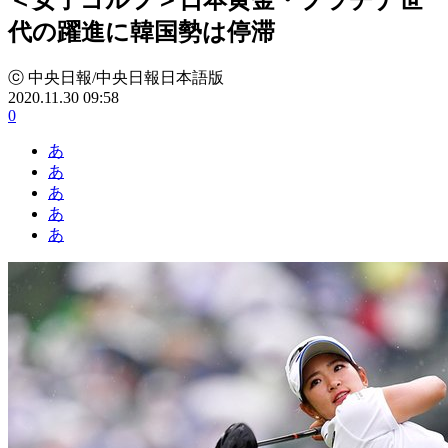
代の躍進に韓国勢は停滞
ⓒ 中央日報/中央日報日本語版
2020.11.30 09:58
0
あ
あ
あ
あ
あ