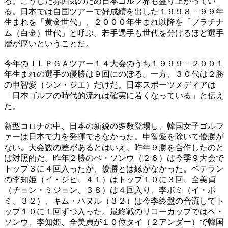
る。こうした雰囲気のため日本ゴルフ界も盛り上がってい
る。日本では自国ツアーで好成績を出した１９９８－９９年
生まれを「黄金世代」、２０００年生まれ以降を「プラチナ
ム（白金）世代」と呼ぶ。若手選手も世代を分けるほど選手
層が厚いということだ。
今年のＪＬＰＧＡツアー１４大会のうち１９９９－２００１
年生まれの選手の優勝は９回にのぼる。一方、３０代は２勝
の申智愛（シン・ジエ）だけだ。日本スポーツメディアは
「日本ゴルフの時代的流れは確実に若くなっている」と伝え
た。
新型コロナの中、日本の新鋭の多数登場し、韓国女子ゴルフ
ァーは日本で力を発揮できなかった。申智愛を除いて優勝が
ない。大会数の差があるとはいえ、昨年９勝を合作したのと
は対照的だ。昨年２勝のペ・ソンウ（２６）は今季９大会で
トップ３に４回入ったが、優勝とは縁がなかった。ベテラン
の李知姫（イ・ジヒ、４１）はトップ１０に３回、全美貞
（チョン・ミジョン、３８）は４回入り、李ボミ（イ・ボ
ミ、３２）、キム・ハヌル（３２）は今季終盤の合流してト
ップ１０に１回ずつ入った。最終戦のリコーカップではペ・
ソンウ、李知姫、全美貞が１０位タイ（２アンダー）で韓国