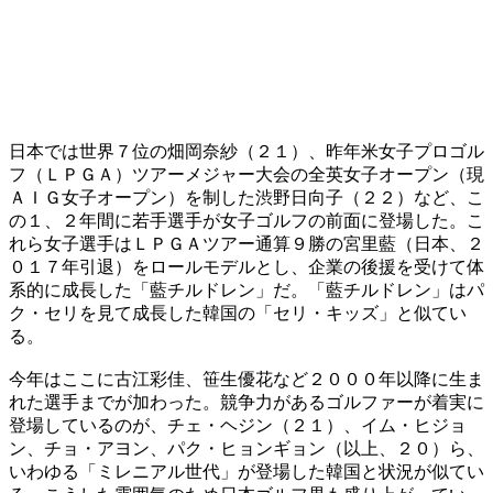
日本では世界７位の畑岡奈紗（２１）、昨年米女子プロゴル
フ（ＬＰＧＡ）ツアーメジャー大会の全英女子オープン（現
ＡＩＧ女子オープン）を制した渋野日向子（２２）など、こ
の１、２年間に若手選手が女子ゴルフの前面に登場した。こ
れら女子選手はＬＰＧＡツアー通算９勝の宮里藍（日本、２
０１７年引退）をロールモデルとし、企業の後援を受けて体
系的に成長した「藍チルドレン」だ。「藍チルドレン」はパ
ク・セリを見て成長した韓国の「セリ・キッズ」と似てい
る。
今年はここに古江彩佳、笹生優花など２０００年以降に生ま
れた選手までが加わった。競争力があるゴルファーが着実に
登場しているのが、チェ・ヘジン（２１）、イム・ヒジョ
ン、チョ・アヨン、パク・ヒョンギョン（以上、２０）ら、
いわゆる「ミレニアル世代」が登場した韓国と状況が似てい