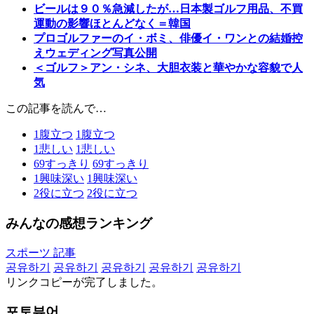
ビールは９０％急減したが…日本製ゴルフ用品、不買
運動の影響ほとんどなく＝韓国
プロゴルファーのイ・ボミ、俳優イ・ワンとの結婚控
えウェディング写真公開
＜ゴルフ＞アン・シネ、大胆衣装と華やかな容貌で人
気
この記事を読んで…
1
腹立つ
1
腹立つ
1
悲しい
1
悲しい
69
すっきり
69
すっきり
1
興味深い
1
興味深い
2
役に立つ
2
役に立つ
みんなの感想ランキング
スポーツ 記事
공유하기
공유하기
공유하기
공유하기
공유하기
リンクコピーが完了しました。
포토뷰어