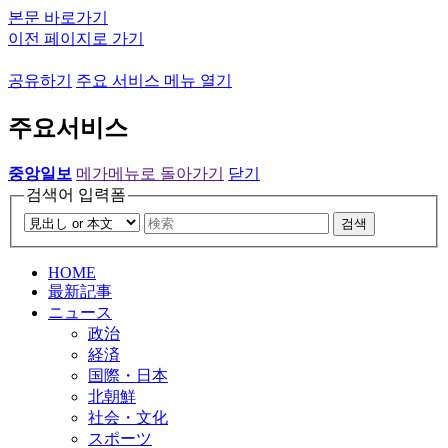
본문 바로가기
이전 페이지로 가기
공유하기
주요 서비스 메뉴 열기
주요서비스
중앙일보
메가메뉴로 돌아가기
닫기
검색어 입력폼
검색
HOME
最新記事
ニュース
政治
経済
国際・日本
北朝鮮
社会・文化
スポーツ